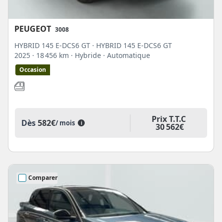
PEUGEOT
3008
HYBRID 145 E-DCS6 GT · HYBRID 145 E-DCS6 GT
2025
· 18 456 km
· Hybride
· Automatique
Occasion
Prix T.T.C
Dès
582€
/ mois
i
30 562€
Comparer