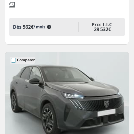
Prix T.T.C
Dès
562€
/ mois
i
29 532€
Comparer