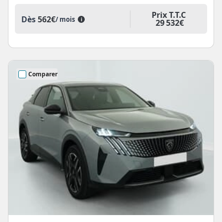
Prix T.T.C
Dès
562€
/ mois
i
29 532€
Comparer