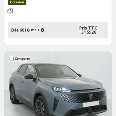
Occasion
Prix T.T.C
Dès
601€
/ mois
i
31 592€
Comparer