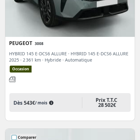
PEUGEOT
3008
HYBRID 145 E-DCS6 ALLURE · HYBRID 145 E-DCS6 ALLURE
2025
· 2 361 km
· Hybride
· Automatique
Occasion
Prix T.T.C
Dès
543€
/ mois
i
28 502€
Comparer