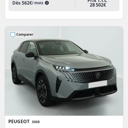
Prix T.T.C
Dès
562€
/ mois
i
28 502€
Comparer
PEUGEOT
3008