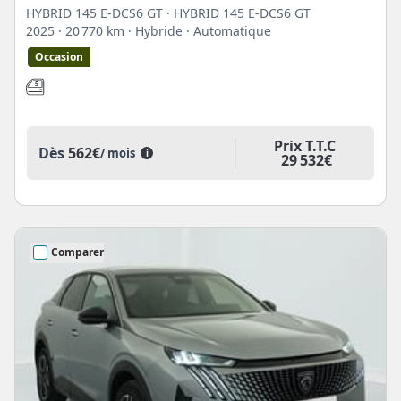
HYBRID 145 E-DCS6 GT · HYBRID 145 E-DCS6 GT
2025
· 20 770 km
· Hybride
· Automatique
Occasion
Prix T.T.C
Dès
562€
/ mois
i
29 532€
Comparer