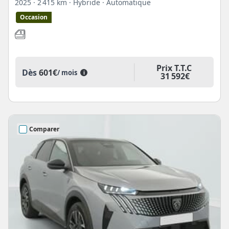
2025
· 2 415 km
· Hybride
· Automatique
Occasion
Prix T.T.C
Dès
601€
/ mois
i
31 592€
Comparer