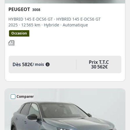
PEUGEOT
3008
HYBRID 145 E-DCS6 GT · HYBRID 145 E-DCS6 GT
2025
· 12 565 km
· Hybride
· Automatique
Occasion
Prix T.T.C
Dès
582€
/ mois
i
30 562€
Comparer