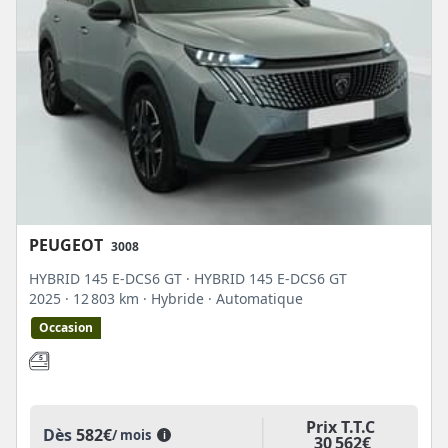
PEUGEOT
3008
HYBRID 145 E-DCS6 GT · HYBRID 145 E-DCS6 GT
2025
· 12 803 km
· Hybride
· Automatique
Occasion
Prix T.T.C
Dès
582€
/ mois
i
30 562€