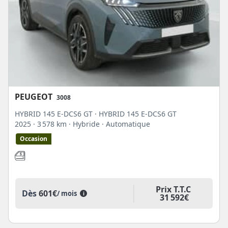
PEUGEOT
3008
HYBRID 145 E-DCS6 GT · HYBRID 145 E-DCS6 GT
2025
· 3 578 km
· Hybride
· Automatique
Occasion
Prix T.T.C
Dès
601€
/ mois
i
31 592€