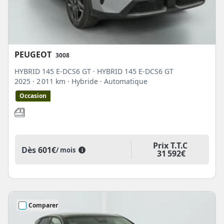
PEUGEOT
3008
HYBRID 145 E-DCS6 GT · HYBRID 145 E-DCS6 GT
2025
· 2 011 km
· Hybride
· Automatique
Occasion
Prix T.T.C
Dès
601€
/ mois
i
31 592€
Comparer