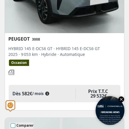
PEUGEOT
3008
HYBRID 145 E-DCS6 GT · HYBRID 145 E-DCS6 GT
2025
· 9 053 km
· Hybride
· Automatique
Occasion
Prix T.T.C
Dès
582€
/ mois
i
29 532€
Comparer