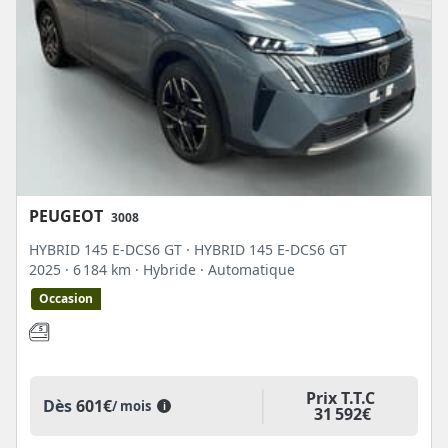
PEUGEOT
3008
HYBRID 145 E-DCS6 GT · HYBRID 145 E-DCS6 GT
2025
· 6 184 km
· Hybride
· Automatique
Occasion
Prix T.T.C
Dès
601€
/ mois
i
31 592€