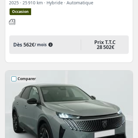
2025
· 25 910 km
· Hybride
· Automatique
Occasion
Prix T.T.C
Dès
562€
/ mois
i
28 502€
Comparer