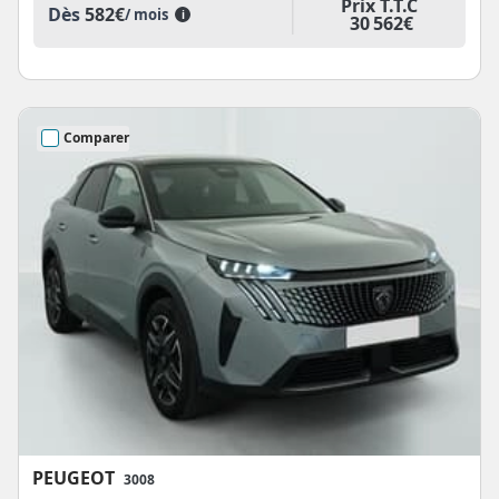
Prix T.T.C
Dès
582€
/ mois
i
30 562€
Comparer
PEUGEOT
3008