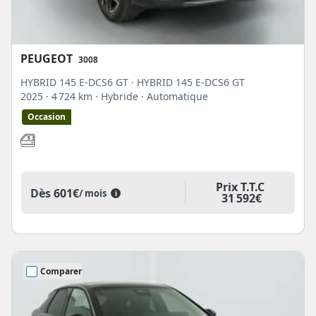
PEUGEOT
3008
HYBRID 145 E-DCS6 GT · HYBRID 145 E-DCS6 GT
2025
· 4 724 km
· Hybride
· Automatique
Occasion
Prix T.T.C
Dès
601€
/ mois
i
31 592€
Comparer