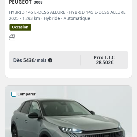
PEUGEOT
3008
HYBRID 145 E-DCS6 ALLURE · HYBRID 145 E-DCS6 ALLURE
2025
· 1 293 km
· Hybride
· Automatique
Occasion
Prix T.T.C
Dès
543€
/ mois
i
28 502€
Comparer