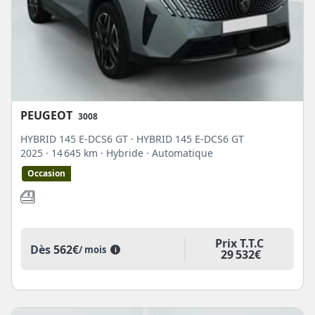
PEUGEOT
3008
HYBRID 145 E-DCS6 GT · HYBRID 145 E-DCS6 GT
2025
· 14 645 km
· Hybride
· Automatique
Occasion
Prix T.T.C
Dès
562€
/ mois
i
29 532€