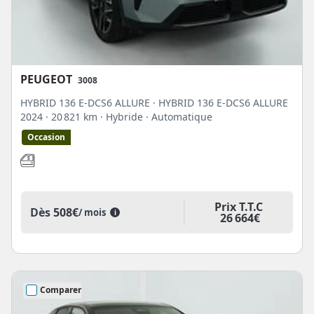
PEUGEOT
3008
HYBRID 136 E-DCS6 ALLURE · HYBRID 136 E-DCS6 ALLURE
2024
· 20 821 km
· Hybride
· Automatique
Occasion
Prix T.T.C
Dès
508€
/ mois
i
26 664€
Comparer