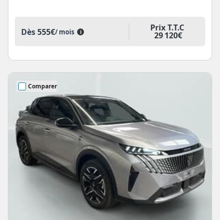
Prix T.T.C
Dès
555€
/ mois
i
29 120€
Comparer