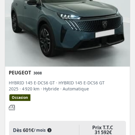
PEUGEOT
3008
HYBRID 145 E-DCS6 GT · HYBRID 145 E-DCS6 GT
2025
· 4 920 km
· Hybride
· Automatique
Occasion
Prix T.T.C
Dès
601€
/ mois
i
31 592€