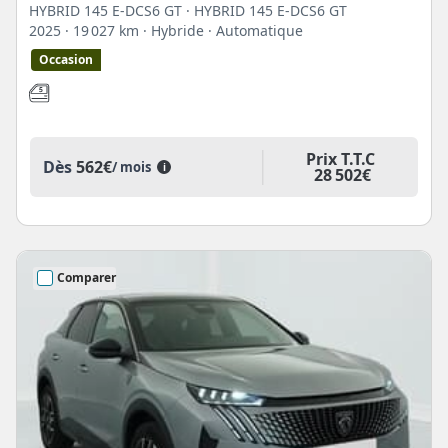
HYBRID 145 E-DCS6 GT · HYBRID 145 E-DCS6 GT
2025
· 19 027 km
· Hybride
· Automatique
Occasion
Prix T.T.C
Dès
562€
/ mois
i
28 502€
Comparer