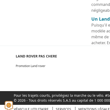
commander
négligeabl
Un Land 
Puisqu'il 
modèle ac
même de v
acheter. E
LAND ROVER PAS CHERE
Promotion Land rover
Pour les trajets courts, privilégiez la marche ou le vélo.
© 2026 - Tous droits réservés S.A.S au capital de 1 000 0
VÉHICULE UTILITAIRE
SERVICES
MENTIONS LÉGALE