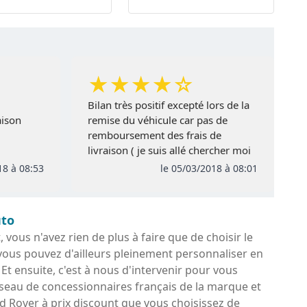
★
★
★
★
☆
Bilan très positif excepté lors de la
aison
remise du véhicule car pas de
remboursement des frais de
livraison ( je suis allé chercher moi
meme la voiture a l'agence de
18 à 08:53
le 05/03/2018 à 08:01
Coigneres) comme prévu
initialement , de plus pas de remise
de l extension de garantie ni de la
uto
carte Club
vous n'avez rien de plus à faire que de choisir le
vous pouvez d'ailleurs pleinement personnaliser en
 Et ensuite, c'est à nous d'intervenir pour vous
seau de concessionnaires français de la marque et
nd Rover à prix discount que vous choisissez de