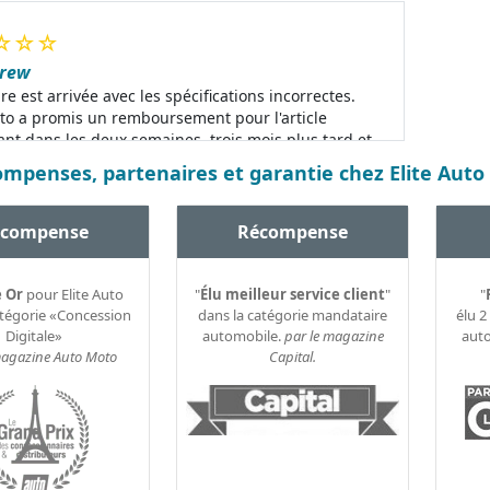
☆
☆
☆
drew
re est arrivée avec les spécifications incorrectes.
uto a promis un remboursement pour l'article
t dans les deux semaines, trois mois plus tard et
e nombreuses demandes, je n'ai toujours pas reçu
mpenses, partenaires et garantie chez Elite Auto
mboursement.
écompense
Récompense
 Or
pour Elite Auto
"
Élu meilleur service client
"
"
atégorie «Concession
dans la catégorie mandataire
élu 2
Digitale»
automobile.
par le magazine
aut
magazine Auto Moto
Capital.