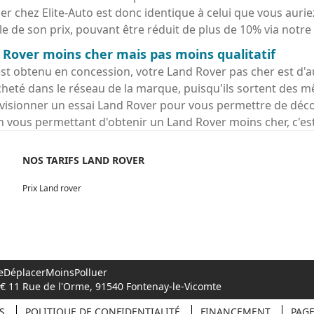
 chez Elite-Auto est donc identique à celui que vous auriez
e de son prix, pouvant être réduit de plus de 10% via notre
Rover moins cher mais pas moins qualitatif
est obtenu en concession, votre Land Rover pas cher est d'aus
heté dans le réseau de la marque, puisqu'ils sortent des
isionner un essai Land Rover pour vous permettre de déco
n vous permettant d'obtenir un Land Rover moins cher, c'est
NOS TARIFS LAND ROVER
Prix Land rover
 #SeDéplacerMoinsPolluer
00€ 11 Rue de l'Orme, 91540 Fontenay-le-Vicomte
S
POLITIQUE DE CONFIDENTIALITÉ
FINANCEMENT
PAG