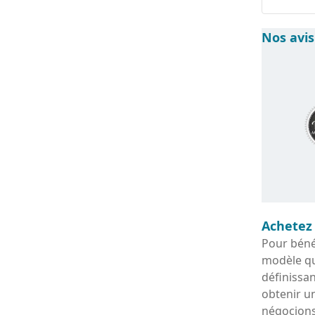
Nos avis
Achetez
Pour bénéf
modèle qu
définissan
obtenir u
négocions 