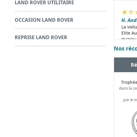
LAND ROVER UTILITAIRE
★
☆
OCCASION LAND ROVER
H. An
La voitu
Elite A
REPRISE LAND ROVER
manquan
après d
Nos réco
mon re
R
Trophée
dans la c
par le 