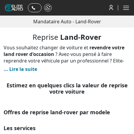
Mandataire Auto
-
Land-Rover
Reprise
Land-Rover
Vous souhaitez changer de voiture et
revendre votre
land rover d'occasion
? Avez-vous pensé à faire
reprendre votre véhicule par un professionnel ? Elite-
Auto rachète des voitures d'occasion aux particuliers et
... Lire la suite
notamment les modèles land rover et ce sans aucune
obligation de votre part. Des difficultés à vendre votre
Estimez en quelques clics la valeur de reprise
land rover ? Nous rachetons
de nombreuses voitures
votre voiture
dont les marques anglaises, n'hésitez pas à nous
contacter. En quelques clics, vous pouvez connaitre,
gratuitement, le montant de l'offre de
reprise de votre
Offres de reprise land-rover par modele
land-rover
. Avec Elite-Auto, le paiement est rapide et
sécurisé, vous évitez ainsi les éventuelles complications
d'une vente de votre land-rover entre particuliers. Nous
Les services
vous rachetons en toute simplicité votre automobile