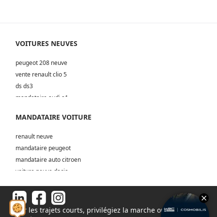
aux conditions du marché (moins 15% moins frais de
remise en état)
VOITURES NEUVES
peugeot 208 neuve
vente renault clio 5
ds ds3
mandataire audi a1
MANDATAIRE VOITURE
renault neuve
mandataire peugeot
mandataire auto citroen
voiture neuve dacia
mandataire vw neuve
renault neuve
Pour les trajets courts, privilégiez la marche ou le vélo.