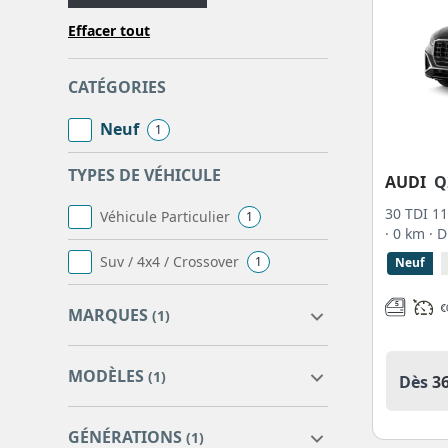
recevoir une offre personnalisée. Notre
page dédiée 
Effacer tout
Nos offres Audi Q2 en location loa / ldd
CATÉGORIES
Neuf
1
TYPES DE VÉHICULE
AUDI
Q
30 TDI 1
Véhicule Particulier
1
· 0 km
· 
Suv / 4x4 / Crossover
1
Neuf
MARQUES
(1)
MODÈLES
(1)
Dès
3
AUDI
1
GÉNÉRATIONS
(1)