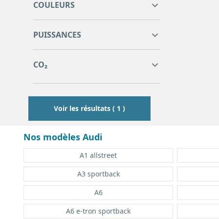
COULEURS
6
6
PUISSANCES
6
6
0
0
CO₂
0
0
Voir les résultats ( 1 )
Nos modèles Audi
A1 allstreet
A3 sportback
A6
A6 e-tron sportback