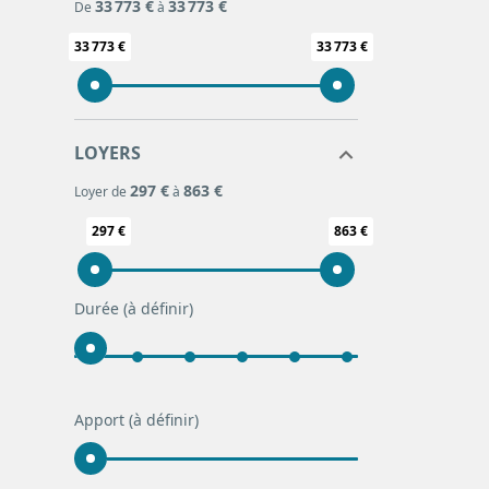
33 773 €
33 773 €
De
à
33 773 €
33 773 €
LOYERS
297 €
863 €
Loyer de
à
297 €
863 €
Durée
(à définir)
Apport
(à définir)