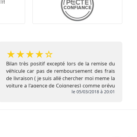
★
★
★
★
☆
Bilan très positif excepté lors de la remise du
véhicule car pas de remboursement des frais
de livraison ( je suis allé chercher moi meme la
voiture a l'agence de Coigneres) comme prévu
le 05/03/2018 à 20:01
initialement , de plus pas de remise de l
extension de garantie ni de la carte Club