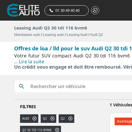
01 30 49 40 40
Leasing Audi Q2 30 tdi 116 bvm6
Mandataire auto
/
Leasing auto
/
Leasing Audi
/
Audi Q2
Offres de loa / lld pour le suv Audi Q2 30 tdi
Votre futur SUV compact Audi Q2 30 tdi 116 bvm6 e
... Lire la suite
constructeur allemand depuis 2016 a été restylé en
Un crédit vous engage et doit être remboursé. Vé
incomparable. Ce SUV généreux et polyvalent ne laiss
prestations de concessionnaire online, référence
apport en location avec option d’achat (LOA), en loc
point la procédure est simple et rapide. Des filtres 
tronic 7 Design
,
30 TDI 116 BVM6
,
35 TDI 150 S tro
automatique S tronic sept rapports. Une fois votre
1 Véhicule
FILTRES
avec la durée de votre engagement, le nombre de ki
souhaitez souscrire (extension de garantie Plan+ et 
AUDI
Q2
Q2
Avantage
fois votre auto disponible un rendez-vous afin de r
Q2 30 TDI 116 BVM6