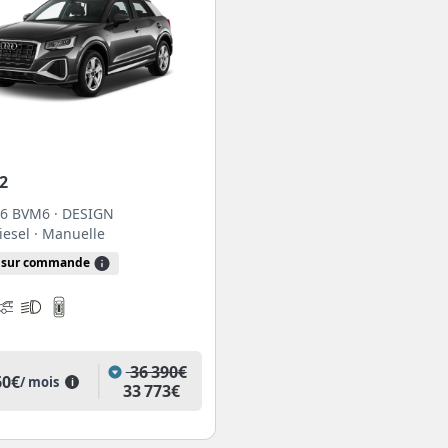
sur l'Audi Q2
vous donner plus d’infos sur ce suv Audi.
2
16 BVM6 · DESIGN
Diesel
· Manuelle
sur commande
36 390€
60€
/ mois
i
33 773€