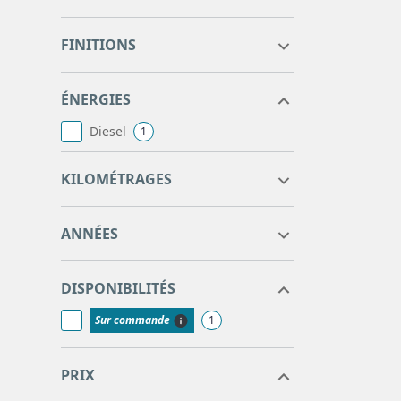
Q2
1
Q2
1
FINITIONS
design
1
ÉNERGIES
Diesel
1
0
0
KILOMÉTRAGES
0
0
ANNÉES
DISPONIBILITÉS
Sur commande
1
PRIX