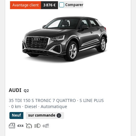
ou en crédit-bail avec la durée de votre engagement, le nombre de kilomètres
Comparer
Avantage client
3 876 €
que vous pensez parcourir, le montant de votre apport (facultatif) et les options
auxquelles vous souhaitez souscrire (extension de garantie Plan+ et contrat
d’entretien). Ensuite vous transmettrez votre dossier à votre mandataire pour
obtenir son accord et une fois votre auto disponible un rendez-vous afin de
récupérer votre SUV compact urbain Audi Q2 35 tdi 150 s tronic 7 quattro au
point relais le plus proche. Contactez-nous pour recevoir une offre
personnalisée. Notre
page dédiée sur l'Audi Q2
vous donner plus d’infos sur ce
suv Audi.
Nos offres Audi Q2 en location loa / ldd
AUDI
Q2
35 TDI 150 S TRONIC 7 QUATTRO · S LINE PLUS
· 0 km
· Diesel
· Automatique
Neuf
sur commande