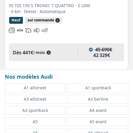
35 TDI 150 S TRONIC 7 QUATTRO · S LINE
· 0 km
· Diesel
· Automatique
Neuf
sur commande
45 690€
Dès
441€
/ mois
i
42 329€
Nos modèles Audi
A1 allstreet
A1 sportback
A3 allstreet
A3 berline
A3 sportback
A4 avant
A5
A5 avant
A6
A6 allroad