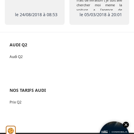
frais de livraison ( je suis allé
chercher moi meme la
voiture a l'agence de
le 24/08/2018 à 08:53
le 05/03/2018 à 20:01
Coigneres) comme prévu
initialement , de plus pas de
remise de l extension de
garantie ni de la carte Club
AUDI Q2
Audi Q2
NOS TARIFS AUDI
Prix Q2