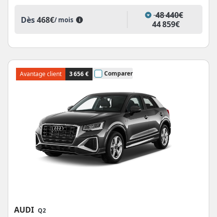
48 440€
Dès
468€
/ mois
i
44 859€
Comparer
Avantage client
3 656 €
AUDI
Q2