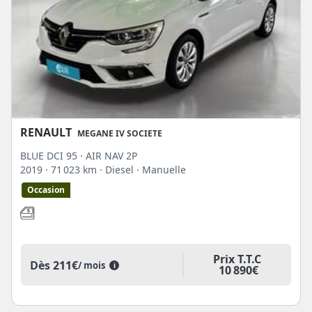
RENAULT
MEGANE IV SOCIETE
BLUE DCI 95 · AIR NAV 2P
2019
· 71 023 km
· Diesel
· Manuelle
Occasion
Prix T.T.C
Dès
211€
/ mois
i
10 890€