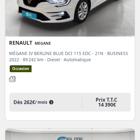
RENAULT
MEGANE
MÉGANE IV BERLINE BLUE DCI 115 EDC - 21N · BUSINESS
2022
· 89 242 km
· Diesel
· Automatique
Occasion
Prix T.T.C
Dès
262€
/ mois
i
14 390€