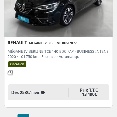
RENAULT
MEGANE IV BERLINE BUSINESS
MÉGANE IV BERLINE TCE 140 EDC FAP · BUSINESS INTENS
2020
· 101 750 km
· Essence
· Automatique
Occasion
Prix T.T.C
Dès
253€
/ mois
i
13 490€