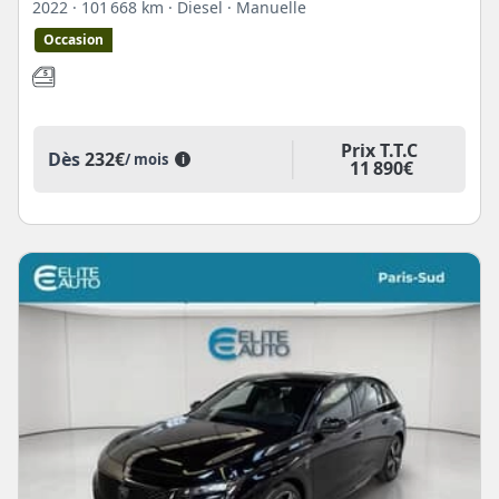
2022
· 101 668 km
· Diesel
· Manuelle
Occasion
Prix T.T.C
Dès
232€
/ mois
i
11 890€