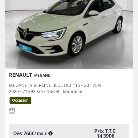
RENAULT
MEGANE
MÉGANE IV BERLINE BLUE DCI 115 - 20 · ZEN
2020
· 71 392 km
· Diesel
· Manuelle
Occasion
Prix T.T.C
Dès
266€
/ mois
i
14 390€