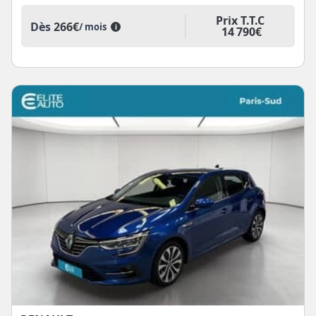
Prix T.T.C
Dès
266€
/ mois
i
14 790€