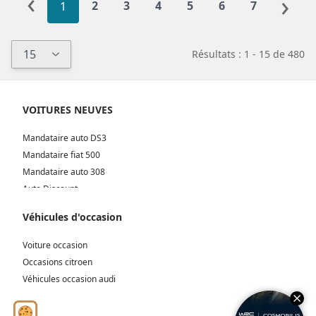
‹
›
2
3
4
5
6
7
1
Résultats : 1 - 15 de 480
VOITURES NEUVES
Mandataire auto DS3
Mandataire fiat 500
Mandataire auto 308
Auto Discount
Mandataire Bordeaux
Véhicules d'occasion
Mandataire Lyon
Mandataire Toulouse
Voiture occasion
Voiture Break
Occasions citroen
Voiture cabriolet
Véhicules occasion audi
voiture coupé
Roadster neufs