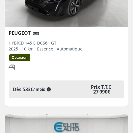
PEUGEOT
308
HYBRID 145 E-DCS6 · GT
2025
· 10 km
· Essence
· Automatique
Occasion
Prix T.T.C
Dès
533€
/ mois
i
27 990€