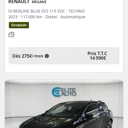
RENAULT
MEGANE
IV BERLINE BLUE DCI 115 EDC · TECHNO
2023
· 117 000 km
· Diesel
· Automatique
Occasion
Prix T.T.C
Dès
275€
/ mois
i
14 590€