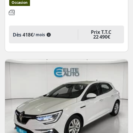
Occasion
Prix T.T.C
Dès
418€
/ mois
i
22 490€