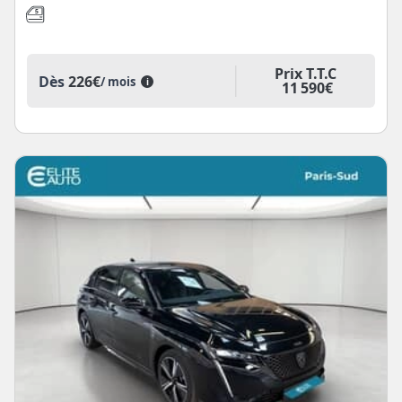
Prix T.T.C
Dès
226€
/ mois
i
11 590€