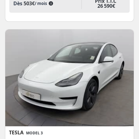
Prix T.T.C
Dès
503€
/ mois
i
26 590€
TESLA
MODEL 3