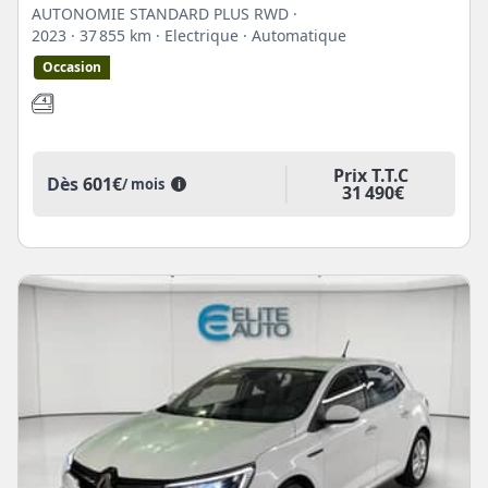
AUTONOMIE STANDARD PLUS RWD ·
2023
· 37 855 km
· Electrique
· Automatique
Occasion
Prix T.T.C
Dès
601€
/ mois
i
31 490€