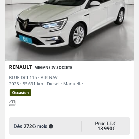
RENAULT
MEGANE IV SOCIETE
BLUE DCI 115 · AIR NAV
2023
· 85 691 km
· Diesel
· Manuelle
Occasion
Prix T.T.C
Dès
272€
/ mois
i
13 990€