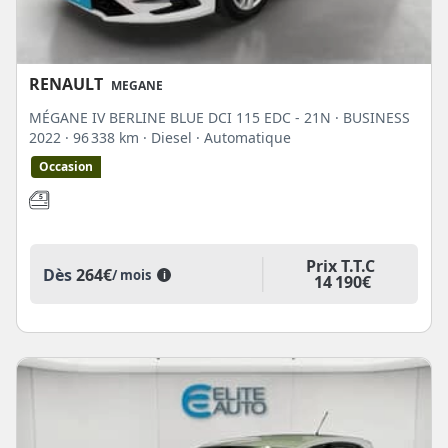
RENAULT
MEGANE
MÉGANE IV BERLINE BLUE DCI 115 EDC - 21N · BUSINESS
2022
· 96 338 km
· Diesel
· Automatique
Occasion
Prix T.T.C
Dès
264€
/ mois
i
14 190€