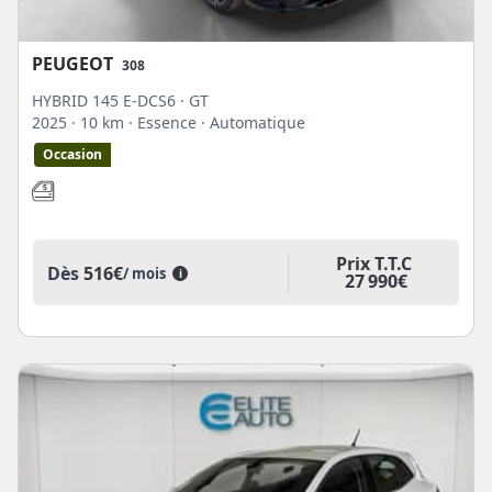
PEUGEOT
308
HYBRID 145 E-DCS6 · GT
2025
· 10 km
· Essence
· Automatique
Occasion
Prix T.T.C
Dès
516€
/ mois
i
27 990€