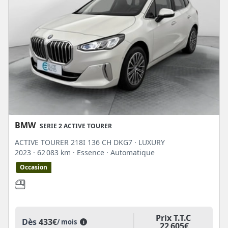
BMW
SERIE 2 ACTIVE TOURER
ACTIVE TOURER 218I 136 CH DKG7 · LUXURY
2023
· 62 083 km
· Essence
· Automatique
Occasion
Prix T.T.C
Dès
433€
/ mois
i
22 605€