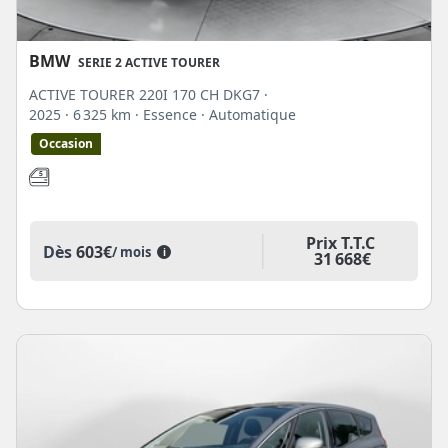
BMW
SERIE 2 ACTIVE TOURER
ACTIVE TOURER 220I 170 CH DKG7 ·
2025
· 6 325 km
· Essence
· Automatique
Occasion
Prix T.T.C
Dès
603€
/ mois
i
31 668€