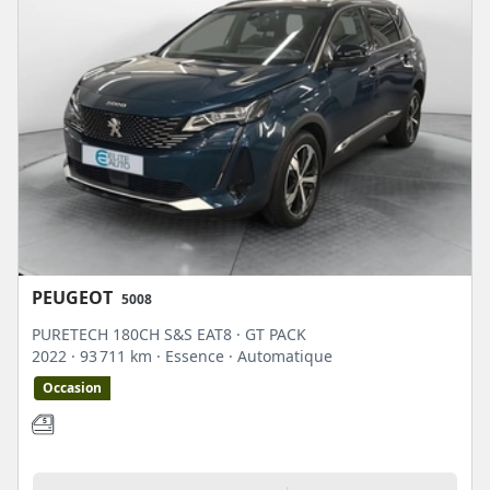
PEUGEOT
5008
PURETECH 180CH S&S EAT8 · GT PACK
2022
· 93 711 km
· Essence
· Automatique
Occasion