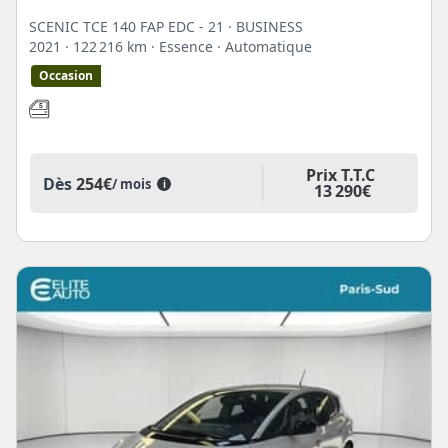
SCENIC TCE 140 FAP EDC - 21 · BUSINESS
2021
· 122 216 km
· Essence
· Automatique
Occasion
Prix T.T.C
Dès
254€
/ mois
i
13 290€