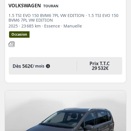
VOLKSWAGEN
TOURAN
1.5 TSI EVO 150 BVM6 7PL VW EDITION · 1.5 TSI EVO 150
BVM6 7PL VW EDITION
2025
· 23 685 km
· Essence
· Manuelle
Occasion
Prix T.T.C
Dès
562€
/ mois
i
29 532€