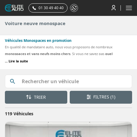
01 30 49 40 40
Voiture neuve monospace
Véhicules Monospaces en promotion
En qualité de mandataire auto, nous vous proposons de nombreux
monospaces et vans neufs moins chers
. Si vous ne savez pas
quel
monospace choisir
parmi l'ensemble des monospaces proposés par les
... Lire la suite
constructeurs, nous avons réuni dans cette rubrique tous les monospaces
neufs proposés sur le site Elite-Auto. Si vous cherchez un
monospace hybride
,
consultez nos meilleures offres sur notre page dédiée. Vous consultez ainsi en
un clic tous les monospaces neufs bénéficiant de remises importantes. Le
monospace
vous est livré soit dans notre établissement à Coignières (78), soit
FILTRES
(1)
TRIER
dans un des centres livreurs certifiés ou en concession.
119 Véhicules