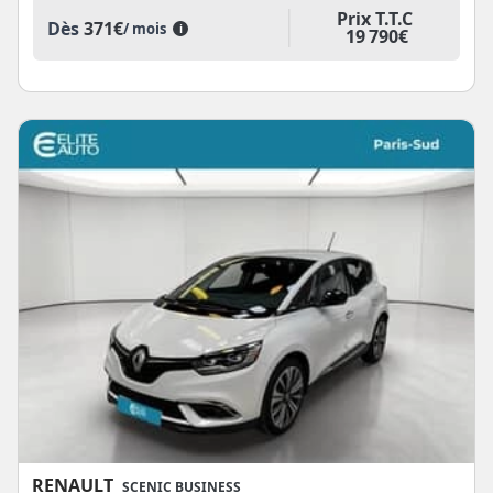
Prix T.T.C
Dès
371€
/ mois
i
19 790€
RENAULT
SCENIC BUSINESS