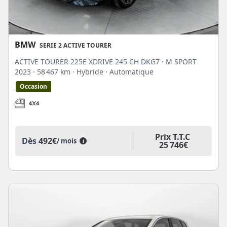
BMW
SERIE 2 ACTIVE TOURER
ACTIVE TOURER 225E XDRIVE 245 CH DKG7 · M SPORT
2023
· 58 467 km
· Hybride
· Automatique
Occasion
Prix T.T.C
Dès
492€
/ mois
i
25 746€