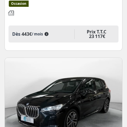
Occasion
Prix T.T.C
Dès
443€
/ mois
i
23 117€