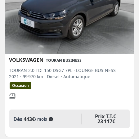
VOLKSWAGEN
TOURAN BUSINESS
TOURAN 2.0 TDI 150 DSG7 7PL · LOUNGE BUSINESS
2021
· 99 970 km
· Diesel
· Automatique
Occasion
Prix T.T.C
Dès
443€
/ mois
i
23 117€