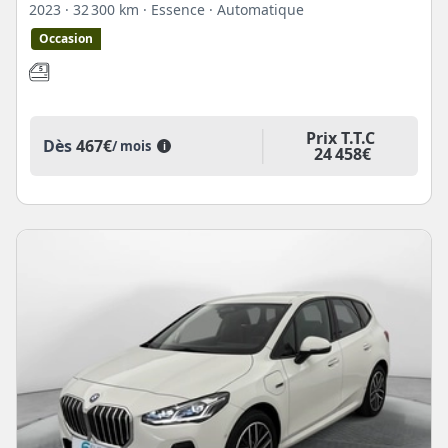
2023
· 32 300 km
· Essence
· Automatique
Occasion
Prix T.T.C
Dès
467€
/ mois
i
24 458€