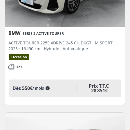
BMW
SERIE 2 ACTIVE TOURER
ACTIVE TOURER 225E XDRIVE 245 CH DKG7 · M SPORT
2023
· 16 490 km
· Hybride
· Automatique
Occasion
Prix T.T.C
Dès
550€
/ mois
i
28 851€