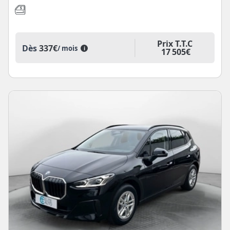
Prix T.T.C
Dès
337€
/ mois
i
17 505€