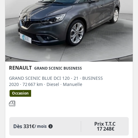
RENAULT
GRAND SCENIC BUSINESS
GRAND SCENIC BLUE DCI 120 - 21 · BUSINESS
2020
· 72 667 km
· Diesel
· Manuelle
Occasion
Prix T.T.C
Dès
331€
/ mois
i
17 248€