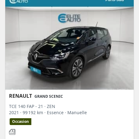
RENAULT
GRAND SCENIC
TCE 140 FAP - 21 · ZEN
2021
· 99 192 km
· Essence
· Manuelle
Occasion