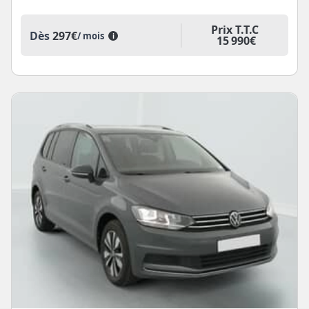
Prix T.T.C
Dès
297€
/ mois
i
15 990€