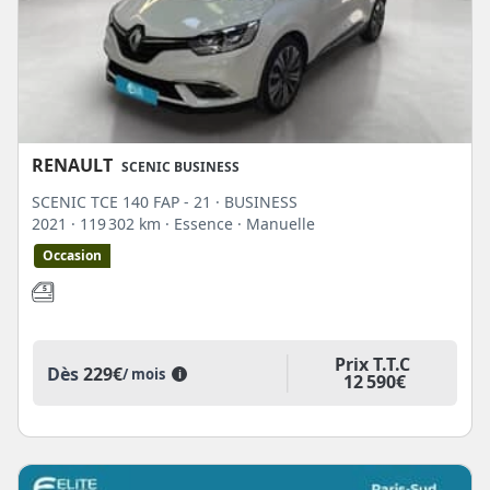
RENAULT
SCENIC BUSINESS
SCENIC TCE 140 FAP - 21 · BUSINESS
2021
· 119 302 km
· Essence
· Manuelle
Occasion
Prix T.T.C
Dès
229€
/ mois
i
12 590€