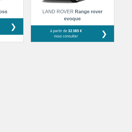
ross
LAND ROVER
Range rover
evoque
❯
à partir de
32 385 €
❯
nous consulter