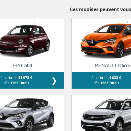
Ces modèles peuvent vous
FIAT
500
RENAULT
Clio v
à partir de
11 973 €
❯
à partir de
9 833 €
dès
176€ /mois
dès
166€ /mois