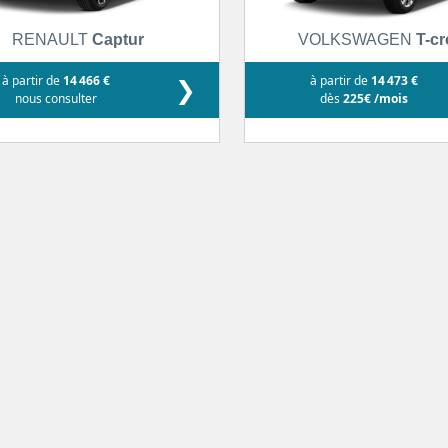
RENAULT
Captur
VOLKSWAGEN
T-c
à partir de
14 466 €
❯
à partir de
14 473 €
nous consulter
dès
225€ /mois