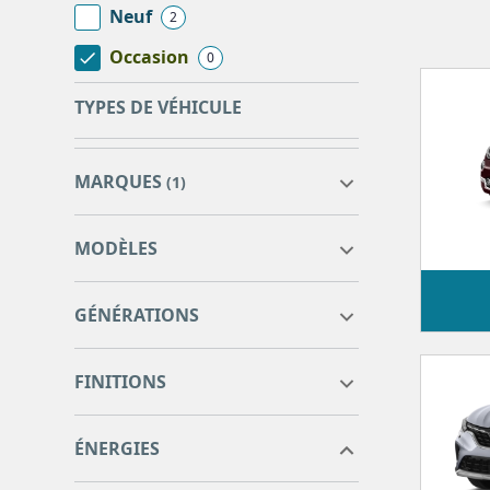
Neuf
2
Occasion
0
TYPES DE VÉHICULE
MARQUES
(1)
MODÈLES
ABARTH
0
GÉNÉRATIONS
ALFA ROMEO
3
AUDI
101
FINITIONS
BMW
109
CITROEN
30
CUPRA
33
ÉNERGIES
DACIA
7