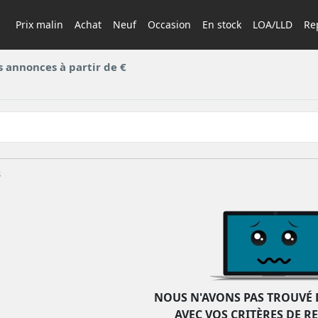
Prix malin
Achat
Neuf
Occasion
En stock
LOA/LLD
Rep
s annonces à partir de €
s
NOUS N'AVONS PAS TROUVÉ 
AVEC VOS CRITÈRES DE R