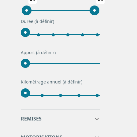
RENAULT
27
SEAT
10
SKODA
62
Durée
(à définir)
TESLA
3
TOYOTA
4
VOLKSWAGEN
201
Apport
(à définir)
VOLVO
1
Kilométrage annuel
(à définir)
0
0
REMISES
0
0