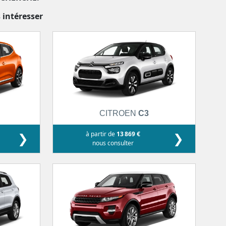
 intéresser
CITROEN
C3
❯
à partir de
13 869 €
❯
nous consulter