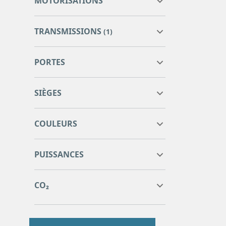
MOTORISATIONS
TRANSMISSIONS
(1)
PORTES
SIÈGES
COULEURS
0
0
PUISSANCES
0
0
0
0
CO₂
0
0