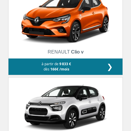
RENAULT
Clio v
à partir de
9 833 €
❯
dès
166€ /mois