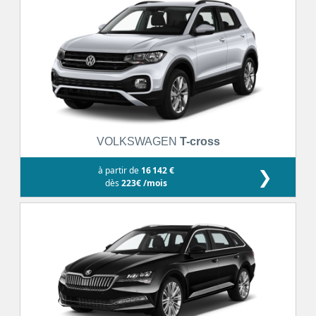
VOLKSWAGEN
T-cross
à partir de
16 142 €
❯
dès
223€ /mois