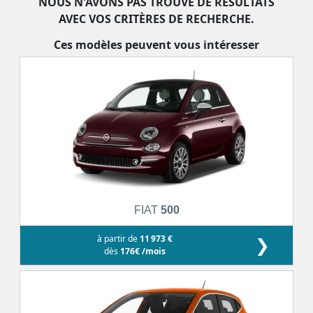
NOUS N'AVONS PAS TROUVÉ DE RÉSULTATS
AVEC VOS CRITÈRES DE RECHERCHE.
Ces modèles peuvent vous intéresser
FIAT
500
à partir de
11 973 €
❯
dès
176€ /mois