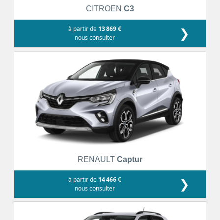
CITROEN
C3
à partir de
13 869 €
❯
nous consulter
RENAULT
Captur
à partir de
14 466 €
❯
nous consulter