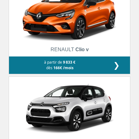
RENAULT
Clio v
à partir de
9 833 €
❯
dès
166€ /mois