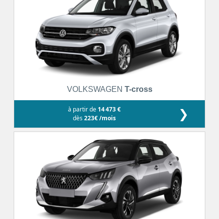
VOLKSWAGEN
T-cross
à partir de
14 473 €
❯
dès
223€ /mois