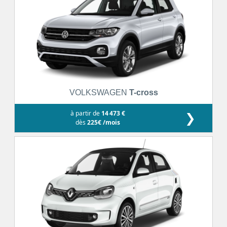
VOLKSWAGEN
T-cross
à partir de
14 473 €
❯
dès
225€ /mois