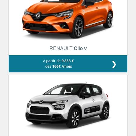
RENAULT
Clio v
à partir de
9 833 €
❯
dès
166€ /mois