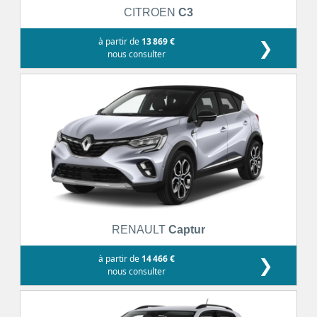
CITROEN
C3
à partir de
13 869 €
❯
nous consulter
RENAULT
Captur
à partir de
14 466 €
❯
nous consulter