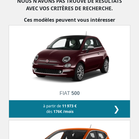
NOUS N'AVONS PAS TROUVÉ DE RÉSULTATS
AVEC VOS CRITÈRES DE RECHERCHE.
Ces modèles peuvent vous intéresser
FIAT
500
à partir de
11 973 €
❯
dès
176€ /mois