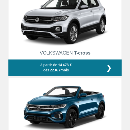
VOLKSWAGEN
T-cross
à partir de
14 473 €
❯
dès
223€ /mois