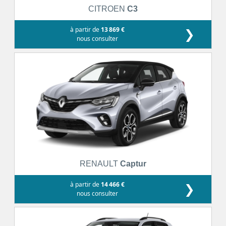
CITROEN
C3
à partir de
13 869 €
❯
nous consulter
RENAULT
Captur
à partir de
14 466 €
❯
nous consulter