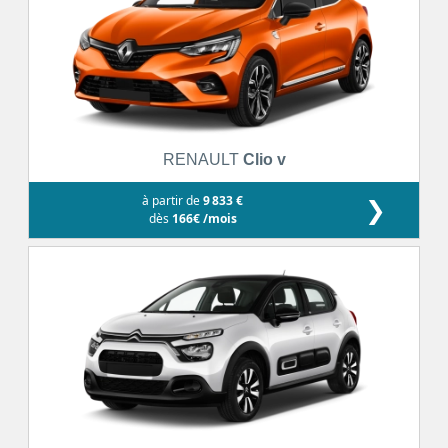
RENAULT
Clio v
à partir de
9 833 €
❯
dès
166€ /mois