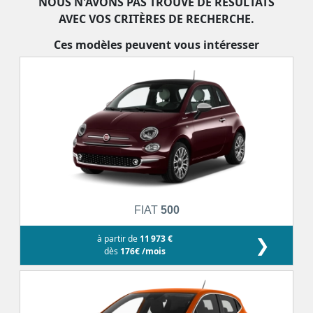
NOUS N'AVONS PAS TROUVÉ DE RÉSULTATS
AVEC VOS CRITÈRES DE RECHERCHE.
Ces modèles peuvent vous intéresser
FIAT
500
à partir de
11 973 €
❯
dès
176€ /mois