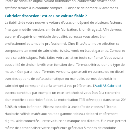
Poste de conduite digital, volant multifonction, connectivité smartphone,
système d'aides à la conduite complet... il dispose de nombreux avantages.
Cabriolet d'occasion : est-ce une voiture fiable ?
La fiabilité de votre nouvelle voiture d'occasion dépend de plusieurs facteurs
(marque, modèle, version, année de fabrication, kilométrage...). Afin de vous
assurer d'acquérir un véhicule de qualité, adressez-vous alors à un
professionnel automobile professionnel. Chez Elite Auto, notre sélection se
compose notamment de cabriolets révisés, remis en état et garantis. Comparez
leurs caractéristiques. Puis, faites votre achat en toute confiance. Vous avez la
possibilité de choisir le vôtre en fonction de différents critères, dont le type de
moteur. Comparer les différentes versions, que ce soit en essence ou en diesel,
avec des options de boîte automatique ou manuelle, permet de choisir le
cabriolet qui correspond parfaitement à vos préférences. L'
Audi A5 Cabriolet
essence constitue par exemple un excellent choix si vous êtes à la recherche
d'un modèle de cabriolet fiable. La motorisation TFSI développe dans ce cas 204
à 265 ch selon la finition. Elle est associée à une boîte de vitesses S-Tronic.
Habitacle raffiné, matériaux haut de gamme, tableau de bord entièrement
digital, aide connectée... cette voiture ne manque pas d'atouts. Elle vous permet
même de personnaliser votre expérience grâce aux 5 modes de conduite