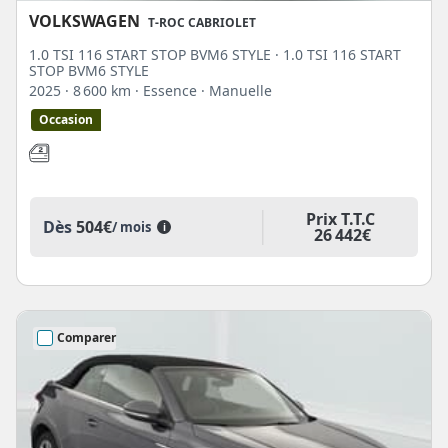
VOLKSWAGEN
T-ROC CABRIOLET
1.0 TSI 116 START STOP BVM6 STYLE · 1.0 TSI 116 START
STOP BVM6 STYLE
2025
· 8 600 km
· Essence
· Manuelle
Occasion
Prix T.T.C
Dès
504€
/ mois
i
26 442€
Comparer