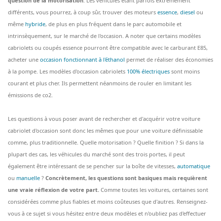
question de la motorisation
. Les véhicules étant parfois extrêmement
différents, vous pourrez, à coup sûr, trouver des moteurs
essence
,
diesel
ou
même
hybride
, de plus en plus fréquent dans le parc automobile et
intrinsèquement, sur le marché de l'occasion. A noter que certains modèles
cabriolets ou coupés essence pourront être compatible avec le carburant E85,
acheter une
occasion fonctionnant à l'éthanol
permet de réaliser des économies
à la pompe. Les modèles d'occasion cabriolets
100% électriques
sont moins
courant et plus cher. Ils permettent néanmoins de rouler en limitant les
émissions de co2.
Les questions à vous poser avant de rechercher et d'acquérir votre voiture
cabriolet d'occasion sont donc les mêmes que pour une voiture définissable
comme, plus traditionnelle. Quelle motorisation ? Quelle finition ? Si dans la
plupart des cas, les véhicules du marché sont des trois portes, il peut
également être intéressant de se pencher sur la boîte de vitesses,
automatique
ou
manuelle
?
Concrètement, les questions sont basiques mais requièrent
une vraie réflexion de votre part.
Comme toutes les voitures, certaines sont
considérées comme plus fiables et moins coûteuses que d'autres. Renseignez-
vous à ce sujet si vous hésitez entre deux modèles et n'oubliez pas d'effectuer