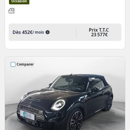
Occasion
Prix T.T.C
Dès
452€
/ mois
i
23 577€
Comparer