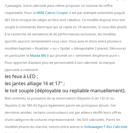
3 passages. Votre cabriolet peut même proposer un volume de coffre
respectable. Pour la
MINI Cabrio Cooper
, il est par exemple extensible jusqu'à
661 litres lorsque les sièges arrière sont rabattus. Ce modèle dispose d'un toit
souple à commande électrique qui se replie en 18 secondes. Si vous êtes plutôt
à la recherche de sensations et de performances exclusives, les modèles
sportifs sauront certainement vous ravir. Vous avez le choix entre plusieurs
modèles baptisés « Roadster » ou « Spider » (décapotable 2 places). Découvrez
en particulier le
Mazda MX-5
qui promet un « sentiment d'euphorie pure ».
Pour apporter d'autant plus de personnalité à son cabriolet, la marque
japonaise a redessiné :
les feux à LED ;
les jantes alliage 16 et 17″ ;
le toit souple (déployable ou repliable manuellement).
Bien entendu, la puissance de sa motorisation (Skyactiv-G de 132 ch ou
Skyactiv-G de 184 ch) figure également parmi ses principaux atouts. Ces
dernières années, certains constructeurs ont par ailleurs étoffé leurs offres
d'une catégorie de voitures impressionnante : les SUV cabriolets. Parmi les
modèles phares du marché, notons entre autres le
Volkswagen T-Roc Cabriolet
.