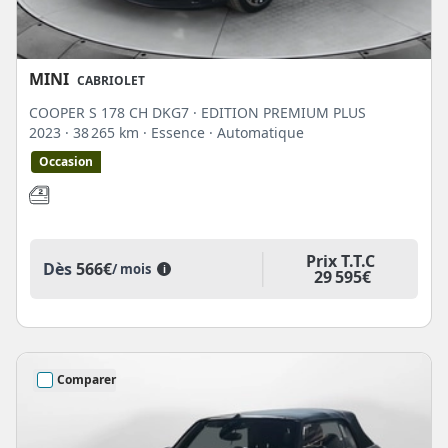
MINI
CABRIOLET
COOPER S 178 CH DKG7 · EDITION PREMIUM PLUS
2023
· 38 265 km
· Essence
· Automatique
Occasion
Prix T.T.C
Dès
566€
/ mois
i
29 595€
Comparer