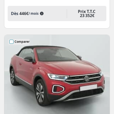
Prix T.T.C
Dès
446€
/ mois
i
23 352€
Comparer