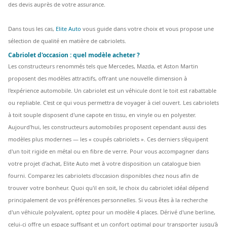
des devis auprès de votre assurance.
Dans tous les cas,
Elite Auto
vous guide dans votre choix et vous propose une
sélection de qualité en matière de cabriolets.
Cabriolet d'occasion : quel modèle acheter ?
Les constructeurs renommés tels que Mercedes, Mazda, et Aston Martin
proposent des modèles attractifs, offrant une nouvelle dimension à
l'expérience automobile. Un cabriolet est un véhicule dont le toit est rabattable
ou repliable. C'est ce qui vous permettra de voyager à ciel ouvert. Les cabriolets
à toit souple disposent d'une capote en tissu, en vinyle ou en polyester.
Aujourd'hui, les constructeurs automobiles proposent cependant aussi des
modèles plus modernes — les « coupés cabriolets ». Ces derniers s'équipent
d'un toit rigide en métal ou en fibre de verre. Pour vous accompagner dans
votre projet d'achat, Elite Auto met à votre disposition un catalogue bien
fourni. Comparez les cabriolets d'occasion disponibles chez nous afin de
trouver votre bonheur. Quoi qu'il en soit, le choix du cabriolet idéal dépend
principalement de vos préférences personnelles. Si vous êtes à la recherche
d'un véhicule polyvalent, optez pour un modèle 4 places. Dérivé d'une berline,
celui-ci offre un espace suffisant et un confort optimal pour transporter jusqu'à