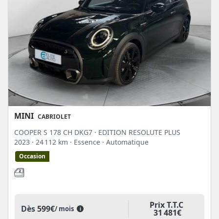
MINI
CABRIOLET
COOPER S 178 CH DKG7 · EDITION RESOLUTE PLUS
2023
· 24 112 km
· Essence
· Automatique
Occasion
Prix T.T.C
Dès
599€
/ mois
i
31 481€