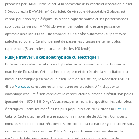
proposés par l'Audi Drive Select. À la recherche d'un cabriolet d'occasion diesel
? Découvrez la BMW Série 4 Cabriolet. Ce véhicule décapotable 2 places est
connu pour son style élégant, sa technologie de pointe et ses performances
sportives. La version M440d xDrive en particulier affiche une puissance
optimale avec ses 340 ch. Elle embarque une boîte automatique Sport avec
palettes au volant. Cela lui permet de passer les vitesses nettement plus
rapidement (5 secondes pour atteindre les 100 km/h).
Puis-je trouver un cabriolet hybride ou électrique ?
Différents modèles de cabriolets hybrides se retrouvent aujourd'hui sur le
marché de l'occasion. Cette technologie permet de réduire la sollicitation du
moteur thermique (essence ou diesel). Fort de ses 381 ch, le Roadster AMG SL
43 de
Mercedes
constitue notamment une belle option. Afin d'apporter
davantage d'agilité à son cabriolet, le constructeur allemand a réduit son poids
(passant de 1 970 à 1 810 kg). Vous avez par ailleurs à disposition les cabriolets
électriques. Parmi les modèles les plus populaires en 2023, citons la
Fiat 500
Cabrio. Cette citadine offre une autonomie maximale de 320 km. Comptez 5
minutes seulement pour récupérer 50 km lors de la recharge. Quoi qu'il en soit,
rendez-vous sur le catalogue d'Elite Auto pour trouver dès maintenant le
parfait cabriolet pour vous. Êtes-vous à la recherche d'une solution de