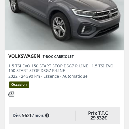
VOLKSWAGEN
T-ROC CABRIOLET
1.5 TSI EVO 150 START STOP DSG7 R-LINE · 1.5 TSI EVO
150 START STOP DSG7 R-LINE
2022
· 24 390 km
· Essence
· Automatique
Occasion
Prix T.T.C
Dès
562€
/ mois
i
29 532€