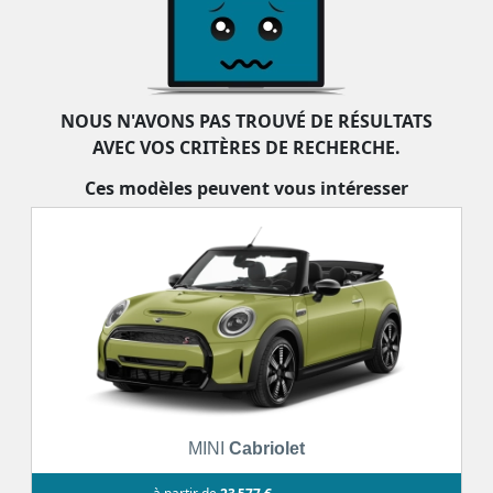
la sensation de conduire un véhicule luxueux ;
l'expérience d'une conduite dynamique associée aux
qualités d'une vraie berline 4 portes, comme le confort
et l'habitabilité ;
les mêmes équipements et options qu'une voiture du
NOUS N'AVONS PAS TROUVÉ DE RÉSULTATS
même modèle en version berline ou coupée.
AVEC VOS CRITÈRES DE RECHERCHE.
Les voitures cabriolets, ou roadster en anglais, se déclinent en deux sous-
catégories :
Ces modèles peuvent vous intéresser
coupé-cabriolet : ce type de coupé est équipé d'un toit
rigide amovible. Quand celui-ci est en place, la voiture
prend les lignes d'une vraie « coupé » ;
cabriolet classique : la voiture dispose d'une capote
rétractable.
MINI
Cabriolet