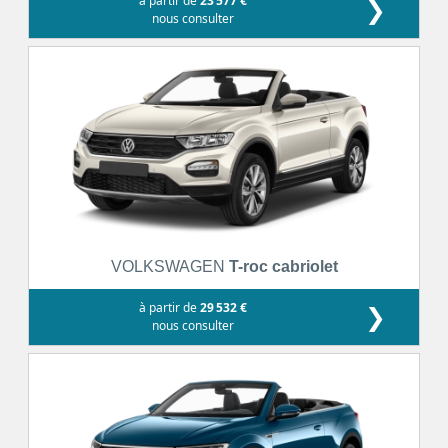
à partir de
23 577 €
❯
nous consulter
VOLKSWAGEN
T-roc cabriolet
à partir de
29 532 €
❯
nous consulter