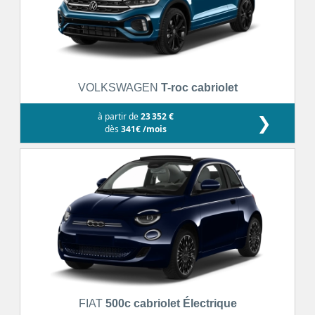
VOLKSWAGEN
T-roc cabriolet
à partir de
23 352 €
❯
dès
341€ /mois
FIAT
500c cabriolet Électrique