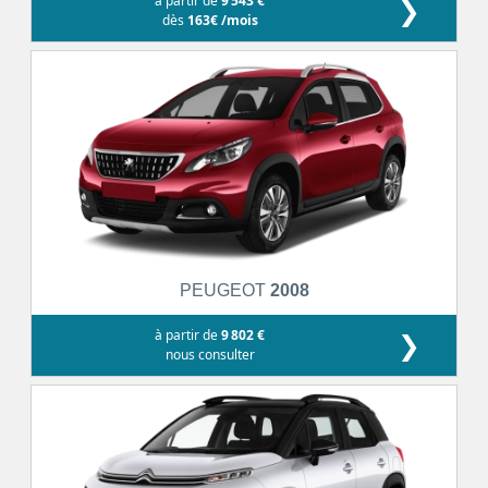
à partir de
9 543 €
❯
dès
163€ /mois
PEUGEOT
2008
à partir de
9 802 €
❯
nous consulter