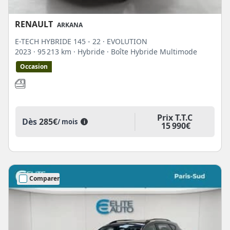
RENAULT
ARKANA
E-TECH HYBRIDE 145 - 22 · EVOLUTION
2023
· 95 213 km
· Hybride
· Boîte Hybride Multimode
Occasion
Prix T.T.C
Dès
285€
/ mois
i
15 990€
Comparer