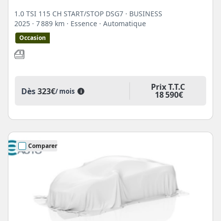
1.0 TSI 115 CH START/STOP DSG7 · BUSINESS
2025
· 7 889 km
· Essence
· Automatique
Occasion
Prix T.T.C
Dès
323€
/ mois
i
18 590€
Comparer