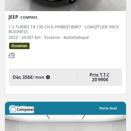
JEEP
COMPASS
1.5 TURBO T4 130 CH E-HYBRID BVR7 · LONGITUDE PACK
BUSINESS
2023
· 24 207 km
· Essence
· Automatique
Occasion
Prix T.T.C
Dès
356€
/ mois
i
20 990€
Comparer