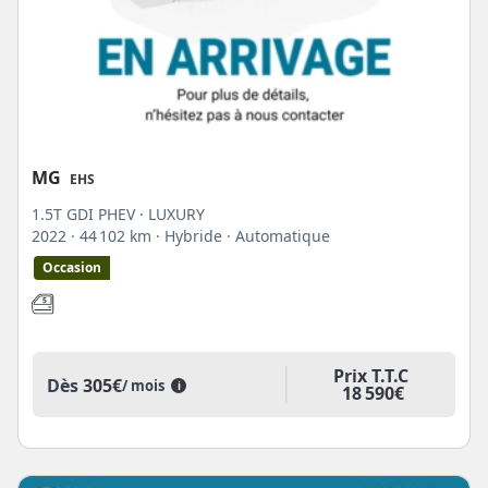
MG
EHS
1.5T GDI PHEV · LUXURY
2022
· 44 102 km
· Hybride
· Automatique
Occasion
Prix T.T.C
Dès
305€
/ mois
i
18 590€