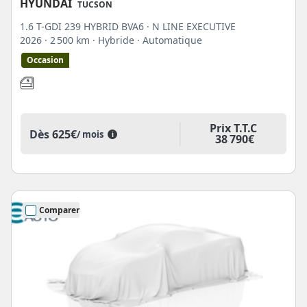
HYUNDAI
TUCSON
1.6 T-GDI 239 HYBRID BVA6 · N LINE EXECUTIVE
2026
· 2 500 km
· Hybride
· Automatique
Occasion
Prix T.T.C
Dès
625€
/ mois
i
38 790€
Comparer