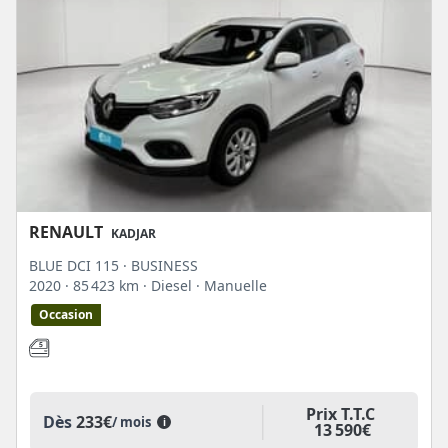
RENAULT
KADJAR
BLUE DCI 115 · BUSINESS
2020
· 85 423 km
· Diesel
· Manuelle
Occasion
Prix T.T.C
Dès
233€
/ mois
i
13 590€