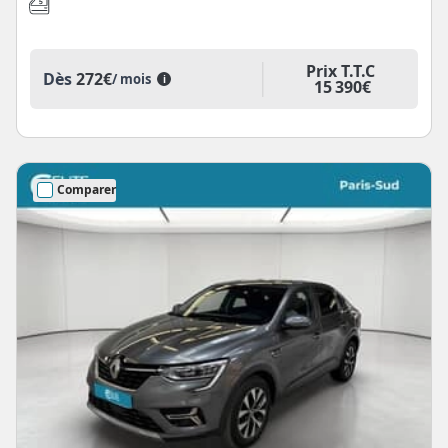
Prix T.T.C
Dès
272€
/ mois
i
15 390€
Comparer