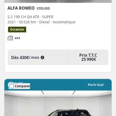
ALFA ROMEO
STELVIO
2.2 190 CH Q4 AT8 · SUPER
2021
· 50 526 km
· Diesel
· Automatique
Occasion
Prix T.T.C
Dès
430€
/ mois
i
25 990€
Comparer