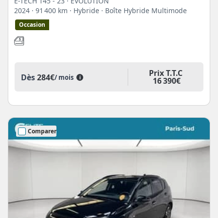
E-TECH 145 - 23 · EVOLUTION
2024
· 91 400 km
· Hybride
· Boîte Hybride Multimode
Occasion
Prix T.T.C
Dès
284€
/ mois
i
16 390€
Comparer