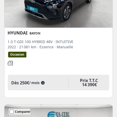
HYUNDAI
BAYON
1.0 T-GDI 100 HYBRID 48V · INTUITIVE
2022
· 21 081 km
· Essence
· Manuelle
Occasion
Prix T.T.C
Dès
250€
/ mois
i
14 390€
Comparer