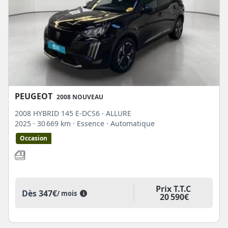
PEUGEOT
2008 NOUVEAU
2008 HYBRID 145 E-DCS6 · ALLURE
2025
· 30 669 km
· Essence
· Automatique
Occasion
Prix T.T.C
Dès
347€
/ mois
i
20 590€