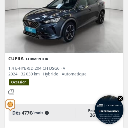
CUPRA
FORMENTOR
1.4 E-HYBRID 204 CH DSG6 · V
2024
· 32 030 km
· Hybride
· Automatique
Occasion
Prix T.T.C
Dès
477€
/ mois
i
26 990€