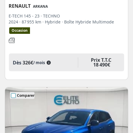
RENAULT
ARKANA
E-TECH 145 - 23 · TECHNO
2024
· 87 955 km
· Hybride
· Boîte Hybride Multimode
Occasion
Prix T.T.C
Dès
326€
/ mois
i
18 490€
Comparer