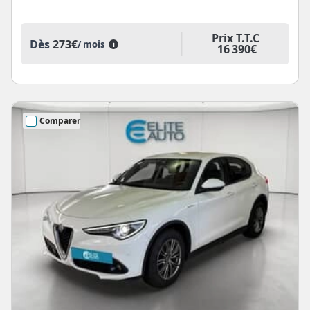
Prix T.T.C
Dès
273€
/ mois
i
16 390€
Comparer