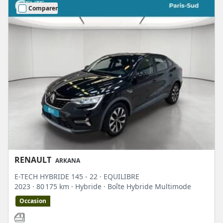
Comparer
RENAULT
ARKANA
E-TECH HYBRIDE 145 - 22 · EQUILIBRE
2023
· 80 175 km
· Hybride
· Boîte Hybride Multimode
Occasion