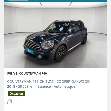
Très recherché en campagne ou en périphérie de ville par les automobilistes
ayant besoin de place ou de sécurité pour certains loisirs, le 4x4 trouve aussi sa
place sur
Elite Auto
. La déclinaison suv actuellement très prisée par les
automobilistes est parfois proposée avec une transmission intégrale. Retrouvez
à ce sujet, toutes les explications autour des
avantages
de cette gamme de
véhicules ainsi que la sélection du marché de l'occasion.
MINI
COUNTRYMAN F60
COUNTRYMAN 136 CH BVA7 · COOPER OAKWOOD
2018
· 59 558 km
· Essence
· Automatique
Occasion