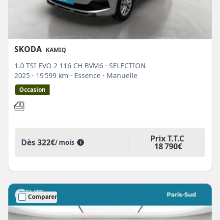
SKODA
KAMIQ
1.0 TSI EVO 2 116 CH BVM6 · SELECTION
2025
· 19 599 km
· Essence
· Manuelle
Occasion
Prix T.T.C
Dès
322€
/ mois
i
18 790€
Comparer