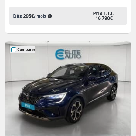
Prix T.T.C
Dès
295€
/ mois
i
16 790€
Comparer