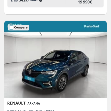
Dès
342€
/ mois
i
19 990€
Comparer
RENAULT
ARKANA