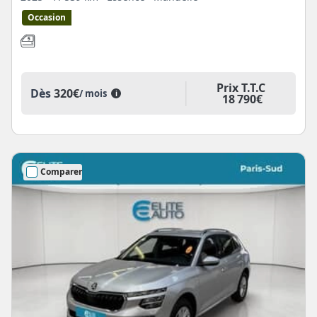
Occasion
Prix T.T.C
Dès
320€
/ mois
i
18 790€
Comparer