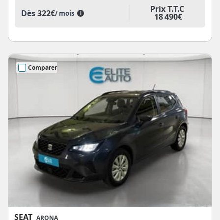
Prix T.T.C
Dès
322€
/ mois
i
18 490€
Comparer
SEAT
ARONA