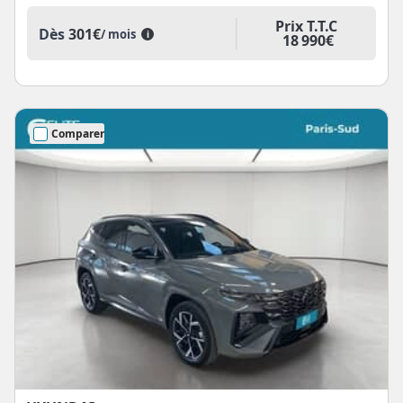
Prix T.T.C
Dès
301€
/ mois
i
18 990€
Comparer