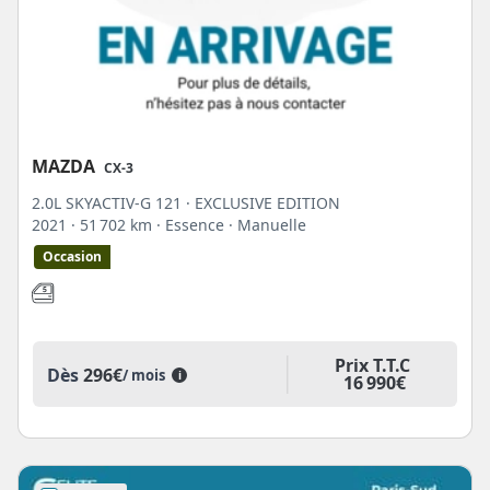
MAZDA
CX-3
2.0L SKYACTIV-G 121 · EXCLUSIVE EDITION
2021
· 51 702 km
· Essence
· Manuelle
Occasion
Prix T.T.C
Dès
296€
/ mois
i
16 990€