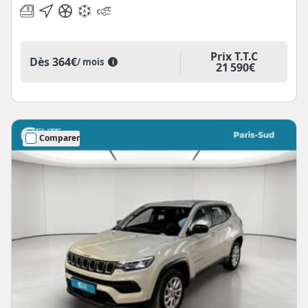
Prix T.T.C
Dès
364€
/ mois
i
21 590€
Comparer