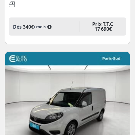
Prix T.T.C
Dès
340€
/ mois
i
17 690€