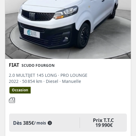
FIAT
SCUDO FOURGON
2.0 MULTIJET 145 LONG · PRO LOUNGE
2022
· 50 854 km
· Diesel
· Manuelle
Occasion
Prix T.T.C
Dès
385€
/ mois
i
19 990€