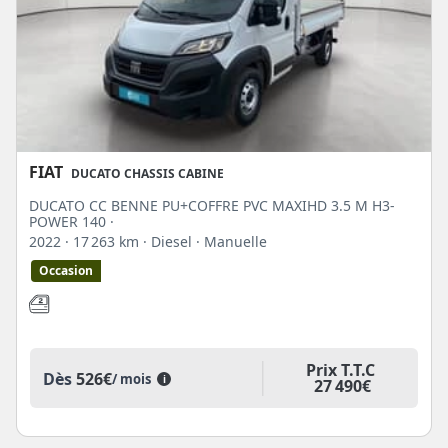
FIAT
DUCATO CHASSIS CABINE
DUCATO CC BENNE PU+COFFRE PVC MAXIHD 3.5 M H3-
POWER 140 ·
2022
· 17 263 km
· Diesel
· Manuelle
Occasion
Prix T.T.C
Dès
526€
/ mois
i
27 490€