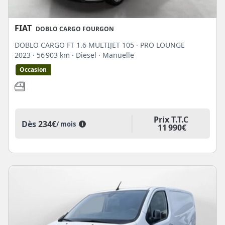
FIAT
DOBLO CARGO FOURGON
DOBLO CARGO FT 1.6 MULTIJET 105 · PRO LOUNGE
2023
· 56 903 km
· Diesel
· Manuelle
Occasion
Prix T.T.C
Dès
234€
/ mois
i
11 990€