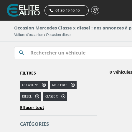
01 30 49 40 40
Occasion Mercedes Classe x diesel : nos annonces à p
Voiture d'occasion
/
Occasion diesel
0 Véhicule
FILTRES
OCCASIONS
MERCEDES
DIESEL
CLASSE-X
Effacer tout
CATÉGORIES