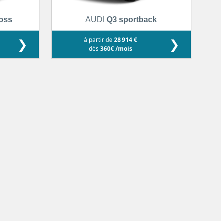
ross
AUDI
Q3 sportback
❯
à partir de
28 914 €
❯
dès
360€ /mois