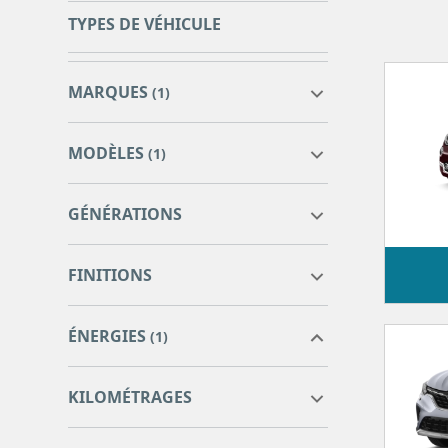
TYPES DE VÉHICULE
MARQUES
(1)
MODÈLES
(1)
GÉNÉRATIONS
CLA
1
FINITIONS
CLASSE A
2
CLASSE-X
0
ÉNERGIES
GLA
2
(1)
GLB
1
0
0
KILOMÉTRAGES
0
0