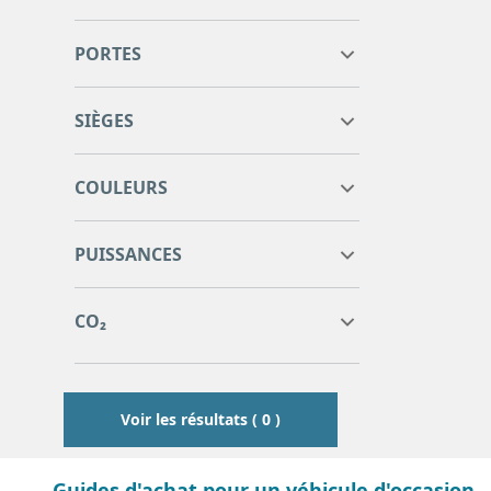
PORTES
SIÈGES
COULEURS
0
0
PUISSANCES
0
0
0
0
CO₂
0
0
Voir les résultats ( 0 )
Guides d'achat pour un véhicule d'occasion