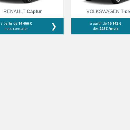
RENAULT
Captur
VOLKSWAGEN
T-c
à partir de
14 466 €
❯
à partir de
16 142 €
nous consulter
dès
223€ /mois