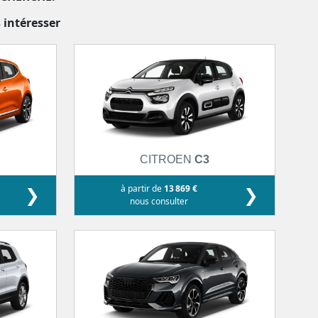
 intéresser
CITROEN
C3
❯
à partir de
13 869 €
❯
nous consulter