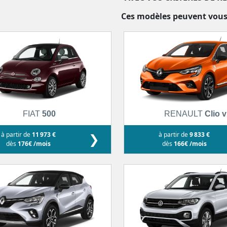
Ces modèles peuvent vous
FIAT
500
RENAULT
Clio v
à partir de
11 973 €
❯
à partir de
9 833 €
dès
176€ /mois
dès
166€ /mois