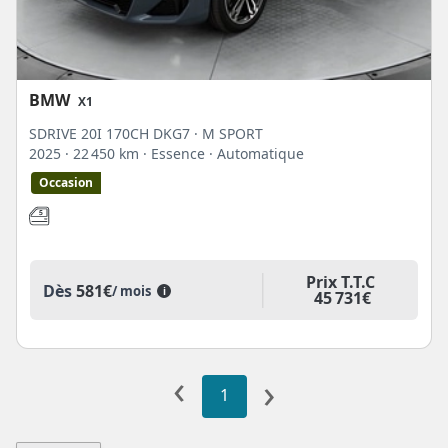
BMW
X1
SDRIVE 20I 170CH DKG7 · M SPORT
2025
· 22 450 km
· Essence
· Automatique
Occasion
Prix T.T.C
Dès
581€
/ mois
i
45 731€
‹
›
1