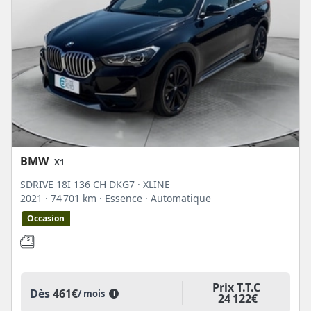
BMW
X1
SDRIVE 18I 136 CH DKG7 · XLINE
2021
· 74 701 km
· Essence
· Automatique
Occasion
Prix T.T.C
Dès
461€
/ mois
i
24 122€