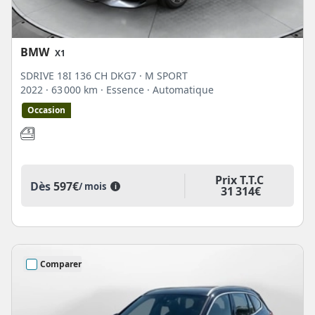
BMW
X1
SDRIVE 18I 136 CH DKG7 · M SPORT
2022
· 63 000 km
· Essence
· Automatique
Occasion
Prix T.T.C
Dès
597€
/ mois
i
31 314€
Comparer