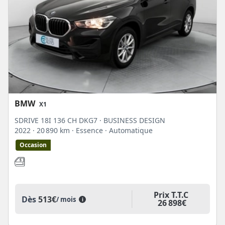
BMW
X1
SDRIVE 18I 136 CH DKG7 · BUSINESS DESIGN
2022
· 20 890 km
· Essence
· Automatique
Occasion
Prix T.T.C
Dès
513€
/ mois
i
26 898€