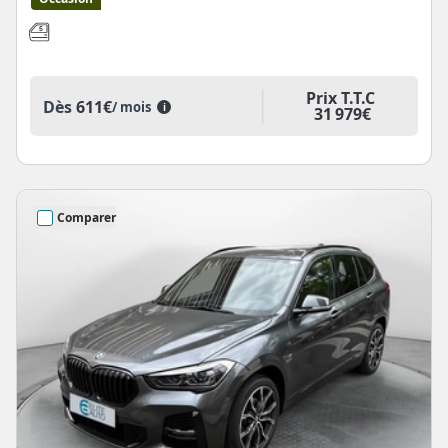
Prix T.T.C
Dès
611€
/ mois
i
31 979€
Comparer