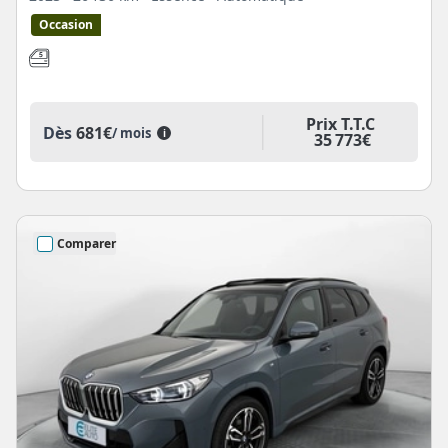
Occasion
Prix T.T.C
Dès
681€
/ mois
i
35 773€
Comparer