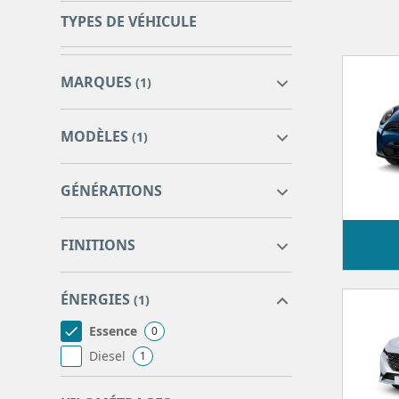
TYPES DE VÉHICULE
MARQUES
(1)
MODÈLES
(1)
GÉNÉRATIONS
108
3
FINITIONS
2008
111
208
22
ÉNERGIES
3008
6
(1)
308
6
Essence
0
408
3
Diesel
1
5008
4
0
0
508
0