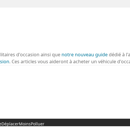
ilitaires d'occasion ainsi que
notre nouveau guide
dédié à l'
sion
. Ces articles vous aideront à acheter un véhicule d'occ
 #SeDéplacerMoinsPolluer
00€ 11 Rue de l'Orme, 91540 Fontenay-le-Vicomte