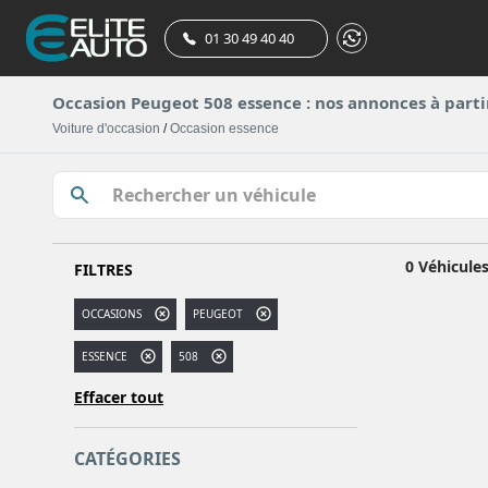
01 30 49 40 40
Occasion Peugeot 508 essence : nos annonces à parti
Voiture d'occasion
/
Occasion essence
0 Véhicule
FILTRES
OCCASIONS
PEUGEOT
ESSENCE
508
Effacer tout
CATÉGORIES