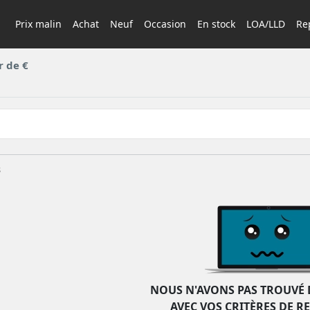
Prix malin
Achat
Neuf
Occasion
En stock
LOA/LLD
Rep
r de €
s
NOUS N'AVONS PAS TROUVÉ 
AVEC VOS CRITÈRES DE R