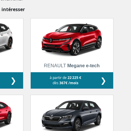
 intéresser
RENAULT
Megane e-tech
❯
à partir de
22 225 €
❯
dès
367€ /mois