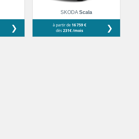
SKODA
Scala
❯
à partir de
16 759 €
❯
dès
231€ /mois