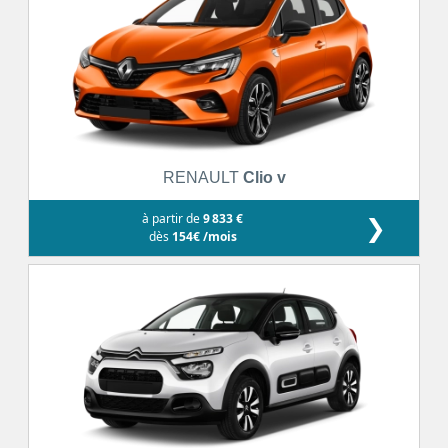
RENAULT
Clio v
à partir de
9 833 €
❯
dès
154€ /mois