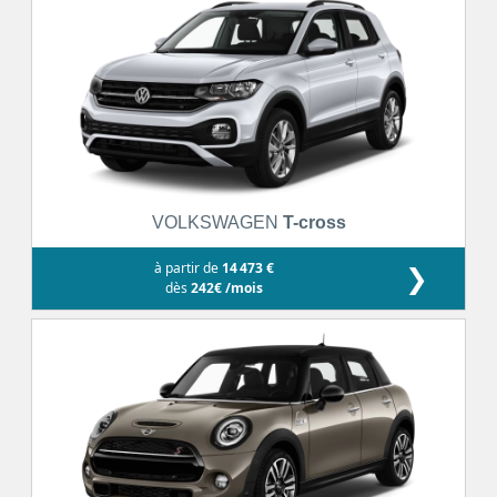
VOLKSWAGEN
T-cross
à partir de
14 473 €
❯
dès
242€ /mois