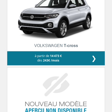
VOLKSWAGEN
T-cross
à partir de
14 473 €
❯
dès
243€ /mois