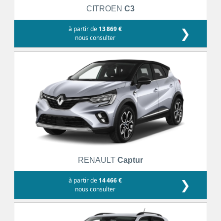
CITROEN
C3
à partir de
13 869 €
❯
nous consulter
RENAULT
Captur
à partir de
14 466 €
❯
nous consulter