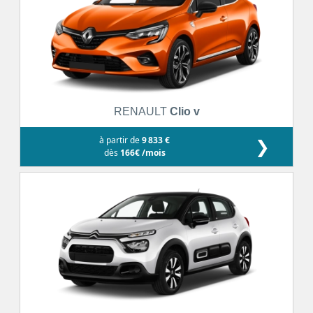
RENAULT
Clio v
à partir de
9 833 €
❯
dès
166€ /mois