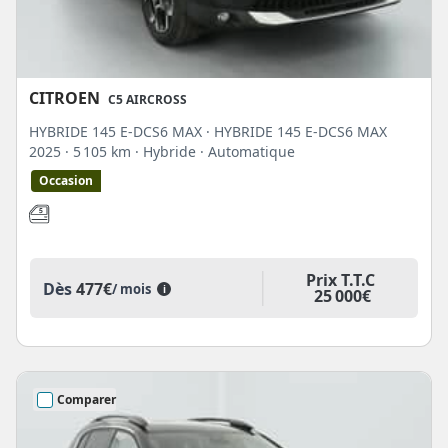
CITROEN
C5 AIRCROSS
HYBRIDE 145 E-DCS6 MAX · HYBRIDE 145 E-DCS6 MAX
2025
· 5 105 km
· Hybride
· Automatique
Occasion
Prix T.T.C
Dès
477€
/ mois
i
25 000€
Comparer