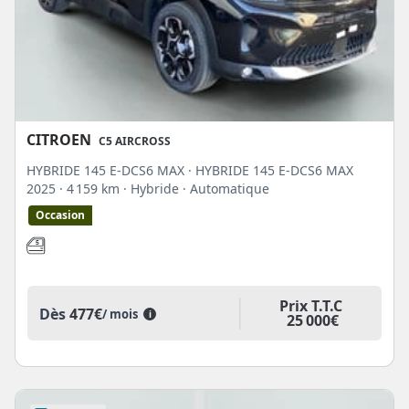
CITROEN
C5 AIRCROSS
HYBRIDE 145 E-DCS6 MAX · HYBRIDE 145 E-DCS6 MAX
2025
· 4 159 km
· Hybride
· Automatique
Occasion
Prix T.T.C
Dès
477€
/ mois
i
25 000€