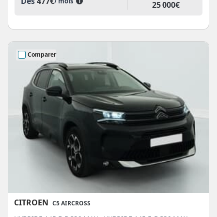
Dès
477€
/ mois
i
25 000€
Comparer
CITROEN
C5 AIRCROSS