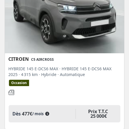
CITROEN
C5 AIRCROSS
HYBRIDE 145 E-DCS6 MAX · HYBRIDE 145 E-DCS6 MAX
2025
· 4 315 km
· Hybride
· Automatique
Occasion
Prix T.T.C
Dès
477€
/ mois
i
25 000€