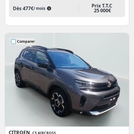
Prix T.T.C
Dès
477€
/ mois
i
25 000€
Comparer
CITROEN
C5 AIRCROSS