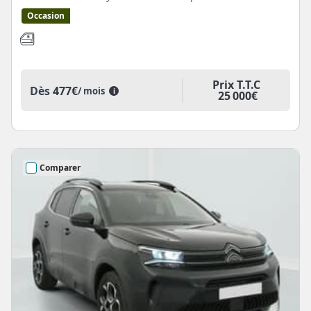
Occasion
Prix T.T.C
Dès
477€
/ mois
i
25 000€
Comparer