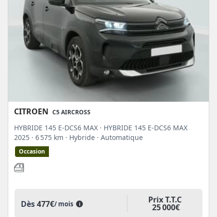
CITROEN
C5 AIRCROSS
HYBRIDE 145 E-DCS6 MAX · HYBRIDE 145 E-DCS6 MAX
2025
· 6 575 km
· Hybride
· Automatique
Occasion
Prix T.T.C
Dès
477€
/ mois
i
25 000€