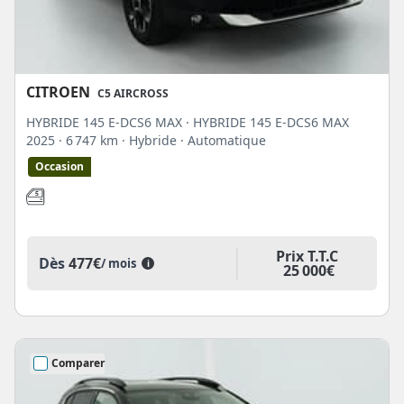
CITROEN
C5 AIRCROSS
HYBRIDE 145 E-DCS6 MAX · HYBRIDE 145 E-DCS6 MAX
2025
· 6 747 km
· Hybride
· Automatique
Occasion
Prix T.T.C
Dès
477€
/ mois
i
25 000€
Comparer