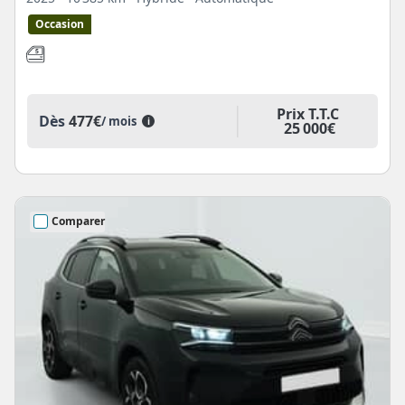
Occasion
Prix T.T.C
Dès
477€
/ mois
i
25 000€
Comparer