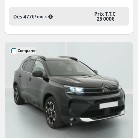
Prix T.T.C
Dès
477€
/ mois
i
25 000€
Comparer