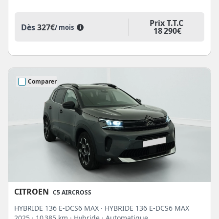
Prix T.T.C
Dès
327€
/ mois
i
18 290€
Comparer
CITROEN
C5 AIRCROSS
HYBRIDE 136 E-DCS6 MAX · HYBRIDE 136 E-DCS6 MAX
2025
· 10 385 km
· Hybride
· Automatique