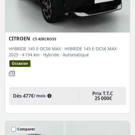
CITROEN
C5 AIRCROSS
HYBRIDE 145 E-DCS6 MAX · HYBRIDE 145 E-DCS6 MAX
2025
· 4 194 km
· Hybride
· Automatique
Occasion
Prix T.T.C
Dès
477€
/ mois
i
25 000€
Comparer