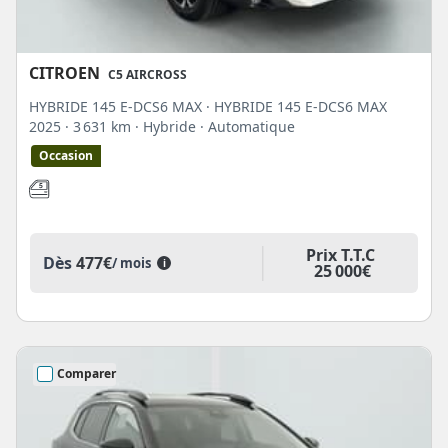
CITROEN
C5 AIRCROSS
HYBRIDE 145 E-DCS6 MAX · HYBRIDE 145 E-DCS6 MAX
2025
· 3 631 km
· Hybride
· Automatique
Occasion
Prix T.T.C
Dès
477€
/ mois
i
25 000€
Comparer