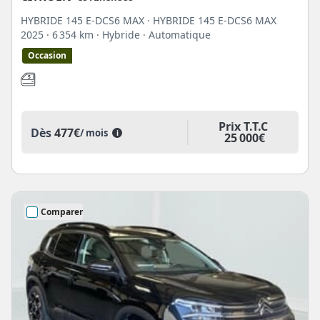
HYBRIDE 145 E-DCS6 MAX · HYBRIDE 145 E-DCS6 MAX
2025
· 6 354 km
· Hybride
· Automatique
Occasion
Prix T.T.C
Dès
477€
/ mois
i
25 000€
Comparer