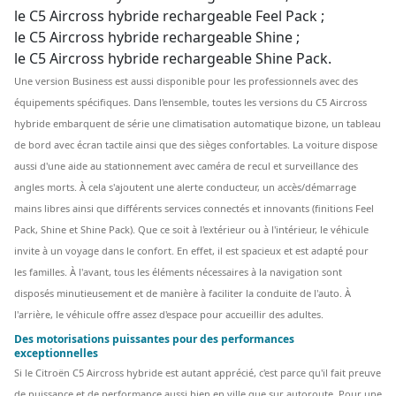
le C5 Aircross hybride rechargeable Feel Pack ;
le C5 Aircross hybride rechargeable Shine ;
le C5 Aircross hybride rechargeable Shine Pack.
Une version Business est aussi disponible pour les professionnels avec des
équipements spécifiques.
Dans l'ensemble, toutes les versions du C5 Aircross
hybride embarquent de série une climatisation automatique bizone, un tableau
de bord avec écran tactile ainsi que des sièges confortables. La voiture dispose
aussi d'une aide au stationnement avec caméra de recul et surveillance des
angles morts. À cela s'ajoutent une alerte conducteur, un accès/démarrage
mains libres ainsi que différents services connectés et innovants (finitions Feel
Pack, Shine et Shine Pack).
Que ce soit à l'extérieur ou à l'intérieur, le véhicule
invite à un voyage dans le confort. En effet, il est spacieux et est adapté pour
les familles. À l'avant, tous les éléments nécessaires à la navigation sont
disposés minutieusement et de manière à faciliter la conduite de l'auto. À
l'arrière, le véhicule offre assez d'espace pour accueillir des adultes.
Des motorisations puissantes pour des performances
exceptionnelles
Si le Citroën C5 Aircross hybride est autant apprécié, c'est parce qu'il fait preuve
de puissance et de performance aussi bien en ville que sur autoroute. Pour une