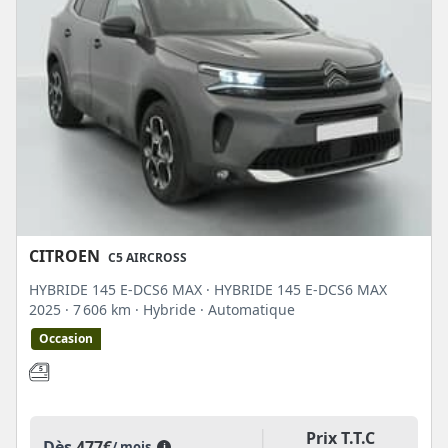
CITROEN
C5 AIRCROSS
HYBRIDE 145 E-DCS6 MAX · HYBRIDE 145 E-DCS6 MAX
2025
· 7 606 km
· Hybride
· Automatique
Occasion
Prix T.T.C
Dès
477€
/ mois
i