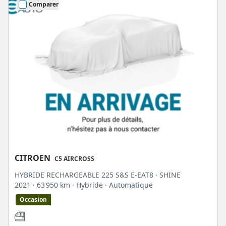
Comparer
sa sortie. En 2022, le constructeur français l'a restylé afin de le rendre encore
plus puissant. Actuellement, ce SUV hybride est disponible dans notre
catalogue. Nous avons des modèles neufs 0 km, mais aussi des versions
d'occasion reconditionnées.
CITROEN
C5 AIRCROSS
HYBRIDE RECHARGEABLE 225 S&S E-EAT8 · SHINE
2021
· 63 950 km
· Hybride
· Automatique
Occasion