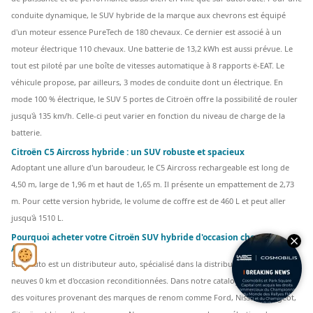
conduite dynamique, le SUV hybride de la marque aux chevrons est équipé
d'un moteur essence PureTech de 180 chevaux. Ce dernier est associé à un
moteur électrique 110 chevaux. Une batterie de 13,2 kWh est aussi prévue. Le
tout est piloté par une boîte de vitesses automatique à 8 rapports ë-EAT.
Le
véhicule propose, par ailleurs, 3 modes de conduite dont un électrique. En
mode 100 % électrique, le SUV 5 portes de Citroën offre la possibilité de rouler
jusqu'à 135 km/h. Celle-ci peut varier en fonction du niveau de charge de la
batterie.
Citroën C5 Aircross hybride : un SUV robuste et spacieux
Adoptant une allure d'un baroudeur, le C5 Aircross rechargeable est long de
4,50 m, large de 1,96 m et haut de 1,65 m. Il présente un empattement de 2,73
m. Pour cette version hybride, le volume de coffre est de 460 L et peut aller
jusqu'à 1510 L.
Pourquoi acheter votre Citroën SUV hybride d'occasion chez Elite
Auto ?
Elite Auto est un distributeur auto, spécialisé dans la distribution de voitures
neuves 0 km et d'occasion reconditionnées. Dans notre catalogue, nous avons
des voitures provenant des marques de renom comme Ford, Nissan, Peugeot,