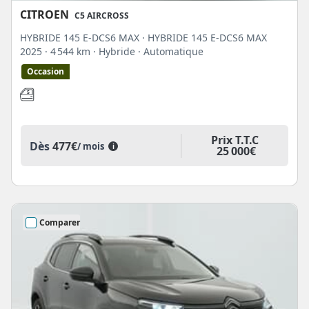
CITROEN
C5 AIRCROSS
HYBRIDE 145 E-DCS6 MAX · HYBRIDE 145 E-DCS6 MAX
2025
· 4 544 km
· Hybride
· Automatique
Occasion
Prix T.T.C
Dès
477€
/ mois
i
25 000€
Comparer