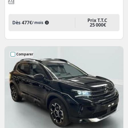
Prix T.T.C
Dès
477€
/ mois
i
25 000€
Comparer