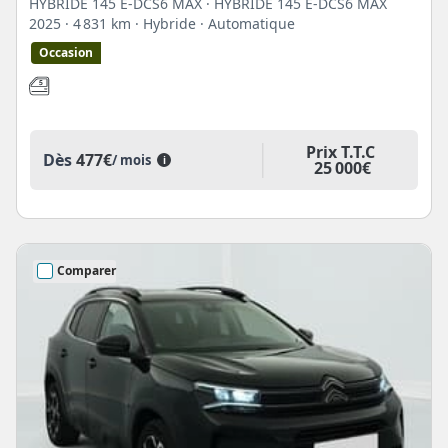
HYBRIDE 145 E-DCS6 MAX · HYBRIDE 145 E-DCS6 MAX
2025
· 4 831 km
· Hybride
· Automatique
Occasion
Prix T.T.C
Dès
477€
/ mois
i
25 000€
Comparer