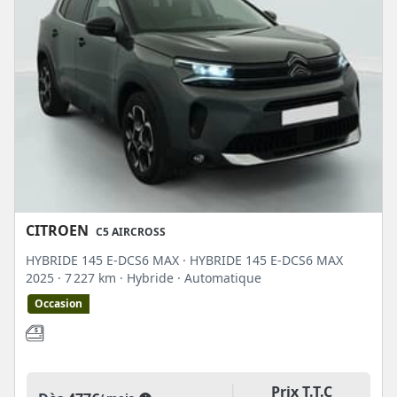
CITROEN
C5 AIRCROSS
HYBRIDE 145 E-DCS6 MAX · HYBRIDE 145 E-DCS6 MAX
2025
· 7 227 km
· Hybride
· Automatique
Occasion
Prix T.T.C