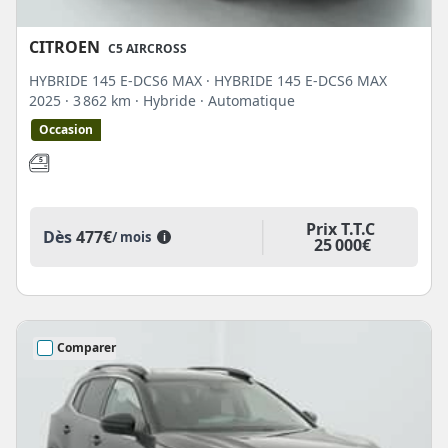
CITROEN
C5 AIRCROSS
HYBRIDE 145 E-DCS6 MAX · HYBRIDE 145 E-DCS6 MAX
2025
· 3 862 km
· Hybride
· Automatique
Occasion
Prix T.T.C
Dès
477€
/ mois
i
25 000€
Comparer