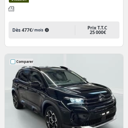
Prix T.T.C
Dès
477€
/ mois
i
25 000€
Comparer