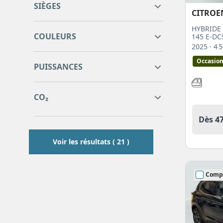
SIÈGES
CITROE
5 sièges
21
HYBRIDE 
COULEURS
145 E-DC
2025
· 4
7
7
Occasio
PUISSANCES
7
7
0
0
CO₂
Dès
4
0
0
Voir les résultats ( 21 )
Comp