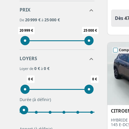
PRIX
Dès
4
20 999 €
25 000 €
De
à
20 999 €
25 000 €
Comp
LOYERS
0 €
0 €
Loyer de
à
0 €
0 €
Durée
(à définir)
CITROE
HYBRIDE 
145 E-DC
Apport
(à définir)