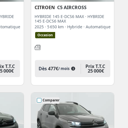
CITROEN
C5 AIRCROSS
HYBRIDE
HYBRIDE 145 E-DCS6 MAX · HYBRIDE
145 E-DCS6 MAX
utomatique
2025
· 5 650 km
· Hybride
· Automatique
Occasion
ix T.T.C
Prix T.T.C
Dès
477€
/ mois
i
5 000€
25 000€
Comparer