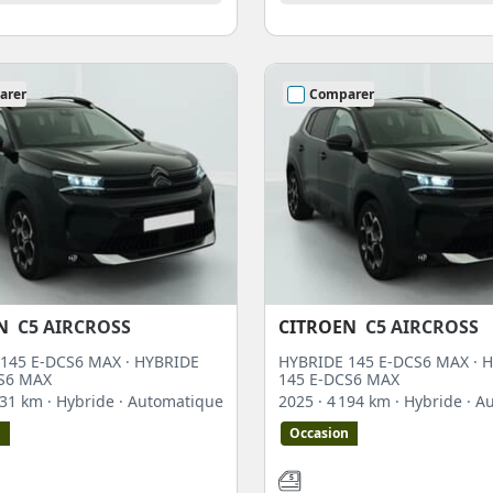
arer
Comparer
N
C5 AIRCROSS
CITROEN
C5 AIRCROSS
145 E-DCS6 MAX · HYBRIDE
HYBRIDE 145 E-DCS6 MAX · 
S6 MAX
145 E-DCS6 MAX
 831 km
· Hybride
· Automatique
2025
· 4 194 km
· Hybride
· A
n
Occasion