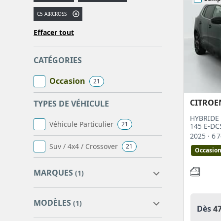
pratique et plus classe.
C5 AIRCROSS
Effacer tout
CATÉGORIES
Occasion
21
CITROE
TYPES DE VÉHICULE
HYBRIDE 
Véhicule Particulier
21
145 E-DC
2025
· 6
Suv / 4x4 / Crossover
21
Occasio
MARQUES
(1)
MODÈLES
(1)
Dès
4