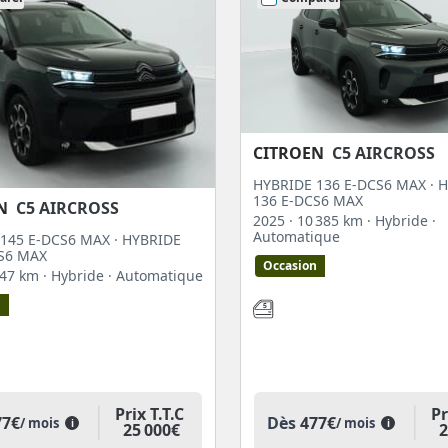
CITROEN
C5 AIRCROSS
HYBRIDE 136 E-DCS6 MAX · 
136 E-DCS6 MAX
N
C5 AIRCROSS
2025
· 10 385 km
· Hybride
·
Automatique
145 E-DCS6 MAX · HYBRIDE
S6 MAX
Occasion
 747 km
· Hybride
· Automatique
n
Prix T.T.C
Pr
77€
Dès
477€
/ mois
/ mois
i
i
25 000€
2