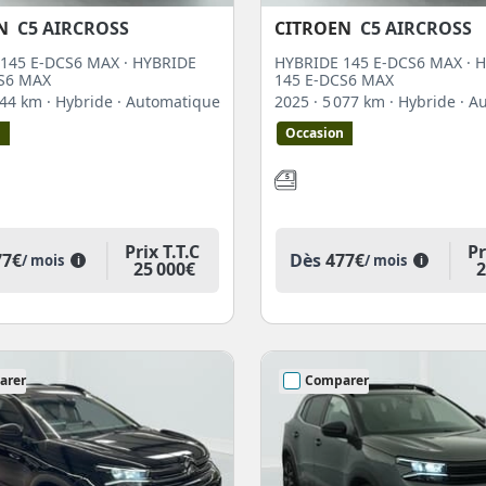
N
C5 AIRCROSS
CITROEN
C5 AIRCROSS
145 E-DCS6 MAX · HYBRIDE
HYBRIDE 145 E-DCS6 MAX · 
S6 MAX
145 E-DCS6 MAX
 544 km
· Hybride
· Automatique
2025
· 5 077 km
· Hybride
· A
n
Occasion
Prix T.T.C
Pr
77€
Dès
477€
/ mois
/ mois
i
i
25 000€
2
arer
Comparer