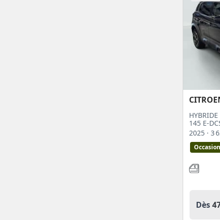
CITROE
HYBRIDE 
145 E-DC
2025
· 3
Occasio
Dès
4