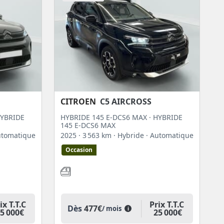
CITROEN
C5 AIRCROSS
HYBRIDE
HYBRIDE 145 E-DCS6 MAX · HYBRIDE
145 E-DCS6 MAX
utomatique
2025
· 3 563 km
· Hybride
· Automatique
Occasion
ix T.T.C
Prix T.T.C
Dès
477€
/ mois
i
5 000€
25 000€