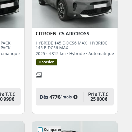
CITROEN
C5 AIRCROSS
 PACK ·
HYBRIDE 145 E-DCS6 MAX · HYBRIDE
 PACK
145 E-DCS6 MAX
utomatique
2025
· 4 315 km
· Hybride
· Automatique
Occasion
ix T.T.C
Prix T.T.C
Dès
477€
/ mois
i
0 999€
25 000€
Comparer