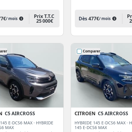
Prix T.T.C
Pr
77€
Dès
477€
/ mois
/ mois
i
i
25 000€
2
arer
Comparer
N
C5 AIRCROSS
CITROEN
C5 AIRCROSS
145 E-DCS6 MAX · HYBRIDE
HYBRIDE 145 E-DCS6 MAX · 
S6 MAX
145 E-DCS6 MAX