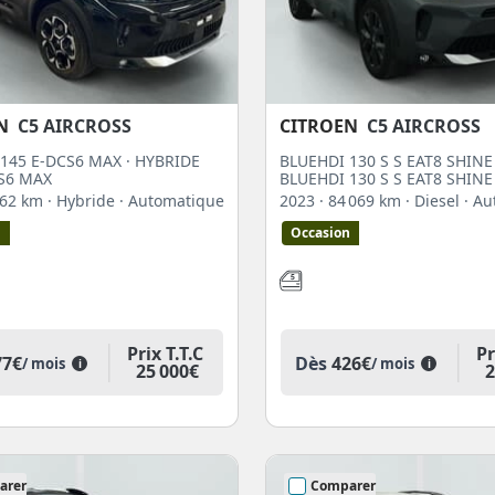
N
C5 AIRCROSS
CITROEN
C5 AIRCROSS
145 E-DCS6 MAX · HYBRIDE
BLUEHDI 130 S S EAT8 SHINE
S6 MAX
BLUEHDI 130 S S EAT8 SHINE
 862 km
· Hybride
· Automatique
2023
· 84 069 km
· Diesel
· A
n
Occasion
Prix T.T.C
Pr
77€
Dès
426€
/ mois
/ mois
i
i
25 000€
2
arer
Comparer