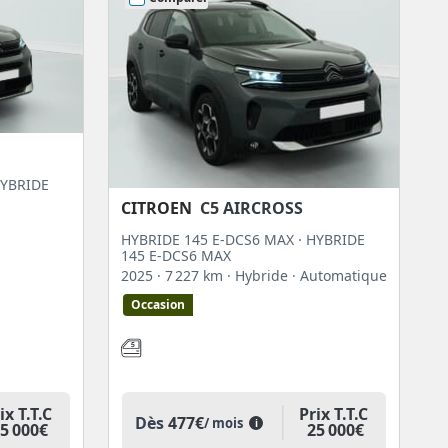
HYBRIDE
CITROEN
C5 AIRCROSS
HYBRIDE 145 E-DCS6 MAX · HYBRIDE
145 E-DCS6 MAX
2025
· 7 227 km
· Hybride
· Automatique
Occasion
ix T.T.C
Prix T.T.C
Dès
477€
/ mois
i
5 000€
25 000€