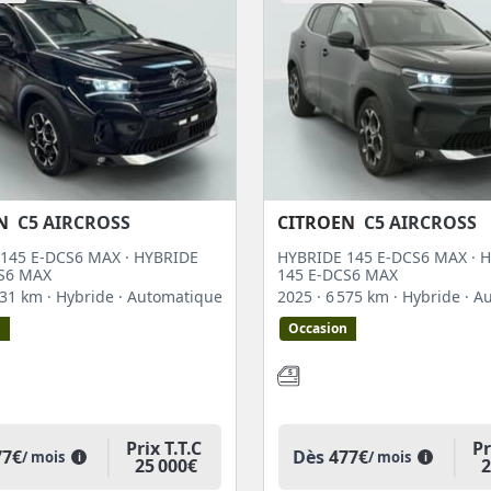
N
C5 AIRCROSS
CITROEN
C5 AIRCROSS
145 E-DCS6 MAX · HYBRIDE
HYBRIDE 145 E-DCS6 MAX · 
S6 MAX
145 E-DCS6 MAX
 631 km
· Hybride
· Automatique
2025
· 6 575 km
· Hybride
· A
n
Occasion
Prix T.T.C
Pr
77€
Dès
477€
/ mois
/ mois
i
i
25 000€
2