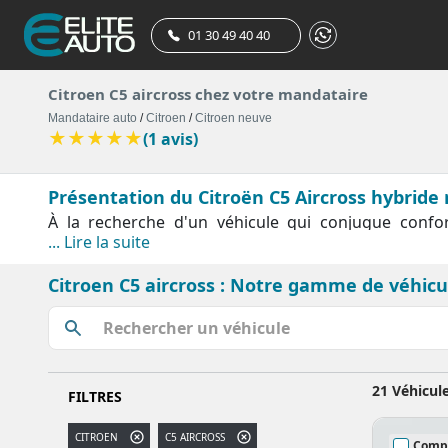
01 30 49 40 40
Citroen C5 aircross chez votre mandataire
Mandataire auto
/
Citroen
/
Citroen neuve
★
★
★
★
★
(1 avis)
Présentation du Citroën C5 Aircross hybride
À la recherche d'un véhicule qui conjugue confort
... Lire la suite
probablement ce qu'il vous faut. De nombreuses vo
km ou d'occasion reconditionné, soyez certain de tr
Citroen C5 aircross : Notre gamme de véhicu
hybride rechargeable.
Figurant parmi les véhicules les plus prisés en Fra
restylage. De légères modifications sont notables tant
l'auto et le volume du coffre demeurent les mêmes.
21 Véhicul
FILTRES
Dans la même année, le SUV familial de la marque au
CITROEN
C5 AIRCROSS
s'agit du tout premier modèle hybride rechargeable
Comp