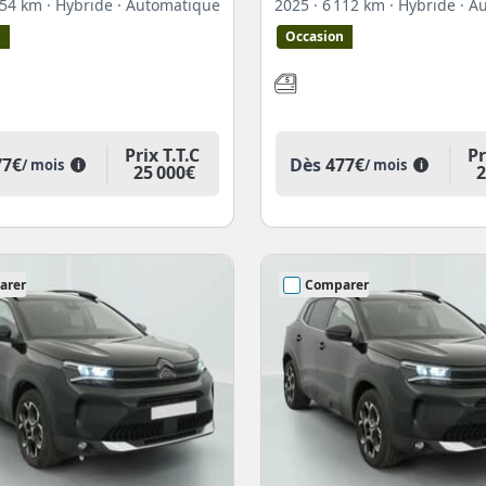
 354 km
· Hybride
· Automatique
2025
· 6 112 km
· Hybride
· A
n
Occasion
Prix T.T.C
Pr
77€
Dès
477€
/ mois
/ mois
i
i
25 000€
2
arer
Comparer