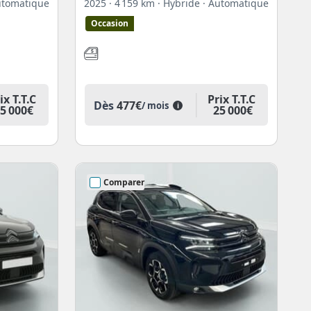
utomatique
2025
· 4 159 km
· Hybride
· Automatique
Occasion
ix T.T.C
Prix T.T.C
Dès
477€
/ mois
i
5 000€
25 000€
Comparer