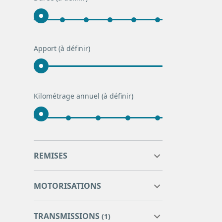
TESLA
3
TOYOTA
4
VOLKSWAGEN
198
Apport
(à définir)
VOLVO
1
Kilométrage annuel
(à définir)
0
0
REMISES
0
0
MOTORISATIONS
TRANSMISSIONS
(1)