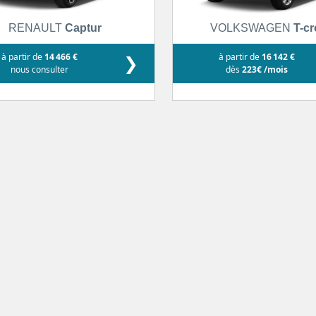
RENAULT
Captur
VOLKSWAGEN
T-c
à partir de
14 466 €
❯
à partir de
16 142 €
nous consulter
dès
223€ /mois