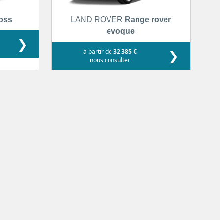
ross
LAND ROVER
Range rover
evoque
❯
à partir de
32 385 €
❯
nous consulter