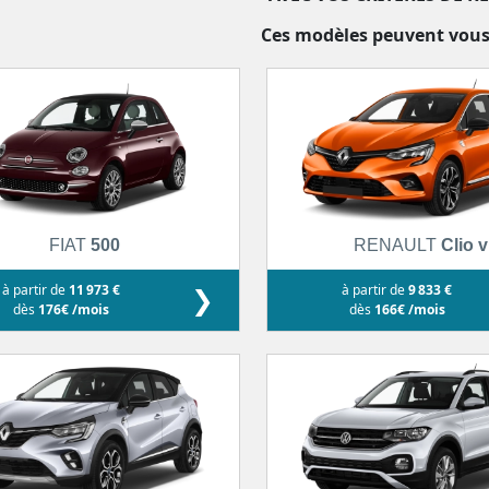
Ces modèles peuvent vous
FIAT
500
RENAULT
Clio v
à partir de
11 973 €
❯
à partir de
9 833 €
dès
176€ /mois
dès
166€ /mois