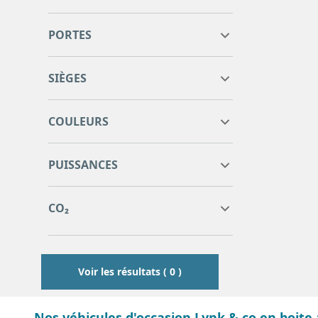
PORTES
SIÈGES
COULEURS
0
0
PUISSANCES
0
0
0
0
CO₂
0
0
Voir les résultats ( 0 )
Nos véhicules d'occasion Lynk & co en boit