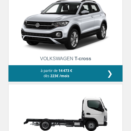
VOLKSWAGEN
T-cross
à partir de
14 473 €
❯
dès
223€ /mois