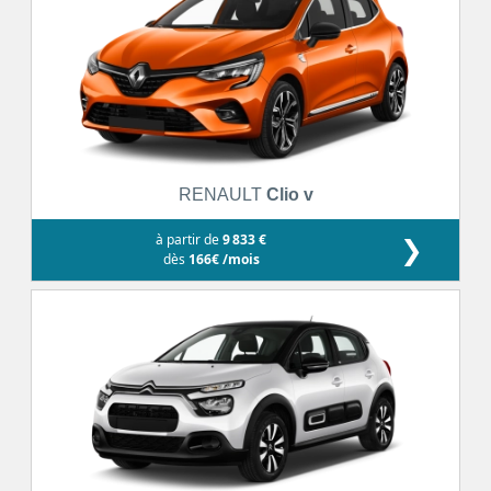
RENAULT
Clio v
à partir de
9 833 €
❯
dès
166€ /mois