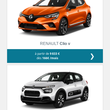
RENAULT
Clio v
à partir de
9 833 €
❯
dès
166€ /mois