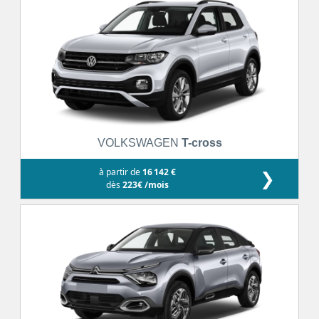
VOLKSWAGEN
T-cross
à partir de
16 142 €
❯
dès
223€ /mois