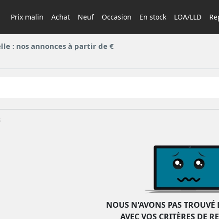
Prix malin
Achat
Neuf
Occasion
En stock
LOA/LLD
Rep
le : nos annonces à partir de €
s
NOUS N'AVONS PAS TROUVÉ 
AVEC VOS CRITÈRES DE R