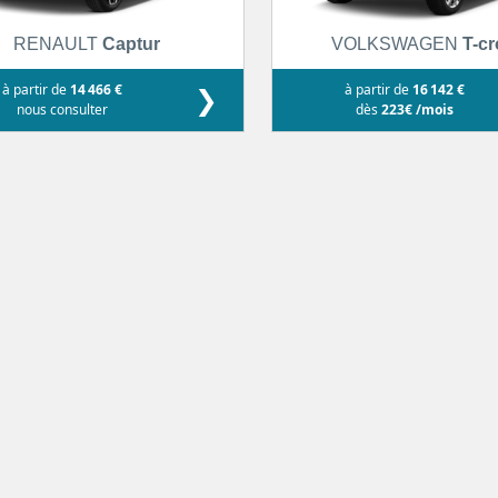
RENAULT
Captur
VOLKSWAGEN
T-c
à partir de
14 466 €
❯
à partir de
16 142 €
nous consulter
dès
223€ /mois