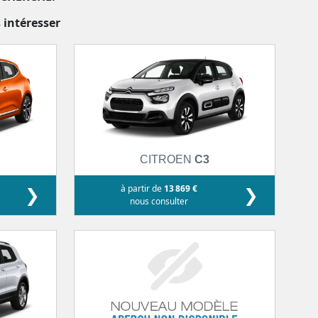
 intéresser
CITROEN
C3
❯
à partir de
13 869 €
❯
nous consulter