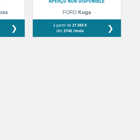
ross
FORD
Kuga
❯
à partir de
21 393 €
❯
dès
374€ /mois