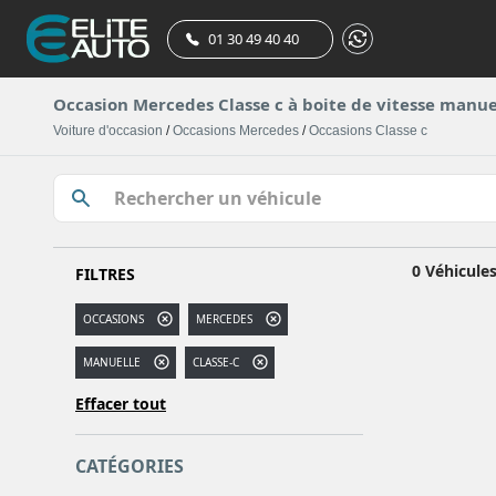
01 30 49 40 40
Occasion Mercedes Classe c à boite de vitesse manuel
Voiture d'occasion
/
Occasions Mercedes
/
Occasions Classe c
0 Véhicule
FILTRES
OCCASIONS
MERCEDES
MANUELLE
CLASSE-C
Effacer tout
CATÉGORIES