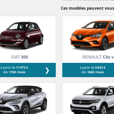
Ces modèles peuvent vous
FIAT
500
RENAULT
Clio v
à partir de
11 973 €
❯
à partir de
9 833 €
dès
176€ /mois
dès
166€ /mois