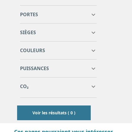
PORTES
SIÈGES
COULEURS
0
0
PUISSANCES
0
0
0
0
CO₂
0
0
Voir les résultats ( 0 )
Ces pages pourraient vous intéresser