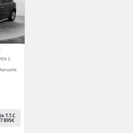
0
PER S
Manuelle
ix T.T.C
7 895€