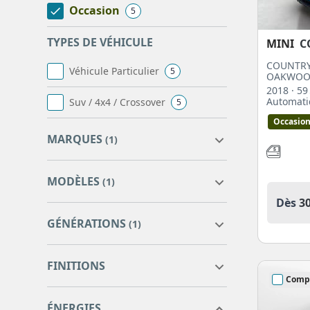
Occasion
5
TYPES DE VÉHICULE
MINI
C
COUNTRY
Véhicule Particulier
5
OAKWO
2018
· 5
Automat
Suv / 4x4 / Crossover
5
Occasio
MARQUES
(1)
MODÈLES
(1)
Dès
3
MINI
5
GÉNÉRATIONS
(1)
countryman f60
0
COUNTRYMAN
5
FINITIONS
COUNTRYMAN F60
5
Comp
COUNTRYMAN F60 LCI
7
cooper
1
ÉNERGIES
cooper john cooper works
1