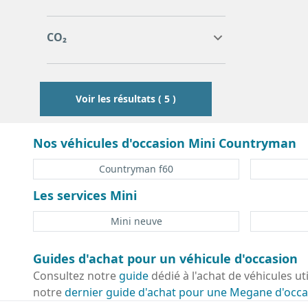
7
9
11
122
141
CO₂
122
132
141
Voir les résultats ( 5 )
Nos véhicules d'occasion Mini Countryman
Countryman f60
Les services Mini
Mini neuve
Guides d'achat pour un véhicule d'occasion
Consultez notre
guide
dédié à l'achat de véhicules ut
notre
dernier guide d'achat pour une Megane d'occa