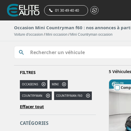
01 30 49 40 40
Occasion Mini Countryman f60 : nos annonces à part
Voiture d'occasion
/
Mini occasion
/
Mini Countryman occasion
5 Véhicule
FILTRES
OCCASIONS
MINI
Comp
COUNTRYMAN
COUNTRYMAN F60
Effacer tout
CATÉGORIES