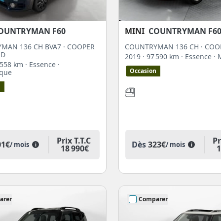
OUNTRYMAN F60
MINI
COUNTRYMAN F6
MAN 136 CH BVA7 · COOPER
COUNTRYMAN 136 CH · COO
OD
2019
· 97 590 km
· Essence
· 
9 558 km
· Essence
·
Occasion
ique
n
Prix T.T.C
Pr
01€
Dès
323€
/ mois
/ mois
i
i
18 990€
1
arer
Comparer