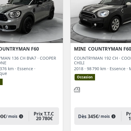
OUNTRYMAN F60
MINI
COUNTRYMAN F6
MAN 136 CH BVA7 · COOPER
COUNTRYMAN 192 CH · COO
ONE
CHILI
7 376 km
· Essence
·
2018
· 98 790 km
· Essence
· 
ique
Occasion
n
Prix T.T.C
Pr
00€
Dès
345€
/ mois
/ mois
i
i
20 780€
1