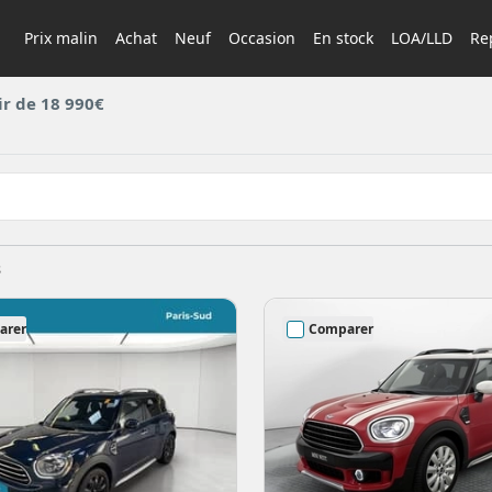
Prix malin
Achat
Neuf
Occasion
En stock
LOA/LLD
Rep
ir de 18 990€
s
arer
Comparer