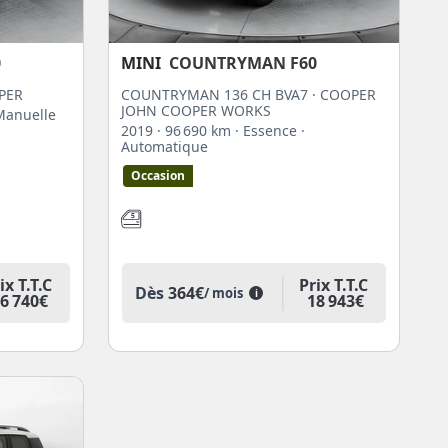
0
MINI
COUNTRYMAN F60
PER
COUNTRYMAN 136 CH BVA7 · COOPER
JOHN COOPER WORKS
Manuelle
2019
· 96 690 km
· Essence
·
Automatique
Occasion
ix T.T.C
Prix T.T.C
Dès
364€
/ mois
i
6 740€
18 943€