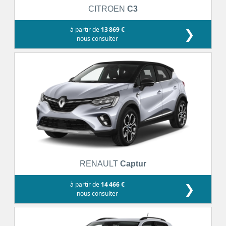
CITROEN
C3
à partir de
13 869 €
❯
nous consulter
RENAULT
Captur
à partir de
14 466 €
❯
nous consulter