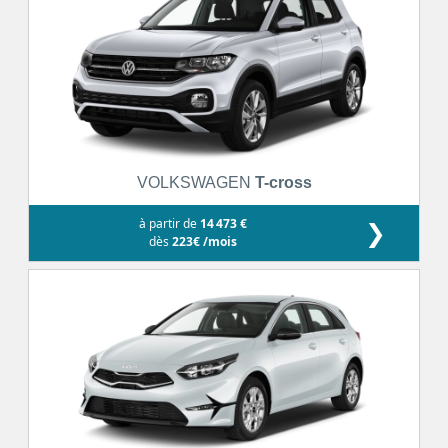
VOLKSWAGEN
T-cross
à partir de
14 473 €
❯
dès
223€ /mois