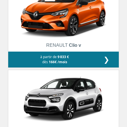
RENAULT
Clio v
à partir de
9 833 €
❯
dès
166€ /mois