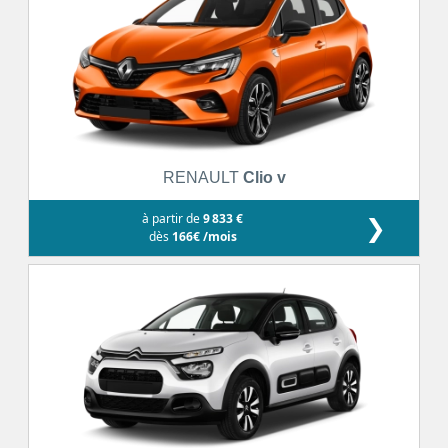
RENAULT
Clio v
à partir de
9 833 €
❯
dès
166€ /mois