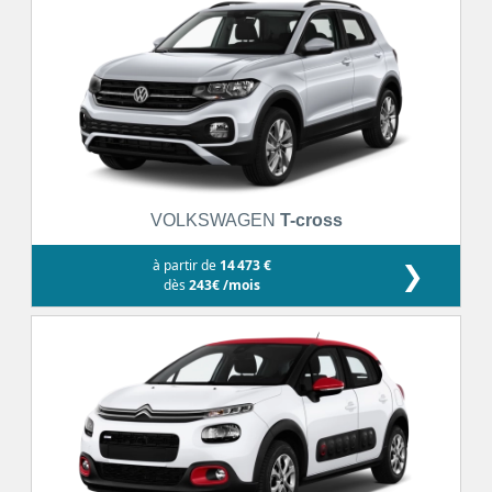
VOLKSWAGEN
T-cross
à partir de
14 473 €
❯
dès
243€ /mois