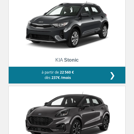
KIA
Stonic
à partir de
22 560 €
❯
dès
237€ /mois