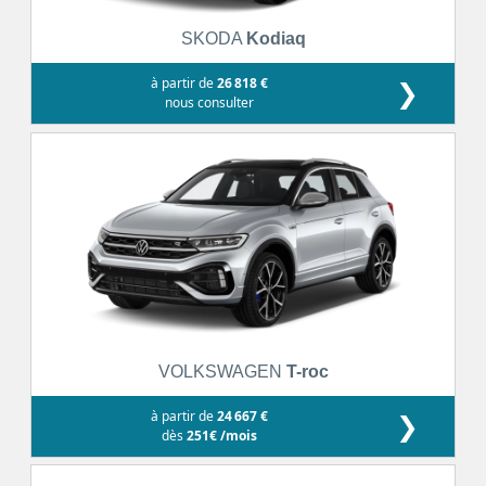
SKODA
Kodiaq
à partir de
26 818 €
❯
nous consulter
VOLKSWAGEN
T-roc
à partir de
24 667 €
❯
dès
251€ /mois