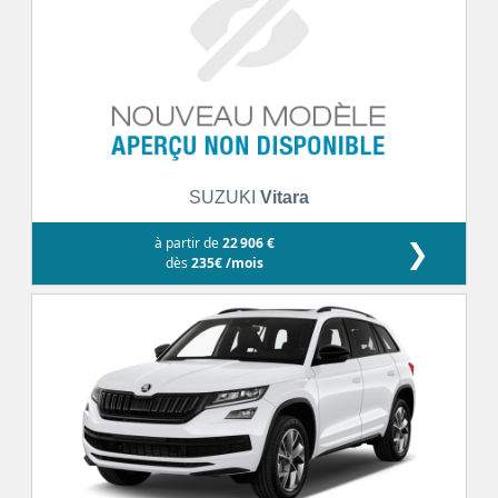
SUZUKI
Vitara
à partir de
22 906 €
❯
dès
235€ /mois