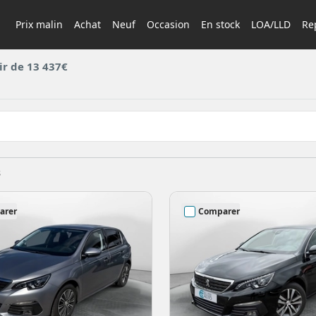
Prix malin
Achat
Neuf
Occasion
En stock
LOA/LLD
Rep
ir de 13 437€
s
arer
Comparer