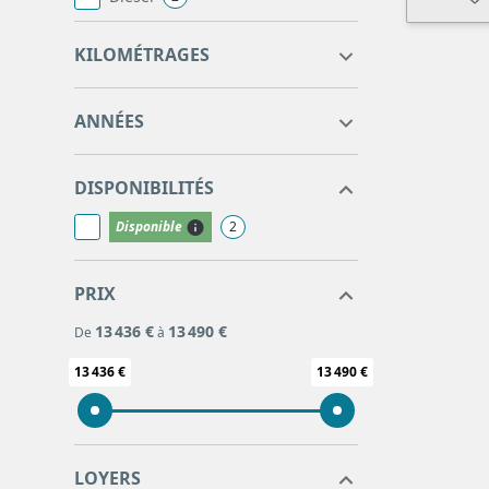
72948
91537
KILOMÉTRAGES
2020
2021
ANNÉES
DISPONIBILITÉS
Disponible
2
PRIX
13 436 €
13 490 €
De
à
13 436 €
13 490 €
LOYERS