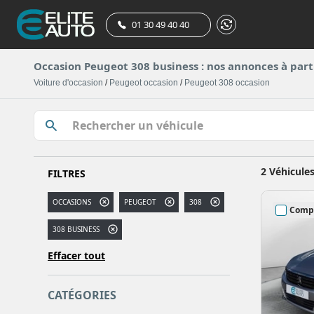
01 30 49 40 40
Occasion Peugeot 308 business : nos annonces à part
Voiture d'occasion
/
Peugeot occasion
/
Peugeot 308 occasion
2 Véhicule
FILTRES
OCCASIONS
PEUGEOT
308
Comp
308 BUSINESS
Effacer tout
CATÉGORIES