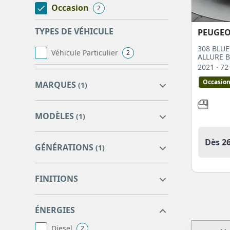
Occasion
2
TYPES DE VÉHICULE
PEUGE
308 BLUE
Véhicule Particulier
2
ALLURE 
2021
· 7
Occasio
MARQUES
(1)
MODÈLES
(1)
PEUGEOT
2
Dès
2
GÉNÉRATIONS
(1)
308 business
0
308
2
FINITIONS
308
22
308 BUSINESS
2
allure business
2
308 SW
ÉNERGIES
9
308 SW BUSINESS
2
Diesel
2