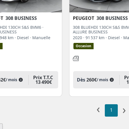
OT
308 BUSINESS
PEUGEOT
308 BUSINESS
HDI 130CH S&S BVM6 ·
308 BLUEHDI 130CH S&S BVM
BUSINESS
ALLURE BUSINESS
2 948 km
· Diesel
· Manuelle
2020
· 91 537 km
· Diesel
· M
n
Occasion
Prix T.T.C
Pr
62€
Dès
260€
/ mois
/ mois
i
i
13 490€
1
‹
›
1