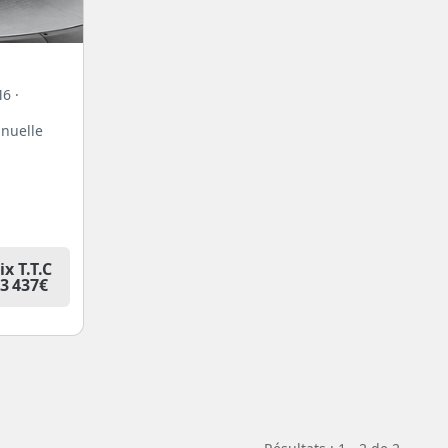
6 ·
anuelle
ix T.T.C
3 437€