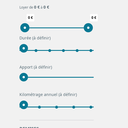
0 €
0 €
Loyer de
à
0 €
0 €
Durée
(à définir)
Apport
(à définir)
Kilométrage annuel
(à définir)
0
0