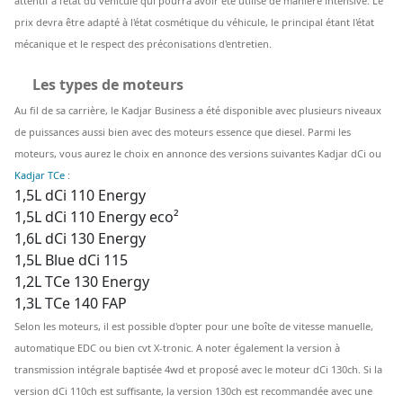
attentif à l'état du véhicule qui pourra avoir été utilisé de manière intensive. Le
prix devra être adapté à l'état cosmétique du véhicule, le principal étant l'état
mécanique et le respect des préconisations d'entretien.
Les types de moteurs
Au fil de sa carrière, le Kadjar Business a été disponible avec plusieurs niveaux
de puissances aussi bien avec des moteurs essence que diesel. Parmi les
moteurs, vous aurez le choix en annonce des versions suivantes Kadjar dCi ou
Kadjar TCe
:
1,5L dCi 110 Energy
1,5L dCi 110 Energy eco²
1,6L dCi 130 Energy
1,5L Blue dCi 115
1,2L TCe 130 Energy
1,3L TCe 140 FAP
Selon les moteurs, il est possible d'opter pour une boîte de vitesse manuelle,
automatique EDC ou bien cvt X-tronic. A noter également la version à
transmission intégrale baptisée 4wd et proposé avec le moteur dCi 130ch. Si la
version dCi 110ch est suffisante, la version 130ch est recommandée avec une