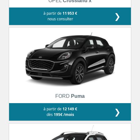
OPEL
Crossland x
à partir de
11 953 €
❯
nous consulter
FORD
Puma
à partir de
12 149 €
❯
dès
195€ /mois