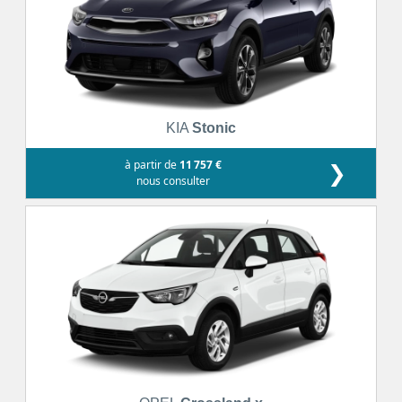
KIA
Stonic
à partir de
11 757 €
❯
nous consulter