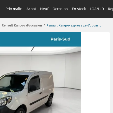
Prix malin
Achat
Neuf
Occasion
En stock
LOA/LLD
Rep
Renault Kangoo d'occasion
/
Renault Kangoo express ze d'occasion