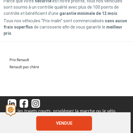
Parce que votre
sécurité
est notre priorité, tous nos véhicules
sont soumis à un contrôle qualité avec plus de 100 points de
contrôle et bénéficient d’une
garantie minimale de 12 mois
.
Tous nos véhicules “Prix malin” sont commercialisés
sans aucun
frais superflus
de carrosserie afin de vous garantir le
meilleur
prix.
Prix Renault
Renault pas chère
Pour les trajets courts, privilégiez la marche ou le vélo.
#SeDéplacerMoinsPolluer
© 2026 - Tous droits réservés S.A.S au capital de 1 000 000€
VENDUE
11 Rue de l'Orme, 91540 Fontenay-le-Vicomte