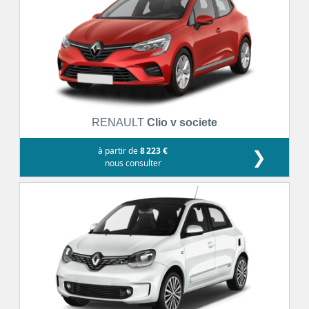
RENAULT
Clio v societe
à partir de
8 223 €
❯
nous consulter