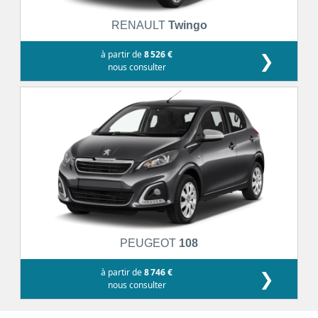
RENAULT
Twingo
à partir de
8 526 €
❯
nous consulter
PEUGEOT
108
à partir de
8 746 €
❯
nous consulter