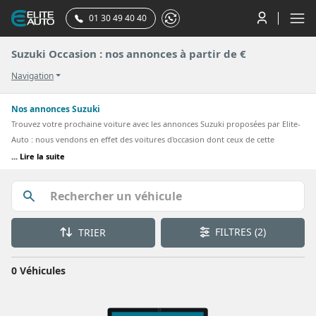
01 30 49 40 40
Suzuki Occasion : nos annonces à partir de €
Navigation
Nos annonces Suzuki
Trouvez votre prochaine voiture avec les annonces Suzuki proposées par Elite-
Auto : nous vendons en effet des voitures d'occasion dont ceux de cette
marque japonaise. En quelques clics vous découvrez sur notre site nos
... Lire la suite
différents véhicules avec des descriptifs détaillés : photos, équipements,
couleur... A savoir que pour chacune de nos occasions Suzuki nous procédons à
un contrôle sur de nombreux points afin de vous proposer une auto en parfait
état. Prenez contact avec nos conseillers pour obtenir davantage de précisions
FILTRES
(2)
TRIER
sur une auto, il est possible de venir essayer la Suzuki d'occasion qui vous
intéresse en vue d'un achat éventuel.
0 Véhicules