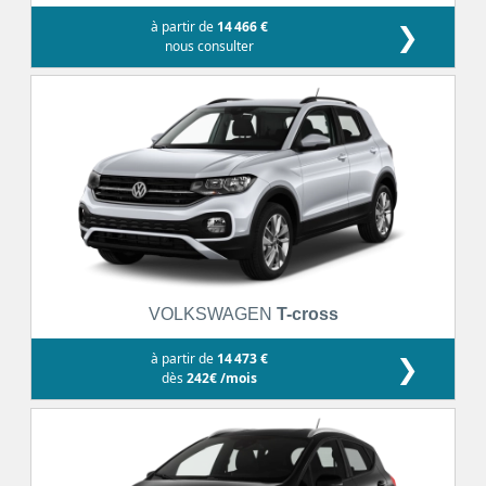
à partir de
14 466 €
❯
nous consulter
VOLKSWAGEN
T-cross
à partir de
14 473 €
❯
dès
242€ /mois