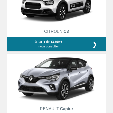
CITROEN
C3
à partir de
13 869 €
❯
nous consulter
RENAULT
Captur