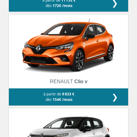
à partir de
11 752 €
❯
dès
172€ /mois
RENAULT
Clio v
à partir de
9 833 €
❯
dès
154€ /mois