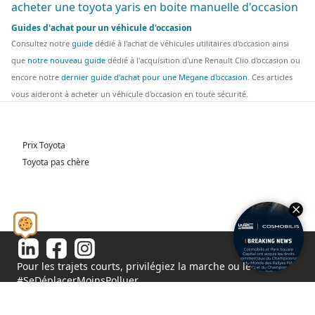
acheter une toyota yaris en boite manuelle d'occasion
Guides d'achat pour un véhicule d'occasion
Consultez notre
guide
dédié à l'achat de véhicules utilitaires d'occasion ainsi
que
notre nouveau guide
dédié à l'acquisition d'une Renault Clio d'occasion ou
encore notre
dernier guide d'achat pour une Megane d'occasion
. Ces articles
vous aideront à acheter un véhicule d'occasion en toute sécurité.
Prix Toyota
Toyota pas chère
Pour les trajets courts, privilégiez la marche ou le vélo.
#SeDéplacerMoinsPolluer
© 2026 - Tous droits réservés S.A.S au capital de 1 000 000€
11 Rue de l'Orme, 91540 Fontenay-le-Vicomte