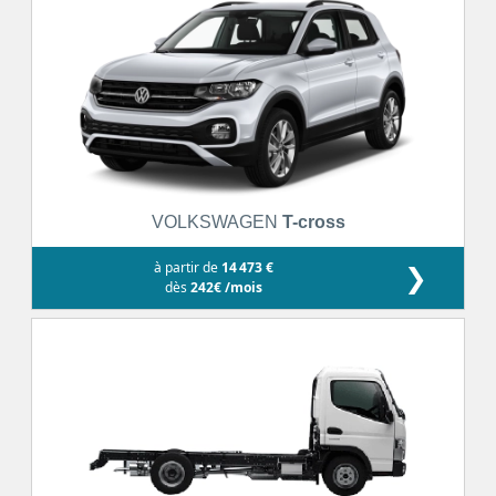
VOLKSWAGEN
T-cross
à partir de
14 473 €
❯
dès
242€ /mois