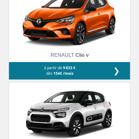
RENAULT
Clio v
à partir de
9 833 €
❯
dès
154€ /mois