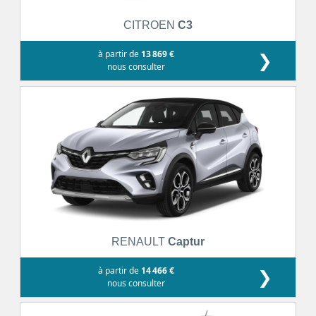
CITROEN
C3
à partir de
13 869 €
❯
nous consulter
RENAULT
Captur
à partir de
14 466 €
❯
nous consulter