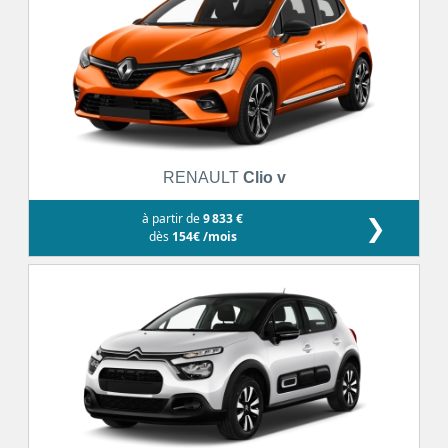
RENAULT
Clio v
à partir de
9 833 €
❯
dès
154€ /mois