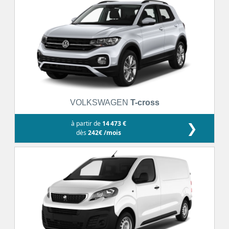
VOLKSWAGEN
T-cross
à partir de
14 473 €
❯
dès
242€ /mois