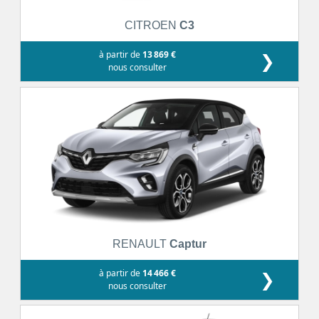
CITROEN
C3
à partir de
13 869 €
❯
nous consulter
RENAULT
Captur
à partir de
14 466 €
❯
nous consulter