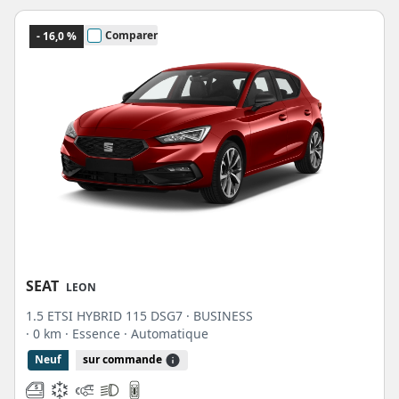
baptisé eHybrid avec 204ch sera commercialisé sur cette Leon 4. Les différentes
motorisations bénéficient également des avancées technologiques du
Comparer
- 16,0 %
constructeur avec les nouveaux dispositif de réduction des émissions de NOX,
permise grâce à un convertisseur catalytique AdBlue. Vous pouvez découvrir
plus d’infos sur la Seat Leon leon 1.5 etsi hybrid 115 dsg7 grâce à notre
dossier
avec les finitions (Style, Urban, Xcellence…), prix, essais vidéo…
SEAT
LEON
1.5 ETSI HYBRID 115 DSG7 · BUSINESS
· 0 km
· Essence
· Automatique
Neuf
sur commande