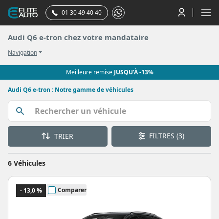
01 30 49 40 40
Audi Q6 e-tron chez votre mandataire
Navigation
Meilleure remise
JUSQU’À -13%
Audi Q6 e-tron : Notre gamme de véhicules
FILTRES
(3)
TRIER
6 Véhicules
Comparer
- 13,0 %