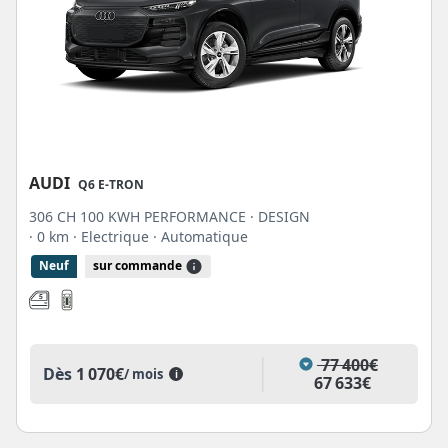
AUDI
Q6 E-TRON
306 CH 100 KWH PERFORMANCE · DESIGN
· 0 km
· Electrique
· Automatique
Neuf
sur commande
77 400€
Dès
1 070€
/ mois
i
67 633€