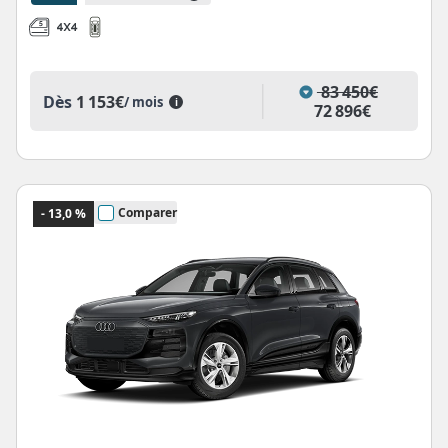
83 450€
Dès
1 153€
/ mois
i
72 896€
Comparer
- 13,0 %