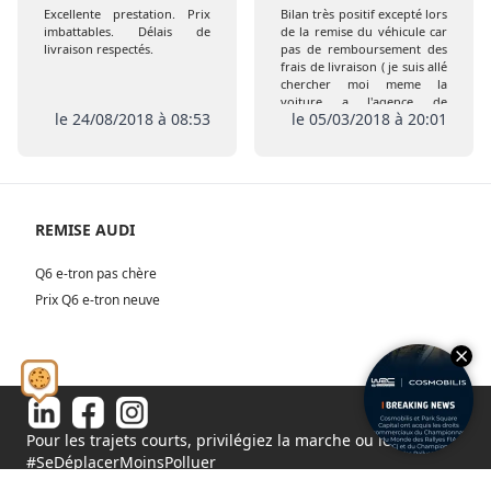
Excellente prestation. Prix
Bilan très positif excepté lors
imbattables. Délais de
de la remise du véhicule car
livraison respectés.
pas de remboursement des
frais de livraison ( je suis allé
chercher moi meme la
voiture a l'agence de
le 24/08/2018 à 08:53
le 05/03/2018 à 20:01
Coigneres) comme prévu
initialement , de plus pas de
remise de l extension de
garantie ni de la carte Club
REMISE AUDI
Q6 e-tron pas chère
Prix Q6 e-tron neuve
Pour les trajets courts, privilégiez la marche ou le vélo.
#SeDéplacerMoinsPolluer
© 2026 - Tous droits réservés S.A.S au capital de 1 000 000€