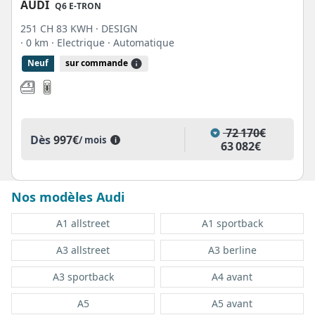
AUDI
Q6 E-TRON
251 CH 83 KWH · DESIGN
· 0 km
· Electrique
· Automatique
Neuf
sur commande
72 170€
Dès
997€
/ mois
i
63 082€
Nos modèles Audi
A1 allstreet
A1 sportback
A3 allstreet
A3 berline
A3 sportback
A4 avant
A5
A5 avant