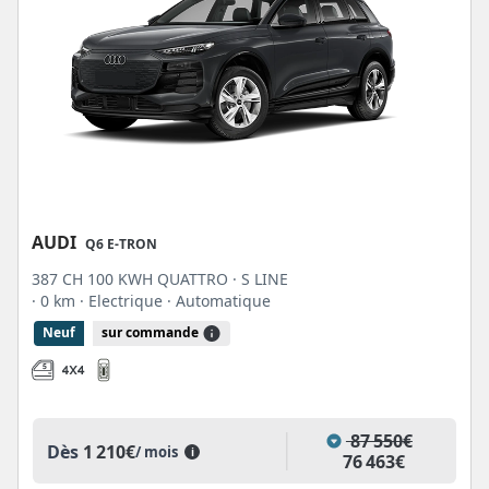
AUDI
Q6 E-TRON
387 CH 100 KWH QUATTRO · S LINE
· 0 km
· Electrique
· Automatique
Neuf
sur commande
87 550€
Dès
1 210€
/ mois
i
76 463€