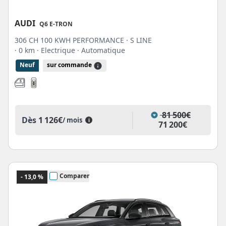
AUDI
Q6 E-TRON
306 CH 100 KWH PERFORMANCE · S LINE
· 0 km
· Electrique
· Automatique
Neuf
sur commande
81 500€
Dès
1 126€
/ mois
i
71 200€
Comparer
- 13,0 %