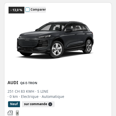
Comparer
- 13,0 %
AUDI
Q6 E-TRON
251 CH 83 KWH · S LINE
· 0 km
· Electrique
· Automatique
Neuf
sur commande