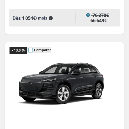
76 270€
Dès
1 054€
/ mois
i
66 649€
Comparer
- 13,0 %