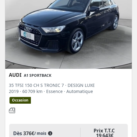
AUDI
A1 SPORTBACK
35 TFSI 150 CH S TRONIC 7 · DESIGN LUXE
2019
· 60 709 km
· Essence
· Automatique
Occasion
Prix T.T.C
Dès
376€
/ mois
i
19 643€