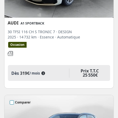
AUDI
A1 SPORTBACK
30 TFSI 116 CH S TRONIC 7 · DESIGN
2025
· 14 732 km
· Essence
· Automatique
Occasion
Prix T.T.C
Dès
319€
/ mois
i
25 550€
Comparer