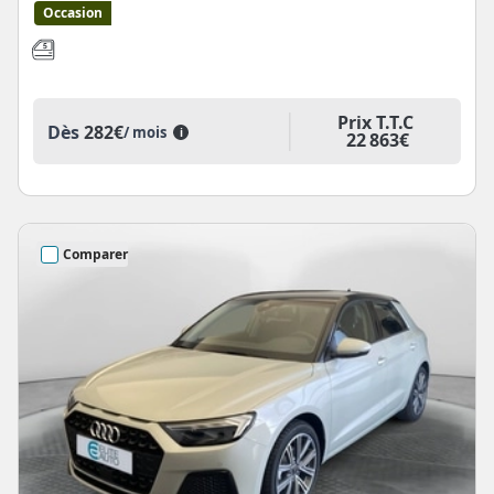
Occasion
Prix T.T.C
Dès
282€
/ mois
i
22 863€
Comparer