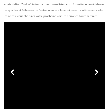
essais vidéo d’Audi A1 faites par des journalistes auto. Ils mettront en évidence
les qualités et faiblesses de l’auto ou encore les équipements intéressants selon
les offres, vous choisirez votre prochaine voiture neuve en toute sérénité.