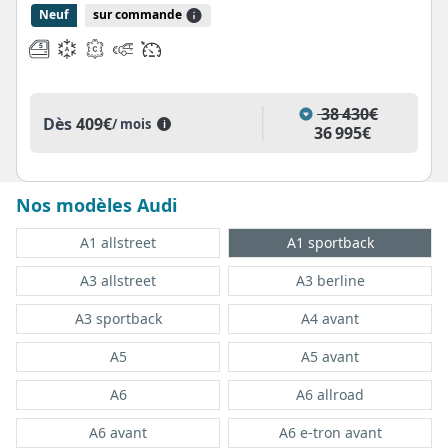
Neuf
sur commande
38 430€
Dès
409€
/ mois
i
36 995€
Nos modèles Audi
A1 allstreet
A1 sportback
A3 allstreet
A3 berline
A3 sportback
A4 avant
A5
A5 avant
A6
A6 allroad
A6 avant
A6 e-tron avant