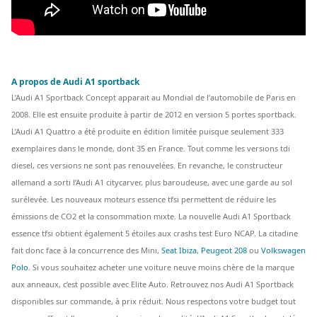
A propos de Audi A1 sportback
L’Audi A1 Sportback Concept apparait au Mondial de l’automobile de Paris en
2008. Elle est ensuite produite à partir de 2012 en version 5 portes sportback.
L’Audi A1 Quattro a été produite en édition limitée puisque seulement 333
exemplaires dans le monde, dont 35 en France. Tout comme les versions tdi
diesel, ces versions ne sont pas renouvelées. En revanche, le constructeur
allemand a sorti l’Audi A1 citycarver, plus baroudeuse, avec une garde au sol
surélevée. Les nouveaux moteurs essence tfsi permettent de réduire les
émissions de CO2 et la consommation mixte. La nouvelle Audi A1 Sportback
essence tfsi obtient également 5 étoiles aux crashs test Euro NCAP. La citadine
fait donc face à la concurrence des Mini,
Seat Ibiza
,
Peugeot 208
ou
Volkswagen
Polo
. Si vous souhaitez acheter une voiture neuve moins chère de la marque
aux anneaux, c’est possible avec Elite Auto. Retrouvez nos Audi A1 Sportback
disponibles sur commande, à prix réduit. Nous respectons votre budget tout