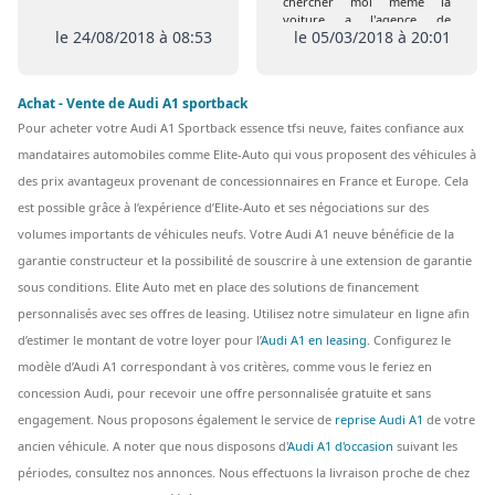
chercher moi meme la
voiture a l'agence de
le 24/08/2018 à 08:53
le 05/03/2018 à 20:01
Coigneres) comme prévu
initialement , de plus pas de
remise de l extension de
garantie ni de la carte Club
Achat - Vente de Audi A1 sportback
Pour acheter votre Audi A1 Sportback essence tfsi neuve, faites confiance aux
mandataires automobiles comme Elite-Auto qui vous proposent des véhicules à
des prix avantageux provenant de concessionnaires en France et Europe. Cela
est possible grâce à l’expérience d’Elite-Auto et ses négociations sur des
volumes importants de véhicules neufs. Votre Audi A1 neuve bénéficie de la
garantie constructeur et la possibilité de souscrire à une extension de garantie
sous conditions. Elite Auto met en place des solutions de financement
personnalisés avec ses offres de leasing. Utilisez notre simulateur en ligne afin
d’estimer le montant de votre loyer pour l’
Audi A1 en leasing
. Configurez le
modèle d’Audi A1 correspondant à vos critères, comme vous le feriez en
concession Audi, pour recevoir une offre personnalisée gratuite et sans
engagement. Nous proposons également le service de
reprise Audi A1
de votre
ancien véhicule. A noter que nous disposons d'
Audi A1 d'occasion
suivant les
périodes, consultez nos annonces. Nous effectuons la livraison proche de chez