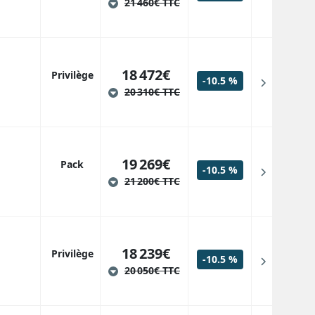
21 460€ TTC
18 472€
Privilège
-10.5 %
20 310€ TTC
19 269€
Pack
-10.5 %
21 200€ TTC
18 239€
Privilège
-10.5 %
20 050€ TTC