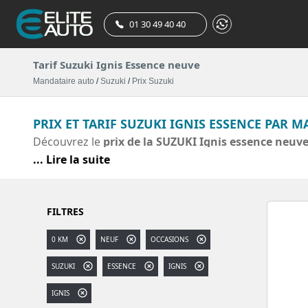
01 30 49 40 40
Tarif Suzuki Ignis Essence neuve
Mandataire auto
/
Suzuki
/
Prix Suzuki
PRIX ET TARIF SUZUKI IGNIS ESSENCE PAR 
Découvrez le
prix de la SUZUKI Ignis essence neuv
que vous pouvez obtenir en achetant votre suzuki ig
... Lire la suite
nos meilleurs tarifs pour une IGNIS essence Avantage,
FILTRES
0 KM
NEUF
OCCASIONS
SUZUKI
ESSENCE
IGNIS
IGNIS