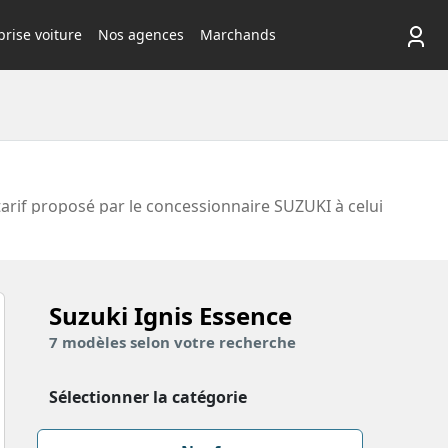
rise voiture
Nos agences
Marchands
tarif proposé par le concessionnaire SUZUKI à celui
e la Suzuki ignis essence sont proposées. Découvrez
Suzuki Ignis
Essence
7
modèles
selon votre recherche
Sélectionner la catégorie