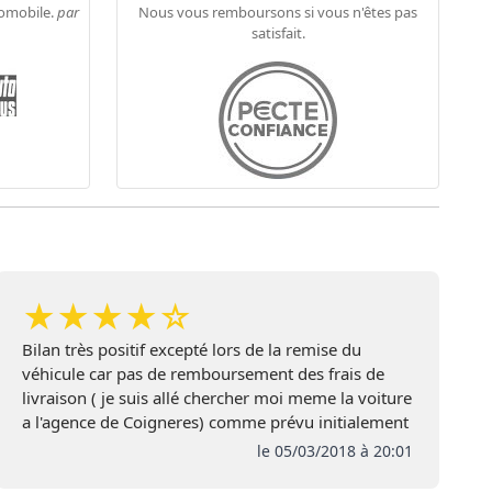
tomobile.
par
Nous vous remboursons si vous n'êtes pas
satisfait.
★
★
★
★
☆
Bilan très positif excepté lors de la remise du
véhicule car pas de remboursement des frais de
livraison ( je suis allé chercher moi meme la voiture
a l'agence de Coigneres) comme prévu initialement
, de plus pas de remise de l extension de garantie
le 05/03/2018 à 20:01
ni de la carte Club