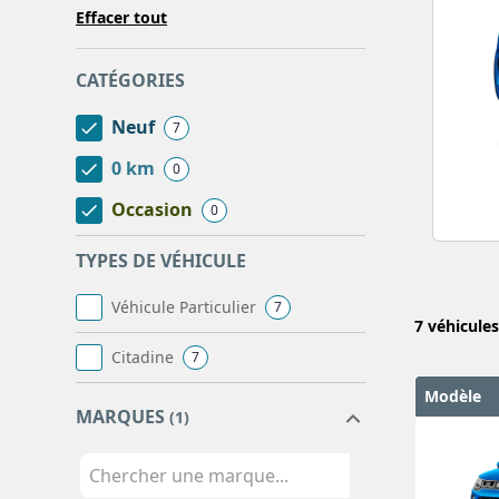
Effacer tout
CATÉGORIES
Neuf
7
0 km
0
Occasion
0
TYPES DE VÉHICULE
Véhicule Particulier
7
7
véhicule
Citadine
7
Modèle
MARQUES
(1)