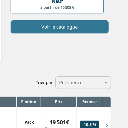
Neuf
à partir de 15 508 €
Voir le catalogue
Trier par
Finition
Prix
Remise
19 501€
Pack
-10.5 %