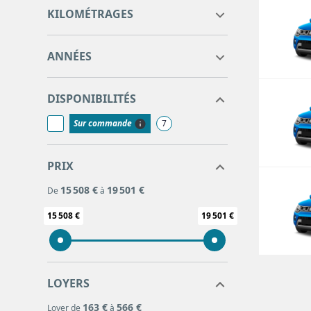
0
0
KILOMÉTRAGES
0
0
ANNÉES
DISPONIBILITÉS
Sur commande
7
PRIX
15 508 €
19 501 €
De
à
15 508 €
19 501 €
LOYERS
163 €
566 €
Loyer de
à