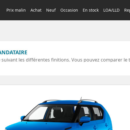
Prix malin
Achat
Neuf
Occasion
En stock
LOA/LLD
Rep
MANDATAIRE
e
suivant les différentes finitions. Vous pouvez comparer le 
nis par votre mandataire SUZUKI. La plupart des finitions d
 Pack, Privilège.