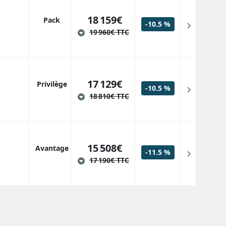
18 159€
Pack
-10.5 %
19 960€ TTC
17 129€
Privilège
-10.5 %
18 810€ TTC
15 508€
Avantage
-11.5 %
17 190€ TTC