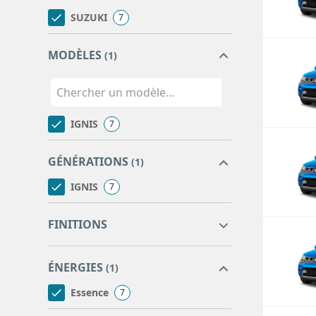
SUZUKI
7
MODÈLES
(1)
IGNIS
7
GÉNÉRATIONS
(1)
IGNIS
7
FINITIONS
avantage
1
ÉNERGIES
(1)
pack
3
privilège
3
Essence
7