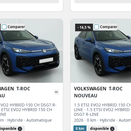
Comparer
Comparer
- 16,5 %
WAGEN
T-ROC
VOLKSWAGEN
T-ROC
AU
NOUVEAU
 EVO2 HYBRID 150 CH DSG7 R-
1.5 ETSI EVO2 HYBRID 150 C
.5 ETSI EVO2 HYBRID 150 CH
LINE · 1.5 ETSI EVO2 HYBRID
INE
DSG7 R-LINE
 km
· Hybride
· Automatique
2026
· 0 km
· Hybride
· Auto
isponible
0 km
disponible