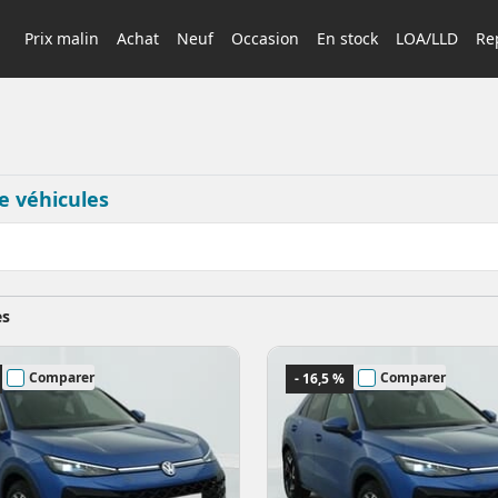
Prix malin
Achat
Neuf
Occasion
En stock
LOA/LLD
Rep
e véhicules
es
Comparer
Comparer
- 16,5 %