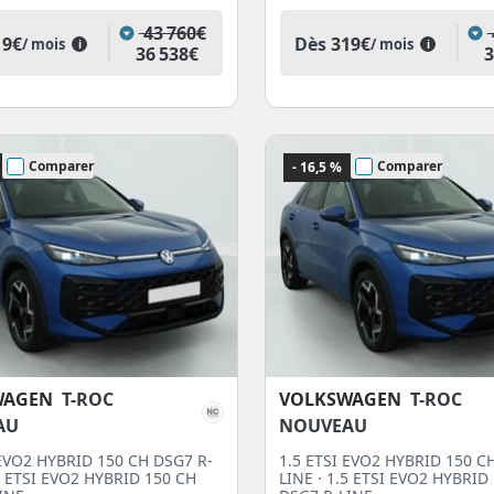
43 760€
19€
Dès
319€
/ mois
/ mois
i
i
36 538€
3
Comparer
Comparer
- 16,5 %
WAGEN
T-ROC
VOLKSWAGEN
T-ROC
AU
NOUVEAU
 EVO2 HYBRID 150 CH DSG7 R-
1.5 ETSI EVO2 HYBRID 150 C
.5 ETSI EVO2 HYBRID 150 CH
LINE · 1.5 ETSI EVO2 HYBRID