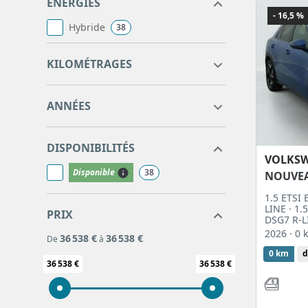
ÉNERGIES
dsg7 r line
- 16,5 %
Hybride
38
10
38
KILOMÉTRAGES
2026
2026
ANNÉES
DISPONIBILITÉS
VOLKS
Disponible
38
NOUVE
1.5 ETSI
LINE · 1
PRIX
DSG7 R-L
2026
· 0
36 538 €
36 538 €
De
à
0 km
d
36 538 €
36 538 €