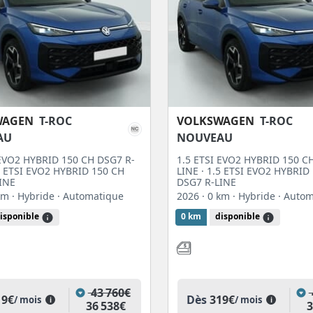
WAGEN
T-ROC
VOLKSWAGEN
T-ROC
AU
NOUVEAU
 EVO2 HYBRID 150 CH DSG7 R-
1.5 ETSI EVO2 HYBRID 150 C
.5 ETSI EVO2 HYBRID 150 CH
LINE · 1.5 ETSI EVO2 HYBRID
INE
DSG7 R-LINE
 km
· Hybride
· Automatique
2026
· 0 km
· Hybride
· Auto
isponible
0 km
disponible
43 760€
19€
Dès
319€
/ mois
/ mois
i
i
36 538€
3