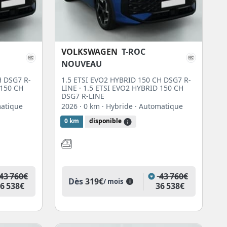
VOLKSWAGEN
T-ROC
NOUVEAU
H DSG7 R-
1.5 ETSI EVO2 HYBRID 150 CH DSG7 R-
 150 CH
LINE · 1.5 ETSI EVO2 HYBRID 150 CH
DSG7 R-LINE
matique
2026
· 0 km
· Hybride
· Automatique
0 km
disponible
43 760€
43 760€
Dès
319€
/ mois
i
6 538€
36 538€