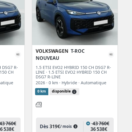
VOLKSWAGEN
T-ROC
NOUVEAU
H DSG7 R-
1.5 ETSI EVO2 HYBRID 150 CH DSG7 R-
 150 CH
LINE · 1.5 ETSI EVO2 HYBRID 150 CH
DSG7 R-LINE
matique
2026
· 0 km
· Hybride
· Automatique
0 km
disponible
43 760€
43 760€
Dès
319€
/ mois
i
6 538€
36 538€