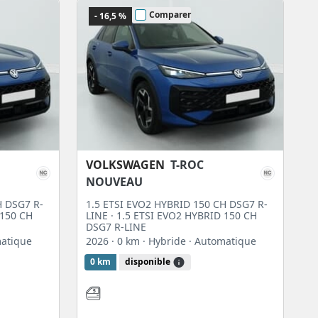
Comparer
- 16,5 %
VOLKSWAGEN
T-ROC
NOUVEAU
H DSG7 R-
1.5 ETSI EVO2 HYBRID 150 CH DSG7 R-
 150 CH
LINE · 1.5 ETSI EVO2 HYBRID 150 CH
DSG7 R-LINE
matique
2026
· 0 km
· Hybride
· Automatique
0 km
disponible