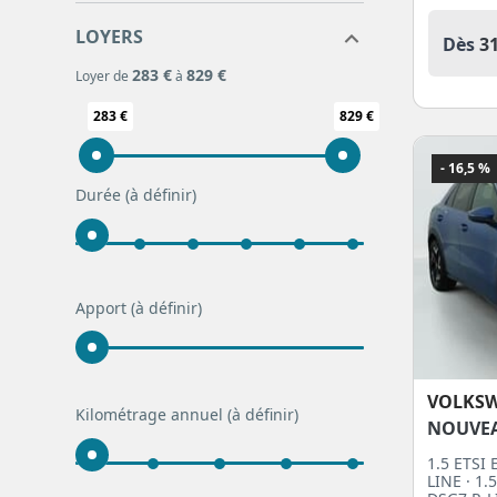
LOYERS
Dès
3
283 €
829 €
Loyer de
à
283 €
829 €
- 16,5 %
Durée
(à définir)
Apport
(à définir)
VOLKS
Kilométrage annuel
(à définir)
NOUVE
1.5 ETSI
LINE · 1