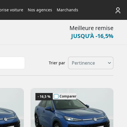
rise voiture
Nos agences
Marchands
Meilleure remise
JUSQU’À -16,5%
Trier par
Comparer
- 16,5 %