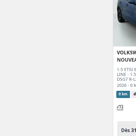
VOLKS
NOUVE
1.5 ETSI
LINE · 1
DSG7 R-L
2026
· 0
0 km
d
Dès
3