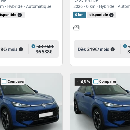
INE
DSG7 R-LINE
 km
· Hybride
· Automatique
2026
· 0 km
· Hybride
· Auto
isponible
0 km
disponible
43 760€
19€
Dès
319€
/ mois
/ mois
i
i
36 538€
3
Comparer
Comparer
- 16,5 %