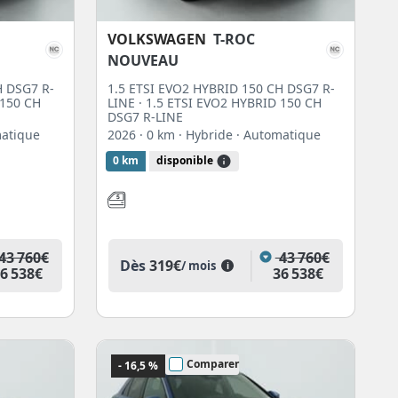
VOLKSWAGEN
T-ROC
NOUVEAU
H DSG7 R-
1.5 ETSI EVO2 HYBRID 150 CH DSG7 R-
 150 CH
LINE · 1.5 ETSI EVO2 HYBRID 150 CH
DSG7 R-LINE
matique
2026
· 0 km
· Hybride
· Automatique
0 km
disponible
43 760€
43 760€
Dès
319€
/ mois
i
6 538€
36 538€
Comparer
- 16,5 %