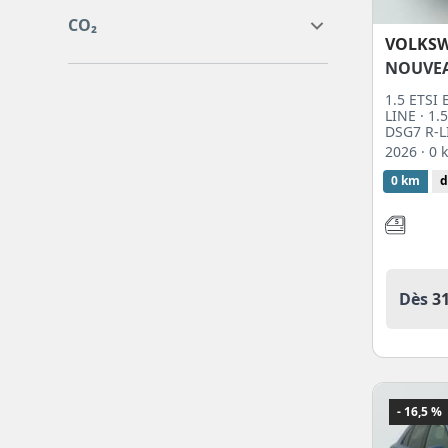
8
8
0
0
CO₂
VOLKS
NOUVE
0
0
1.5 ETSI
LINE · 1
DSG7 R-L
2026
· 0
0 km
d
Dès
3
- 16,5 %