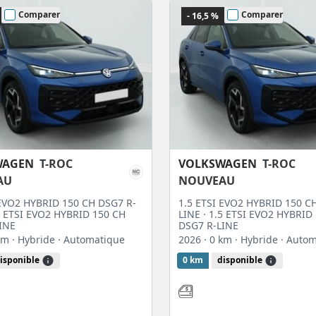
Comparer
Comparer
- 16,5 %
WAGEN
T-ROC
VOLKSWAGEN
T-ROC
AU
NOUVEAU
 EVO2 HYBRID 150 CH DSG7 R-
1.5 ETSI EVO2 HYBRID 150 C
.5 ETSI EVO2 HYBRID 150 CH
LINE · 1.5 ETSI EVO2 HYBRID
INE
DSG7 R-LINE
 km
· Hybride
· Automatique
2026
· 0 km
· Hybride
· Auto
isponible
0 km
disponible