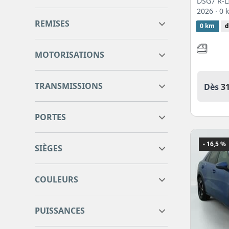
DSG7 R-L
2026
· 0
16
17
REMISES
0 km
d
16
17
17
MOTORISATIONS
1.5 etsi evo2 hybrid 150 ch
38
TRANSMISSIONS
Dès
3
dsg7 r line
Automatique
38
PORTES
5 portes
38
- 16,5 %
SIÈGES
5 sièges
38
COULEURS
8
8
PUISSANCES