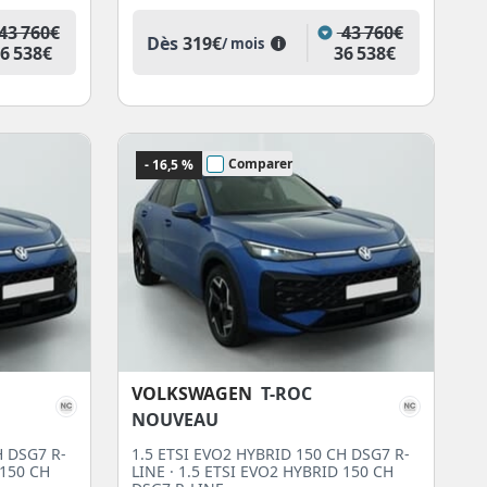
43 760€
43 760€
Dès
319€
/ mois
i
6 538€
36 538€
Comparer
- 16,5 %
VOLKSWAGEN
T-ROC
NOUVEAU
H DSG7 R-
1.5 ETSI EVO2 HYBRID 150 CH DSG7 R-
 150 CH
LINE · 1.5 ETSI EVO2 HYBRID 150 CH