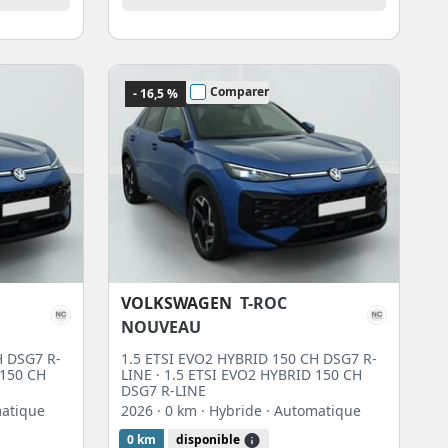
Comparer
- 16,5 %
VOLKSWAGEN
T-ROC
NOUVEAU
H DSG7 R-
1.5 ETSI EVO2 HYBRID 150 CH DSG7 R-
 150 CH
LINE · 1.5 ETSI EVO2 HYBRID 150 CH
DSG7 R-LINE
matique
2026
· 0 km
· Hybride
· Automatique
0 km
disponible