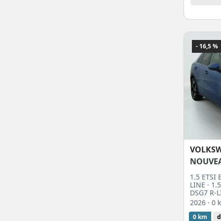
- 16,5 %
VOLKS
NOUVE
1.5 ETSI
LINE · 1
DSG7 R-L
2026
· 0
0 km
d