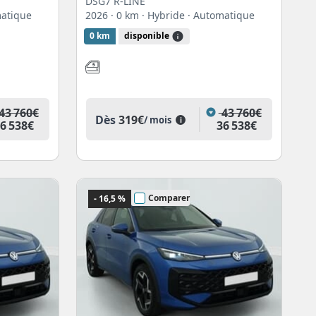
DSG7 R-LINE
matique
2026
· 0 km
· Hybride
· Automatique
0 km
disponible
43 760€
43 760€
Dès
319€
/ mois
i
6 538€
36 538€
Comparer
- 16,5 %