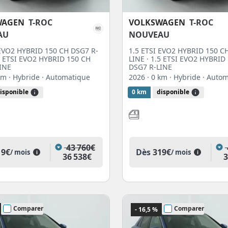
WAGEN
T-ROC
VOLKSWAGEN
T-ROC
AU
NOUVEAU
 EVO2 HYBRID 150 CH DSG7 R-
1.5 ETSI EVO2 HYBRID 150 C
.5 ETSI EVO2 HYBRID 150 CH
LINE · 1.5 ETSI EVO2 HYBRID
INE
DSG7 R-LINE
 km
· Hybride
· Automatique
2026
· 0 km
· Hybride
· Auto
isponible
0 km
disponible
43 760€
19€
Dès
319€
/ mois
/ mois
i
i
36 538€
3
Comparer
Comparer
- 16,5 %