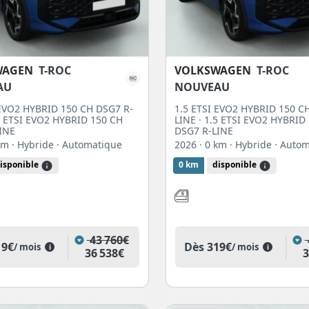
WAGEN
T-ROC
VOLKSWAGEN
T-ROC
AU
NOUVEAU
 EVO2 HYBRID 150 CH DSG7 R-
1.5 ETSI EVO2 HYBRID 150 C
.5 ETSI EVO2 HYBRID 150 CH
LINE · 1.5 ETSI EVO2 HYBRID
INE
DSG7 R-LINE
 km
· Hybride
· Automatique
2026
· 0 km
· Hybride
· Auto
isponible
0 km
disponible
43 760€
19€
Dès
319€
/ mois
/ mois
i
i
36 538€
3