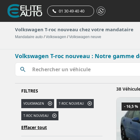
01 30 49 40 40
Volkswagen T-roc nouveau chez votre mandataire
Mandataire auto
/
Volkswagen
/
Volkswagen neuve
Volkswagen T-roc nouveau : Notre gamme d
38 Véhicul
FILTRES
VOLKSWAGEN
T-ROC NOUVEAU
- 16,5 %
T-ROC NOUVEAU
Effacer tout