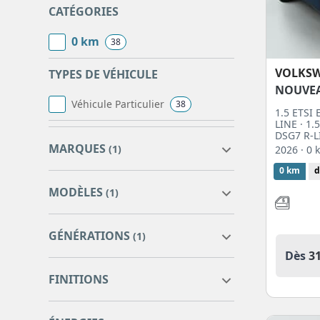
CATÉGORIES
0 km
38
VOLKS
TYPES DE VÉHICULE
NOUVE
Véhicule Particulier
38
1.5 ETSI
LINE · 1
DSG7 R-L
MARQUES
(1)
2026
· 0
0 km
d
MODÈLES
(1)
VOLKSWAGEN
38
GÉNÉRATIONS
(1)
Dès
3
T-ROC NOUVEAU
38
T-ROC NOUVEAU
38
FINITIONS
1.5 etsi evo2 hybrid 150 ch
38