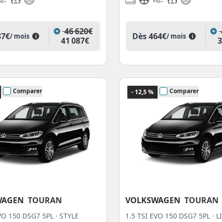
46 620€
87€
Dès
464€
/ mois
/ mois
i
i
41 087€
3
Comparer
Comparer
- 12,5 %
WAGEN
TOURAN
VOLKSWAGEN
TOURAN
VO 150 DSG7 5PL · STYLE
1.5 TSI EVO 150 DSG7 5PL · L