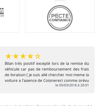
★
★
★
★
☆
Bilan très positif excepté lors de la remise du
véhicule car pas de remboursement des frais
de livraison ( je suis allé chercher moi meme la
voiture a l'agence de Coigneres) comme prévu
le 05/03/2018 à 20:01
initialement , de plus pas de remise de l
extension de garantie ni de la carte Club