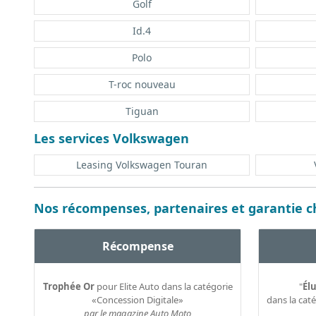
Golf
Id.4
Polo
T-roc nouveau
Tiguan
Les services Volkswagen
Leasing Volkswagen Touran
Nos récompenses, partenaires et garantie ch
Récompense
Trophée Or
pour Elite Auto dans la catégorie
"
Élu
«Concession Digitale»
dans la cat
par le magazine Auto Moto