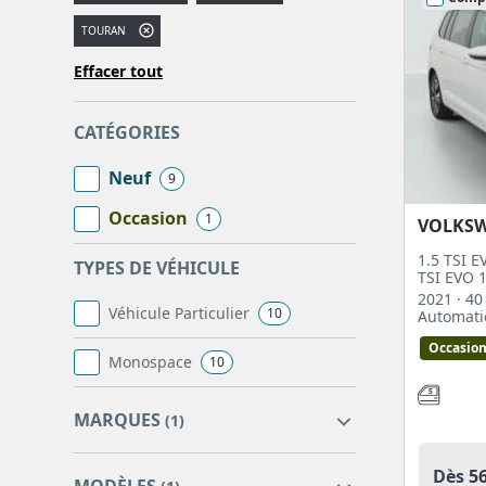
d’occasion à prix remisés chez votre
mandataire aut
TOURAN
Effacer tout
CATÉGORIES
Neuf
9
Occasion
1
VOLKS
1.5 TSI E
TYPES DE VÉHICULE
TSI EVO 
2021
· 4
Véhicule Particulier
10
Automat
Occasio
Monospace
10
MARQUES
(1)
Dès
5