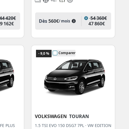
44 420€
54 360€
Dès
560€
/ mois
i
9 162€
47 860€
Comparer
- 9,0 %
VOLKSWAGEN
TOURAN
IFE PLUS
1.5 TSI EVO 150 DSG7 7PL · VW EDITION