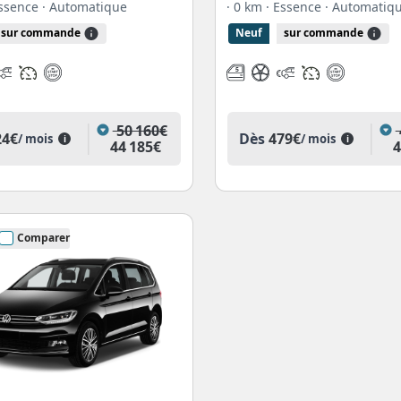
Essence
· Automatique
· 0 km
· Essence
· Automatiq
sur commande
Neuf
sur commande
50 160€
24€
Dès
479€
/ mois
/ mois
i
i
44 185€
4
Comparer