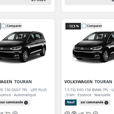
Comparer
Comparer
- 12,5 %
WAGEN
TOURAN
VOLKSWAGEN
TOURAN
VO 150 DSG7 7PL · LIFE PLUS
1.5 TSI EVO 150 BVM6 7PL · L
Essence
· Automatique
· 0 km
· Essence
· Manuelle
sur commande
Neuf
sur commande