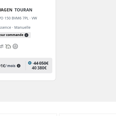
WAGEN
TOURAN
EVO 150 BVM6 7PL · VW
Essence
· Manuelle
sur commande
44 050€
91€
/ mois
i
40 380€