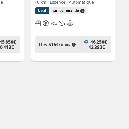
ue
· 0 km
· Essence
· Automatique
Neuf
sur commande
45 850€
46 250€
Dès
516€
/ mois
i
0 413€
42 382€