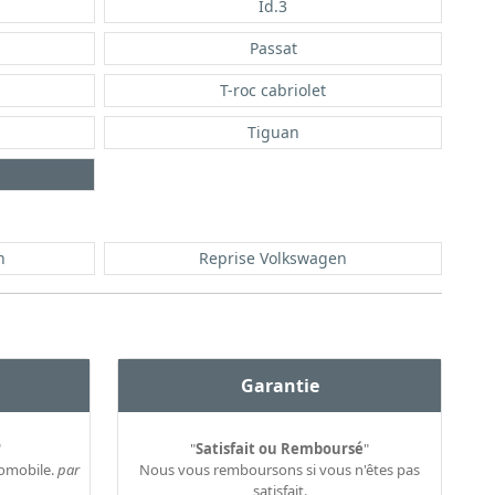
Id.3
Passat
T-roc cabriolet
Tiguan
n
Reprise Volkswagen
Garantie
"
"
Satisfait ou Remboursé
"
tomobile.
par
Nous vous remboursons si vous n'êtes pas
satisfait.