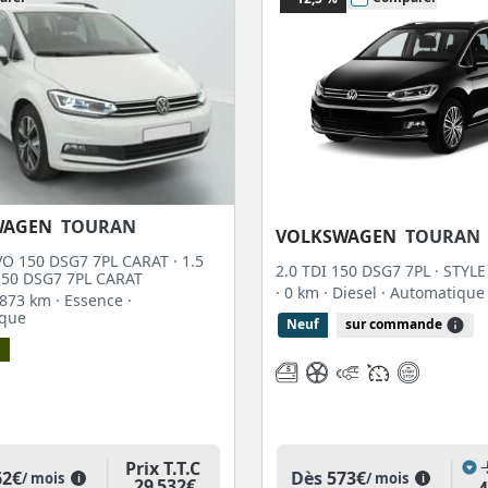
o
, Elite Auto.
WAGEN
TOURAN
VOLKSWAGEN
TOURAN
VO 150 DSG7 7PL CARAT · 1.5
2.0 TDI 150 DSG7 7PL · STYLE
150 DSG7 7PL CARAT
· 0 km
· Diesel
· Automatique
0 873 km
· Essence
·
ique
Neuf
sur commande
n
Prix T.T.C
62€
Dès
573€
/ mois
/ mois
i
i
29 532€
4