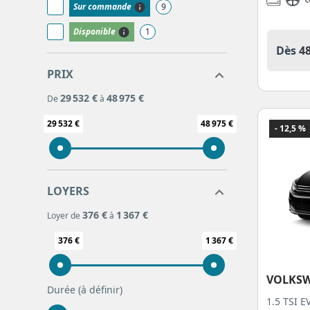
Sur commande
9
Disponible
1
Dès
4
PRIX
29 532 €
48 975 €
De
à
29 532 €
48 975 €
- 12,5 %
LOYERS
376 €
1 367 €
Loyer de
à
376 €
1 367 €
VOLKS
Durée
(à définir)
1.5 TSI E