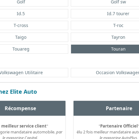
Golf
Golf sw
Id.5
Id.7 tourer
T-cross
T-roc
Taigo
Tayron
Touareg
Touran
Volkswagen Utilitaire
Occasion Volkswage
ez Elite Auto
Récompense
Partenaire
 meilleur service client
"
"
Partenaire Officiel
égorie mandataire automobile.
par
élu 2 fois meilleur mandataire au
le magazine Capital.
le magazine AutoPlus.