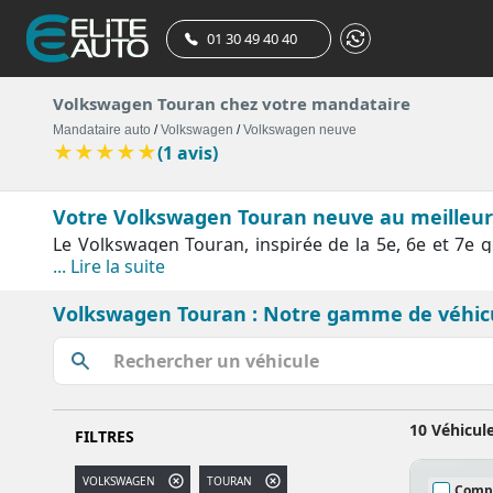
01 30 49 40 40
Volkswagen Touran chez votre mandataire
Mandataire auto
/
Volkswagen
/
Volkswagen neuve
★
★
★
★
★
(1 avis)
Votre Volkswagen Touran neuve au meilleur 
Le Volkswagen Touran, inspirée de la 5e, 6e et 7e 
... Lire la suite
souhaitez remplacer votre véhicule actuel par une 
neuve peut se révéler un excellent choix avec ses 
Volkswagen Touran : Notre gamme de véhic
propose un volume de coffre de 743 litres avec un p
de rangements astucieux aideront à organiser toutes l
United, vous trouverez forcément un Volkswagen Tour
avec une puissance de 150 chevaux. Cette voiture fa
chevaux. Outre son nouveau look, la dernière vers
10 Véhicul
FILTRES
systèmes d'assistance à la conduite, son régulateu
familles, le Volkswagen Touran a la particularité d
VOLKSWAGEN
TOURAN
Comp