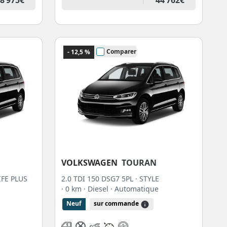
Comparer
- 12,5 %
VOLKSWAGEN
TOURAN
IFE PLUS
2.0 TDI 150 DSG7 5PL · STYLE
· 0 km
· Diesel
· Automatique
Neuf
sur commande