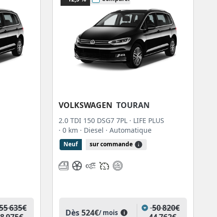
VOLKSWAGEN
TOURAN
2.0 TDI 150 DSG7 7PL · LIFE PLUS
· 0 km
· Diesel
· Automatique
Neuf
sur commande
55 635€
50 820€
Dès
524€
/ mois
i
8 975€
44 762€