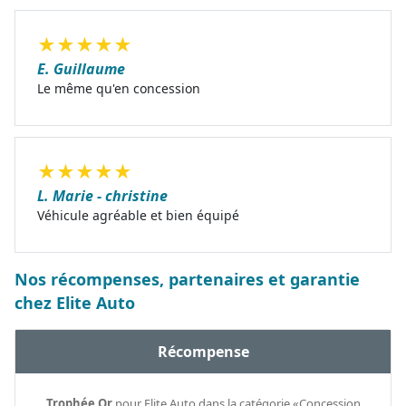
★
★
★
★
★
E. Guillaume
Le même qu'en concession
★
★
★
★
★
L. Marie - christine
Véhicule agréable et bien équipé
Nos récompenses, partenaires et garantie
chez Elite Auto
Récompense
Trophée Or
pour Elite Auto dans la catégorie «Concession