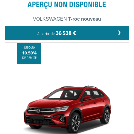
VOLKSWAGEN
T-roc nouveau
❯
36 538 €
à partir de
JUSQU'À
10.50%
DE REMISE