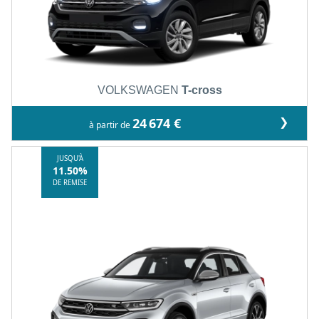
VOLKSWAGEN
T-cross
❯
24 674 €
à partir de
JUSQU'À
11.50%
DE REMISE