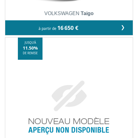
VOLKSWAGEN
Taigo
❯
16 650 €
à partir de
JUSQU'À
11.50%
DE REMISE