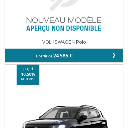
VOLKSWAGEN
Polo
❯
24 585 €
à partir de
JUSQU'À
10.50%
DE REMISE