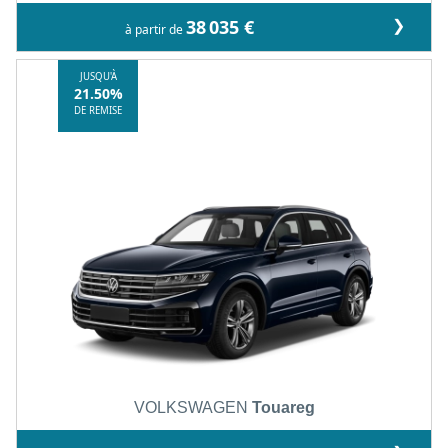
❯
38 035 €
à partir de
JUSQU'À
21.50%
DE REMISE
VOLKSWAGEN
Touareg