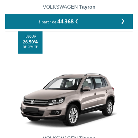
VOLKSWAGEN
Tayron
❯
44 368 €
à partir de
JUSQU'À
26.50%
DE REMISE