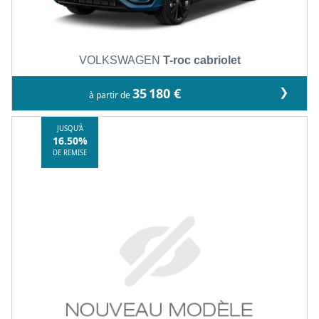
VOLKSWAGEN
T-roc cabriolet
❯
35 180 €
à partir de
JUSQU'À
16.50%
DE REMISE