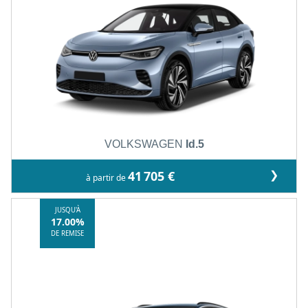
VOLKSWAGEN
Id.5
❯
41 705 €
à partir de
JUSQU'À
17.00%
DE REMISE