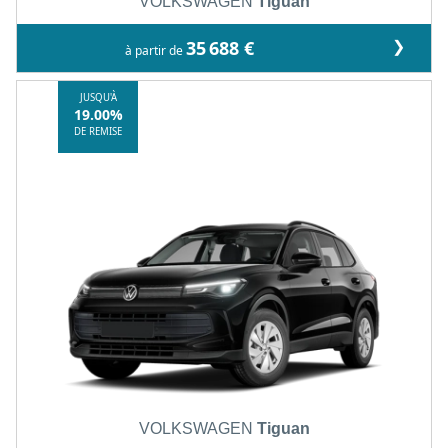
VOLKSWAGEN
Tiguan
❯
35 688 €
à partir de
JUSQU'À
19.00%
DE REMISE
VOLKSWAGEN
Tiguan