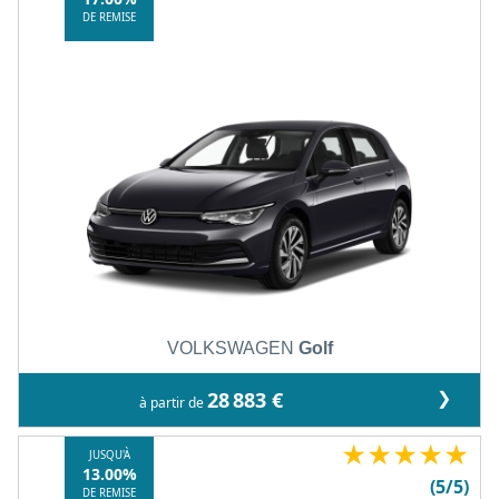
DE REMISE
collaborateur).
VOLKSWAGEN
Golf
❯
28 883 €
à partir de
★
★
★
★
★
JUSQU'À
13.00%
(5/5)
DE REMISE