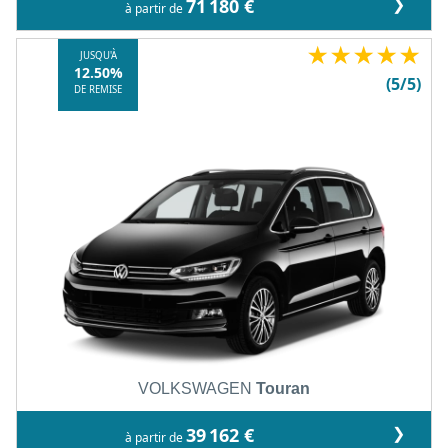
❯
71 180 €
à partir de
★
★
★
★
★
JUSQU'À
12.50%
(5/5)
DE REMISE
VOLKSWAGEN
Touran
❯
39 162 €
à partir de