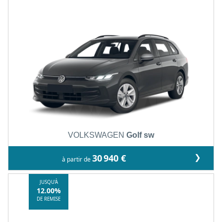
VOLKSWAGEN
Golf sw
❯
30 940 €
à partir de
JUSQU'À
12.00%
DE REMISE