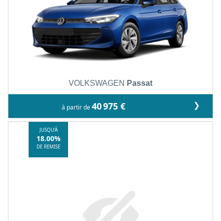
VOLKSWAGEN
Passat
❯
40 975 €
à partir de
JUSQU'À
18.00%
DE REMISE