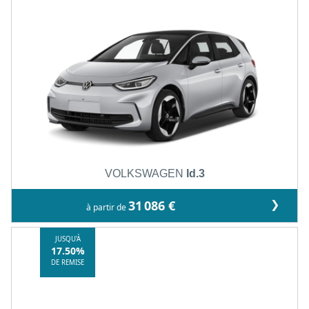
VOLKSWAGEN
Id.3
❯
31 086 €
à partir de
JUSQU'À
17.50%
DE REMISE