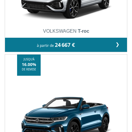
VOLKSWAGEN
T-roc
❯
24 667 €
à partir de
JUSQU'À
16.00%
DE REMISE