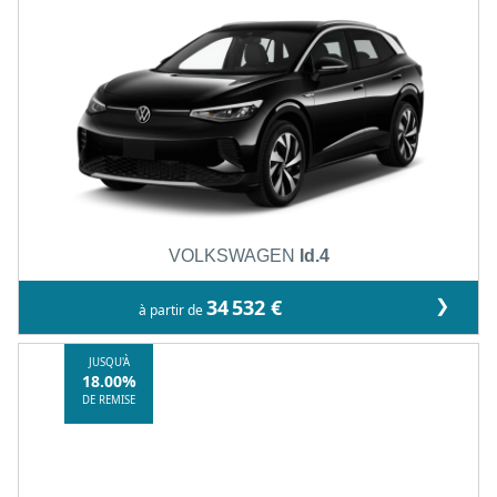
VOLKSWAGEN
Id.4
❯
34 532 €
à partir de
JUSQU'À
18.00%
DE REMISE