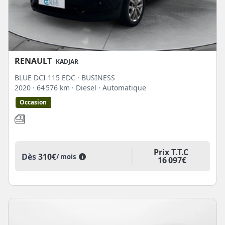
RENAULT
KADJAR
BLUE DCI 115 EDC · BUSINESS
2020
· 64 576 km
· Diesel
· Automatique
Occasion
Prix T.T.C
Dès
310€
/ mois
i
16 097€