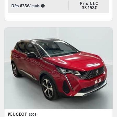
Prix T.T.C
Dès
633€
/ mois
i
33 158€
PEUGEOT
3008