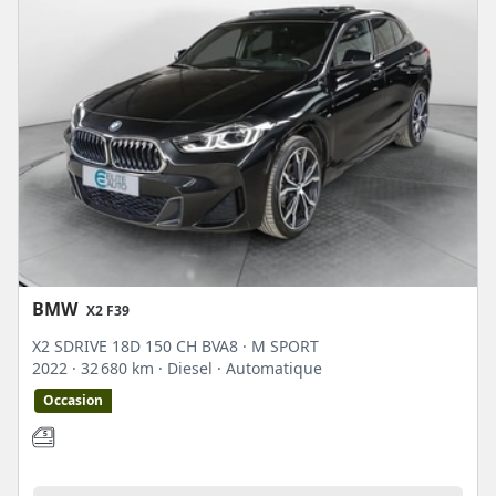
BMW
X2 F39
X2 SDRIVE 18D 150 CH BVA8 · M SPORT
2022
· 32 680 km
· Diesel
· Automatique
Occasion