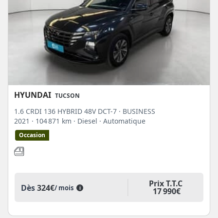
HYUNDAI
TUCSON
1.6 CRDI 136 HYBRID 48V DCT-7 · BUSINESS
2021
· 104 871 km
· Diesel
· Automatique
Occasion
Prix T.T.C
Dès
324€
/ mois
i
17 990€