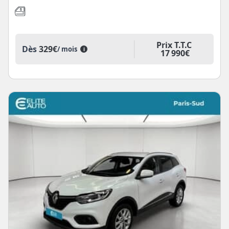
Prix T.T.C
Dès
329€
/ mois
i
17 990€