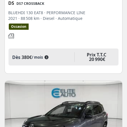
DS
DS7 CROSSBACK
BLUEHDI 130 EAT8 · PERFORMANCE LINE
2021
· 88 508 km
· Diesel
· Automatique
Occasion
Prix T.T.C
Dès
380€
/ mois
i
20 990€