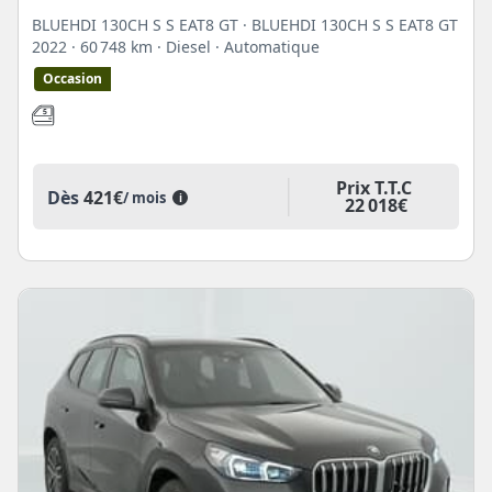
BLUEHDI 130CH S S EAT8 GT · BLUEHDI 130CH S S EAT8 GT
2022
· 60 748 km
· Diesel
· Automatique
Occasion
Prix T.T.C
Dès
421€
/ mois
i
22 018€