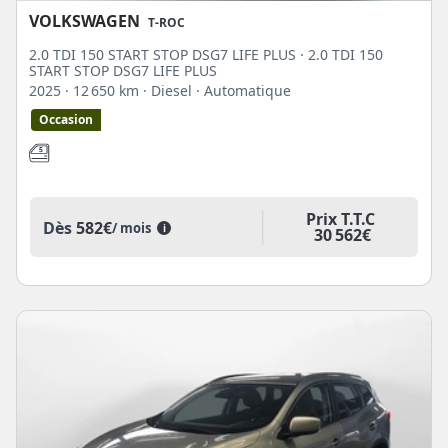
VOLKSWAGEN
T-ROC
2.0 TDI 150 START STOP DSG7 LIFE PLUS · 2.0 TDI 150
START STOP DSG7 LIFE PLUS
2025
· 12 650 km
· Diesel
· Automatique
Occasion
Prix T.T.C
Dès
582€
/ mois
i
30 562€