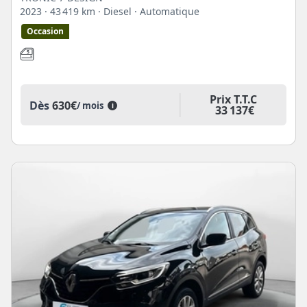
2023
· 43 419 km
· Diesel
· Automatique
Occasion
Prix T.T.C
Dès
630€
/ mois
i
33 137€