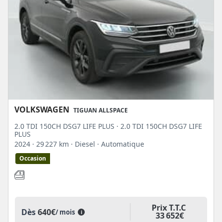
VOLKSWAGEN
TIGUAN ALLSPACE
2.0 TDI 150CH DSG7 LIFE PLUS · 2.0 TDI 150CH DSG7 LIFE
PLUS
2024
· 29 227 km
· Diesel
· Automatique
Occasion
Prix T.T.C
Dès
640€
/ mois
i
33 652€