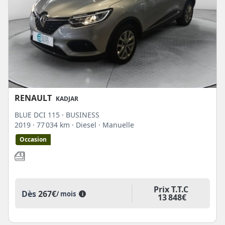
RENAULT
KADJAR
BLUE DCI 115 · BUSINESS
2019
· 77 034 km
· Diesel
· Manuelle
Occasion
Prix T.T.C
Dès
267€
/ mois
i
13 848€