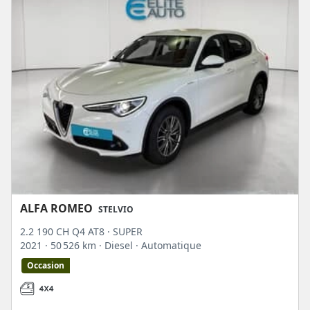
coffre très utile pour faire les courses ou partir en vacances. Ils sont
généralement plus chers que les crossovers urbains. Un crossover ressemble
fortement à un SUV, notamment en termes de design et de puissance. Il se
rapproche également de la berline familiale avec ses dimensions compactes. Ce
type de véhicule est de plus en plus populaire grâce à son adaptabilité et son
aspect pratique. Il s'adapte très bien à une conduite urbaine et aux longs
trajets. Il y a enfin les 4x4, aussi appelés véhicules tout-terrain. Ils sont
facilement reconnaissables avec leur silhouette cubique et leur look baroudeur.
Ils disposent généralement d'une transmission intégrale avec quatre roues
motrices. Cela leur permet d'aller sur des routes difficiles d'accès, de franchir
des obstacles et de gravir des pentes raides.
ALFA ROMEO
STELVIO
2.2 190 CH Q4 AT8 · SUPER
2021
· 50 526 km
· Diesel
· Automatique
Occasion