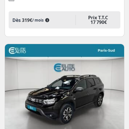
Prix T.T.C
Dès
319€
/ mois
i
17 790€