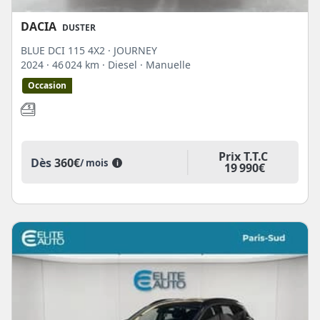
DACIA
DUSTER
BLUE DCI 115 4X2 · JOURNEY
2024
· 46 024 km
· Diesel
· Manuelle
Occasion
Prix T.T.C
Dès
360€
/ mois
i
19 990€