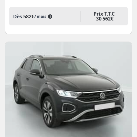
Prix T.T.C
Dès
582€
/ mois
i
30 562€