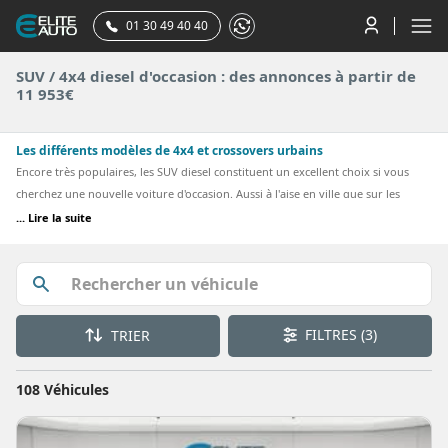
01 30 49 40 40
SUV / 4x4 diesel d'occasion : des annonces à partir de
11 953€
Les différents modèles de 4x4 et crossovers urbains
Encore très populaires, les SUV diesel constituent un excellent choix si vous
cherchez une nouvelle voiture d'occasion. Aussi à l'aise en ville que sur les
grands axes routiers, les SUV représentent une part importante du marché
... Lire la suite
automobile. Elite Auto vous propose de nombreux SUV diesel d'occasion à des
prix attractifs. Les SUV (Sport Utility Vehicle) désignent de grands véhicules
parfaitement adaptés à nos nouvelles habitudes de conduite. Les modèles les
plus récents sont confortables et bénéficient des meilleurs équipements. Ils
sont dotés des dernières technologies disponibles sur le marché automobile.
FILTRES
(3)
TRIER
On peut notamment citer le GPS intégré ou la caméra de recul.
108 Véhicules
Les SUV classiques se distinguent par leur garde au sol élevée et leur assise
haute. Grâce à leur bonne habitabilité, ils sont très appréciés des familles qui
ont besoin d'une voiture spacieuse et confortable. Ils disposent d'un grand