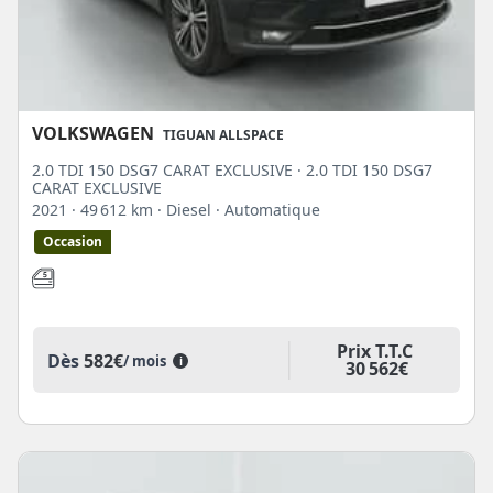
VOLKSWAGEN
TIGUAN ALLSPACE
2.0 TDI 150 DSG7 CARAT EXCLUSIVE · 2.0 TDI 150 DSG7
CARAT EXCLUSIVE
2021
· 49 612 km
· Diesel
· Automatique
Occasion
Prix T.T.C
Dès
582€
/ mois
i
30 562€