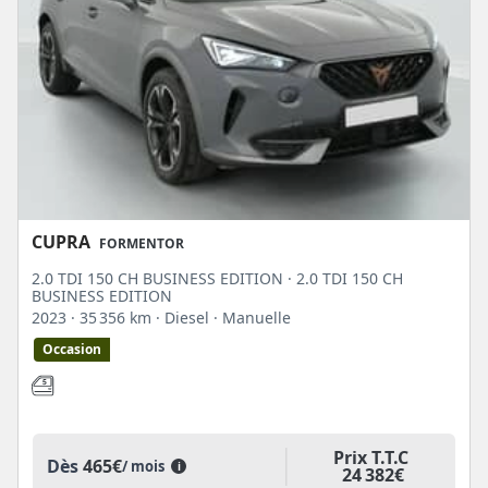
CUPRA
FORMENTOR
2.0 TDI 150 CH BUSINESS EDITION · 2.0 TDI 150 CH
BUSINESS EDITION
2023
· 35 356 km
· Diesel
· Manuelle
Occasion
Prix T.T.C
Dès
465€
/ mois
i
24 382€