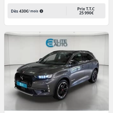
Prix T.T.C
Dès
430€
/ mois
i
25 990€