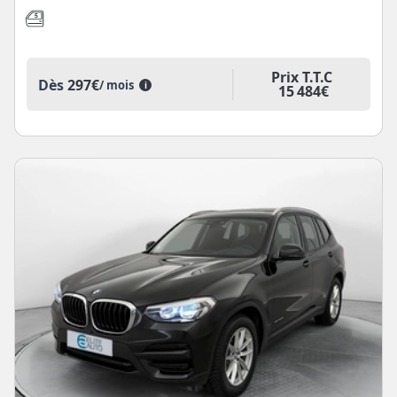
Prix T.T.C
Dès
297€
/ mois
i
15 484€