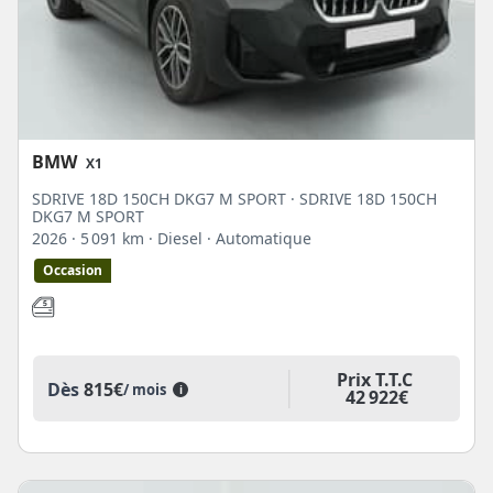
BMW
X1
SDRIVE 18D 150CH DKG7 M SPORT · SDRIVE 18D 150CH
DKG7 M SPORT
2026
· 5 091 km
· Diesel
· Automatique
Occasion
Prix T.T.C
Dès
815€
/ mois
i
42 922€