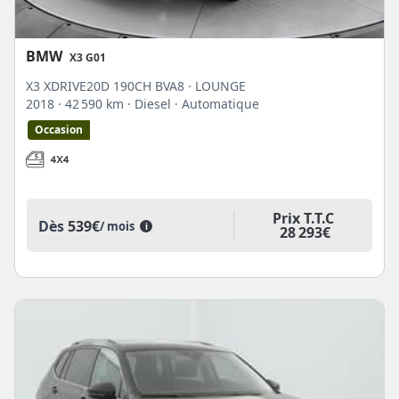
BMW
X3 G01
X3 XDRIVE20D 190CH BVA8 · LOUNGE
2018
· 42 590 km
· Diesel
· Automatique
Occasion
Prix T.T.C
Dès
539€
/ mois
i
28 293€