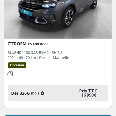
CITROEN
C5 AIRCROSS
BLUEHDI 130 S&S BVM6 · SHINE
2021
· 69 470 km
· Diesel
· Manuelle
Occasion
Prix T.T.C
Dès
326€
/ mois
i
16 990€