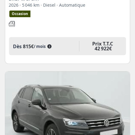
2026
· 5 046 km
· Diesel
· Automatique
Occasion
Prix T.T.C
Dès
815€
/ mois
i
42 922€