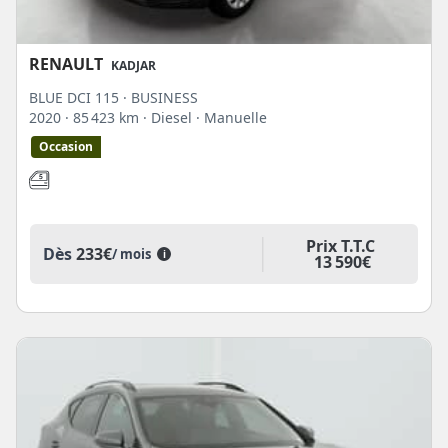
RENAULT
KADJAR
BLUE DCI 115 · BUSINESS
2020
· 85 423 km
· Diesel
· Manuelle
Occasion
Prix T.T.C
Dès
233€
/ mois
i
13 590€