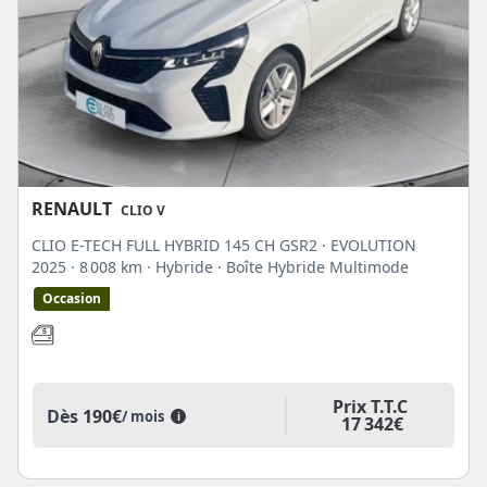
RENAULT
CLIO V
CLIO E-TECH FULL HYBRID 145 CH GSR2 · EVOLUTION
2025
· 8 008 km
· Hybride
· Boîte Hybride Multimode
Occasion
Prix T.T.C
Dès
190€
/ mois
i
17 342€