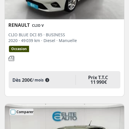
RENAULT
CLIO V
CLIO BLUE DCI 85 · BUSINESS
2020
· 49 039 km
· Diesel
· Manuelle
Occasion
Prix T.T.C
Dès
200€
/ mois
i
11 990€
Comparer