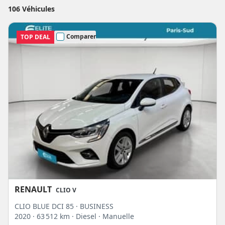
pouces. A noter que l'écran central propose le système d'info-divertissement
106 Véhicules
Smart Cockpit et que la console centrale pourra intégrer un espace de
chargement par induction pour téléphone portable. A bord, cette voiture
Renault progresse en habitabilité et offre un coffre de 391 litres. La plateforme
Comparer
TOP DEAL
CMF-B permet à la nouvelle génération de Clio de proposer une version
hybride e-Tech. Cette version essence électrique d'environ 130ch sera
disponible courant 2020 avec une batterie de 1,2kWh. Le constructeur Renault
annonce 80% de temps de trajet en électrique lors d’un parcours urbain. Si
vous cherchez une
citadine hybride
, cette nouvelle clio pourrait répondre à vos
attentes. Les autres motorisations essence Sce ou essence Tce et diesel blue dCi
sont proposés avec des puissances entre 65 ch et 130 ch. A noter qu'un moteur
GPL sera également disponible et que la boîte de vitesse sera manuelle, à
double embrayage ED7 vitesses ou à variation continue X-Tronic selon les
motorisations.
RENAULT
CLIO V
CLIO BLUE DCI 85 · BUSINESS
2020
· 63 512 km
· Diesel
· Manuelle