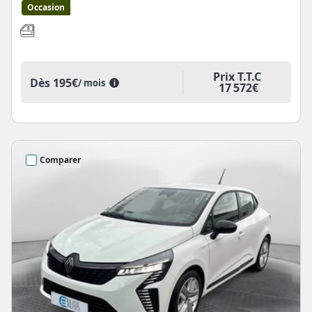
Occasion
Prix T.T.C
Dès
195€
/ mois
i
17 572€
Comparer