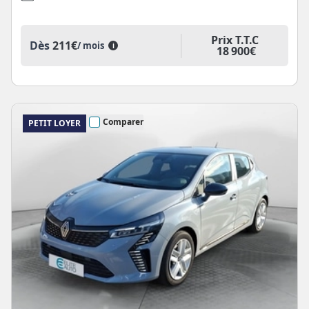
Prix T.T.C
Dès
211€
/ mois
i
18 900€
Comparer
PETIT LOYER