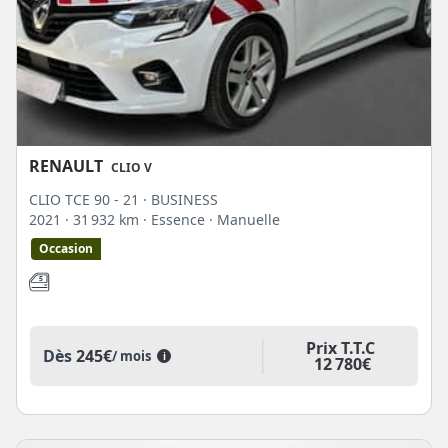
RENAULT
CLIO V
CLIO TCE 90 - 21 · BUSINESS
2021
· 31 932 km
· Essence
· Manuelle
Occasion
Prix T.T.C
Dès
245€
/ mois
i
12 780€