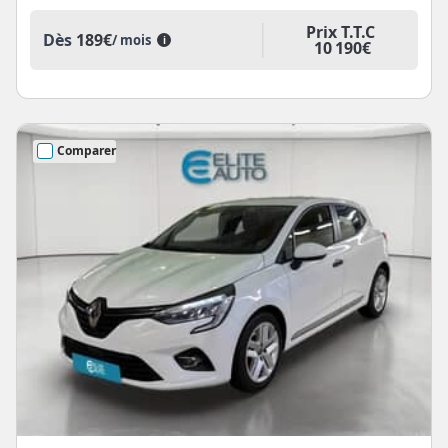
Prix T.T.C
Dès
189€
/ mois
i
10 190€
Comparer