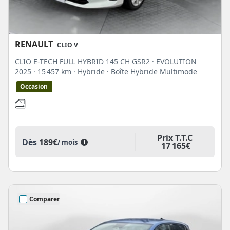
RENAULT
CLIO V
CLIO E-TECH FULL HYBRID 145 CH GSR2 · EVOLUTION
2025
· 15 457 km
· Hybride
· Boîte Hybride Multimode
Occasion
Prix T.T.C
Dès
189€
/ mois
i
17 165€
Comparer