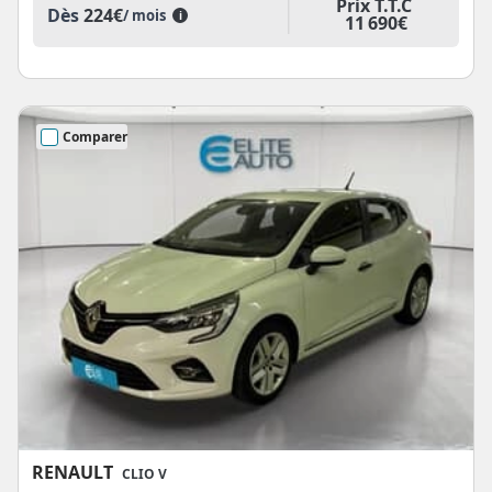
Prix T.T.C
Dès
224€
/ mois
i
11 690€
Comparer
RENAULT
CLIO V