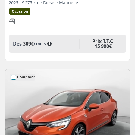
2025
· 9 275 km
· Diesel
· Manuelle
Occasion
Prix T.T.C
Dès
309€
/ mois
i
15 990€
Comparer