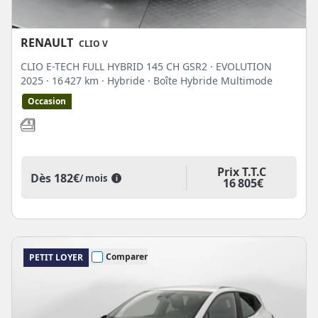
RENAULT
CLIO V
CLIO E-TECH FULL HYBRID 145 CH GSR2 · EVOLUTION
2025
· 16 427 km
· Hybride
· Boîte Hybride Multimode
Occasion
Prix T.T.C
Dès
182€
/ mois
i
16 805€
Comparer
PETIT LOYER