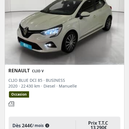
RENAULT
CLIO V
CLIO BLUE DCI 85 · BUSINESS
2020
· 22 430 km
· Diesel
· Manuelle
Occasion
Prix T.T.C
Dès
244€
/ mois
i
13 290€