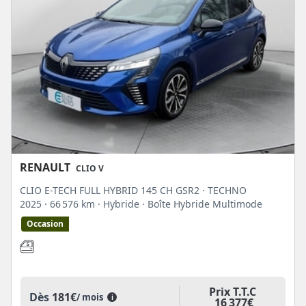
RENAULT
CLIO V
CLIO E-TECH FULL HYBRID 145 CH GSR2 · TECHNO
2025
· 66 576 km
· Hybride
· Boîte Hybride Multimode
Occasion
Prix T.T.C
Dès
181€
/ mois
i
16 377€