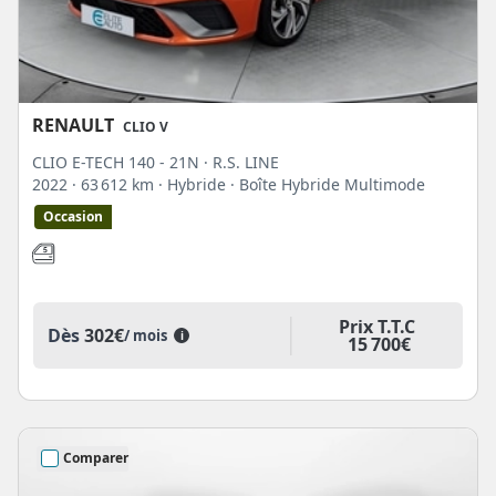
RENAULT
CLIO V
CLIO E-TECH 140 - 21N · R.S. LINE
2022
· 63 612 km
· Hybride
· Boîte Hybride Multimode
Occasion
Prix T.T.C
Dès
302€
/ mois
i
15 700€
Comparer