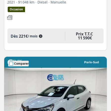
2021
· 91 048 km
· Diesel
· Manuelle
Occasion
Prix T.T.C
Dès
221€
/ mois
i
11 590€
Comparer