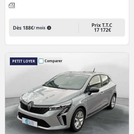
Prix T.T.C
Dès
188€
/ mois
i
17 172€
Comparer
PETIT LOYER