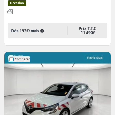
Occasion
Prix T.T.C
Dès
193€
/ mois
i
11 490€
Comparer