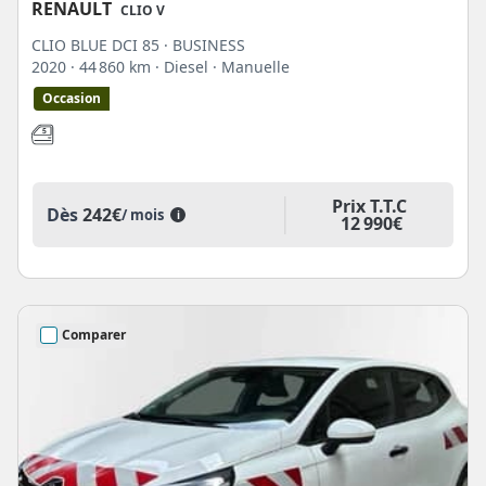
RENAULT
CLIO V
CLIO BLUE DCI 85 · BUSINESS
2020
· 44 860 km
· Diesel
· Manuelle
Occasion
Prix T.T.C
Dès
242€
/ mois
i
12 990€
Comparer