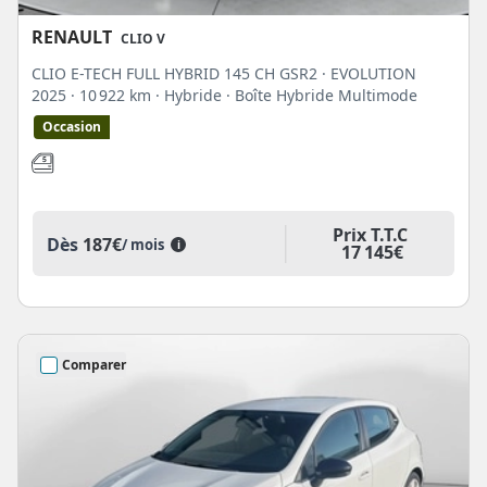
RENAULT
CLIO V
CLIO E-TECH FULL HYBRID 145 CH GSR2 · EVOLUTION
2025
· 10 922 km
· Hybride
· Boîte Hybride Multimode
Occasion
Prix T.T.C
Dès
187€
/ mois
i
17 145€
Comparer