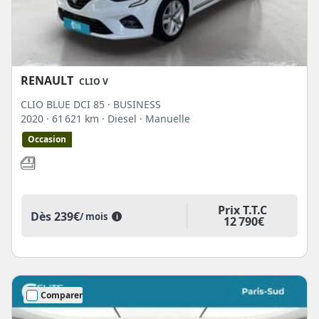
RENAULT
CLIO V
CLIO BLUE DCI 85 · BUSINESS
2020
· 61 621 km
· Diesel
· Manuelle
Occasion
Prix T.T.C
Dès
239€
/ mois
i
12 790€
Comparer