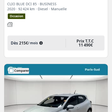
CLIO BLUE DCI 85 · BUSINESS
2020
· 92 424 km
· Diesel
· Manuelle
Occasion
Prix T.T.C
Dès
215€
/ mois
i
11 490€
Comparer