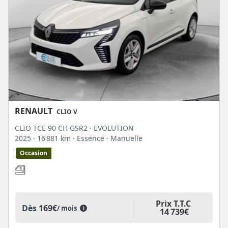
RENAULT
CLIO V
CLIO TCE 90 CH GSR2 · EVOLUTION
2025
· 16 881 km
· Essence
· Manuelle
Occasion
Prix T.T.C
Dès
169€
/ mois
i
14 739€