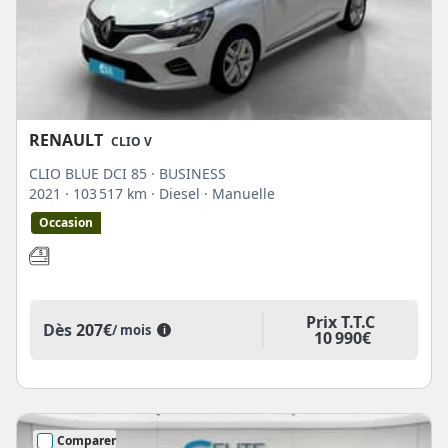
RENAULT
CLIO V
CLIO BLUE DCI 85 · BUSINESS
2021
· 103 517 km
· Diesel
· Manuelle
Occasion
Prix T.T.C
Dès
207€
/ mois
i
10 990€
Comparer