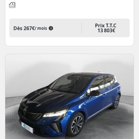
Prix T.T.C
Dès
267€
/ mois
i
13 803€