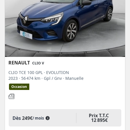
RENAULT
CLIO V
CLIO TCE 100 GPL · EVOLUTION
2023
· 56 474 km
· Gpl / Gnv
· Manuelle
Occasion
Prix T.T.C
Dès
249€
/ mois
i
12 895€