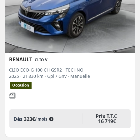
RENAULT
CLIO V
CLIO ECO-G 100 CH GSR2 · TECHNO
2025
· 21 830 km
· Gpl / Gnv
· Manuelle
Occasion
Prix T.T.C
Dès
323€
/ mois
i
16 719€