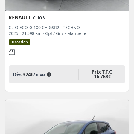
RENAULT
CLIO V
CLIO ECO-G 100 CH GSR2 · TECHNO
2025
· 21 598 km
· Gpl / Gnv
· Manuelle
Occasion
Prix T.T.C
Dès
324€
/ mois
i
16 768€